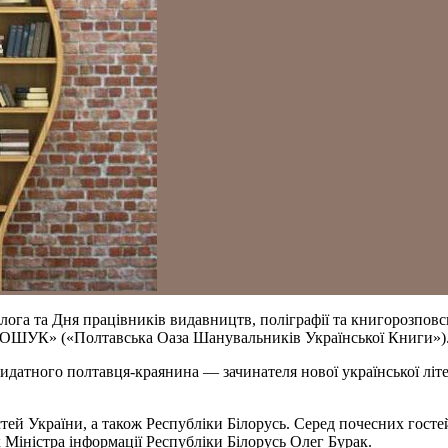
олога та Дня працівників видавництв, поліграфії та книгорозпов
ПОШУК» («Полтавська Оаза Шанувальників Української Книги»)
тного полтавця-краянина — зачинателя нової української літера
ластей України, а також Республіки Білорусь. Серед почесних го
 Міністра інформації Республіки Білорусь Олег Бурак.