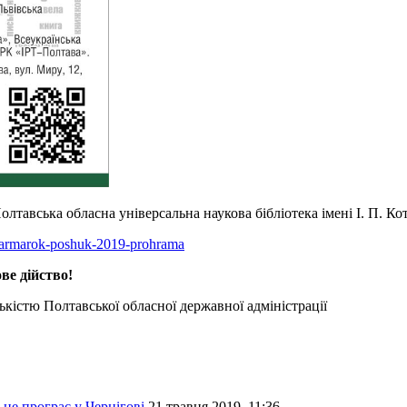
тавська обласна універсальна наукова бібліотека імені І. П. Ко
-iarmarok-poshuk-2019-prohrama
ве дійство!
ькістю Полтавської обласної державної адміністрації
не програє у Чернігові
21 травня 2019, 11:36