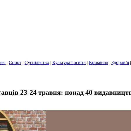
нес
|
Спорт
|
Суспільство
|
Культура і освіта
|
Кримінал
|
Здоров’я
вців 23-24 травня: понад 40 видавництв 