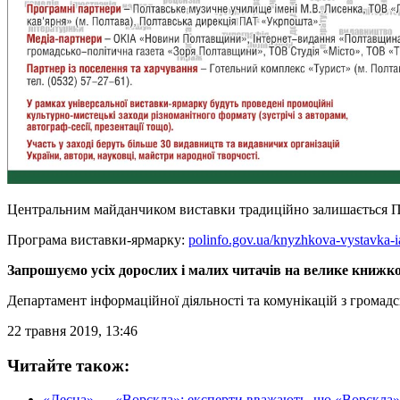
Центральним майданчиком виставки традиційно залишається Пол
Програма виставки-ярмарку:
polinfo.gov.ua/knyzhkova-vystavka
Запрошуємо усіх дорослих і малих читачів на велике книжко
Департамент інформаційної діяльності та комунікацій з громадс
22 травня 2019, 13:46
Читайте також:
«Десна» — «Ворскла»: експерти вважають, що «Ворскла» 