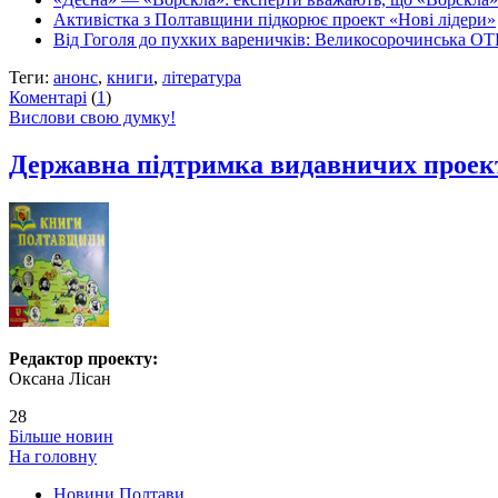
Активістка з Полтавщини підкорює проект «Нові лідери»
Від Гоголя до пухких вареничків: Великосорочинська ОТ
Теги:
анонс
,
книги
,
література
Коментарі
(
1
)
Вислови свою думку!
Державна підтримка видавничих проек
Редактор проекту:
Оксана Лісан
28
Більше новин
На головну
Новини Полтави