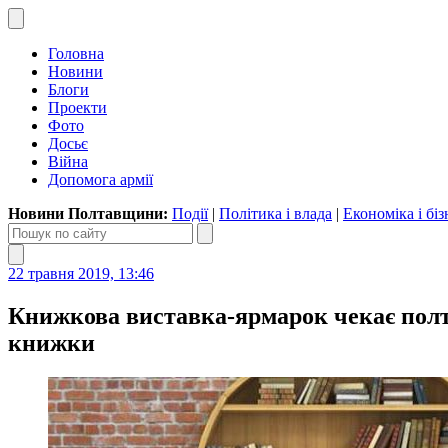
Головна
Новини
Блоги
Проекти
Фото
Досьє
Війна
Допомога армії
Новини Полтавщини:
Події
|
Політика і влада
|
Економіка і біз
22 травня 2019, 13:46
Книжкова виставка-ярмарок чекає полта
книжки