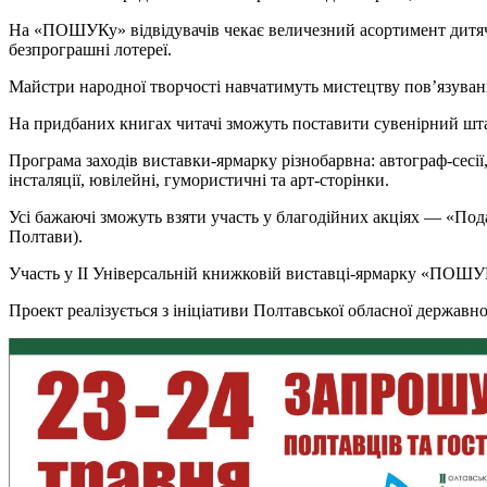
На «ПОШУКу» відвідувачів чекає величезний асортимент дитячої, 
безпрограшні лотереї.
Майстри народної творчості навчатимуть мистецтву пов’язуван
На придбаних книгах читачі зможуть поставити сувенірний ш
Програма заходів виставки-ярмарку різнобарвна: автограф-сесії,
інсталяції, ювілейні, гумористичні та арт-сторінки.
Усі бажаючі зможуть взяти участь у благодійних акціях — «Подар
Полтави).
Участь у ІІ Універсальній книжковій виставці-ярмарку «ПОШУ
Проект реалізується з ініціативи Полтавської обласної державно