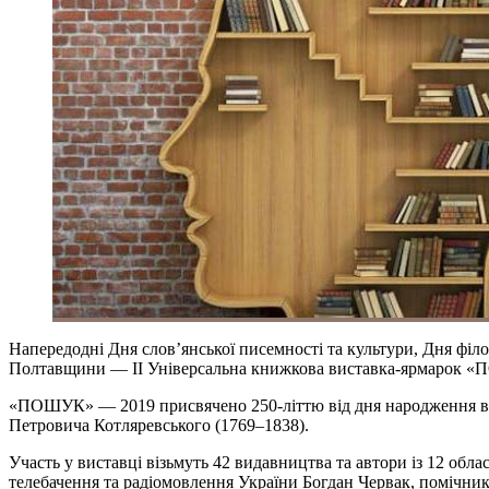
Напередодні Дня слов’янської писемності та культури, Дня філ
Полтавщини — ІІ Універсальна книжкова виставка-ярмарок «
«ПОШУК» — 2019 присвячено 250-літтю від дня народження вида
Петровича Котляревського (1769–1838).
Участь у виставці візьмуть 42 видавництва та автори із 12 об
телебачення та радіомовлення України Богдан Червак, помічник