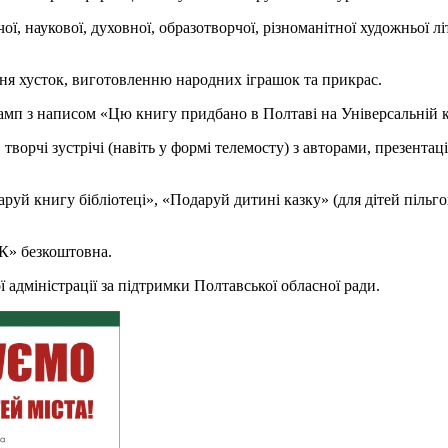
наукової, духовної, образотворчої, різноманітної художньої літе
ня хусток, виготовленню народних іграшок та прикрас.
тамп з написом «Цю книгу придбано в Полтаві на Універсальні
 творчі зустрічі (навіть у формі телемосту) з авторами, презента
уй книгу бібліотеці», «Подаруй дитині казку» (для дітей пільгови
К» безкоштовна.
ї адміністрації за підтримки Полтавської обласної ради.