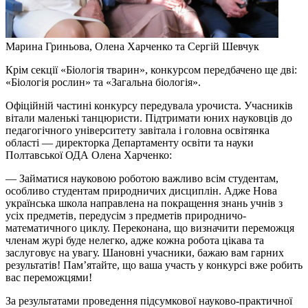
Марина Гриньова, Олена Харченко та Сергій Шевчук
Крім секції «Біологія тварин», конкурсом передбачено ще дві:
«Біологія рослин» та «Загальна біологія».
Офіційній частині конкурсу передувала урочиста. Учасників
вітали маленькі танцюристи. Підтримати юних науковців до
педагогічного університету завітала і головна освітянка
області — директорка Департаменту освіти та науки
Полтавської ОДА Олена Харченко:
— Займатися науковою роботою важливо всім студентам,
особливо студентам природничих дисциплін. Адже Нова
українська школа направлена на покращення знань учнів з
усіх предметів, передусім з предметів природничо-
математичного циклу. Переконана, що визначити переможця
членам журі буде нелегко, адже кожна робота цікава та
заслуговує на увагу. Шановні учасники, бажаю вам гарних
результатів! Пам’ятайте, що ваша участь у конкурсі вже робить
вас переможцями!
За результатами проведення підсумкової науково-практичної