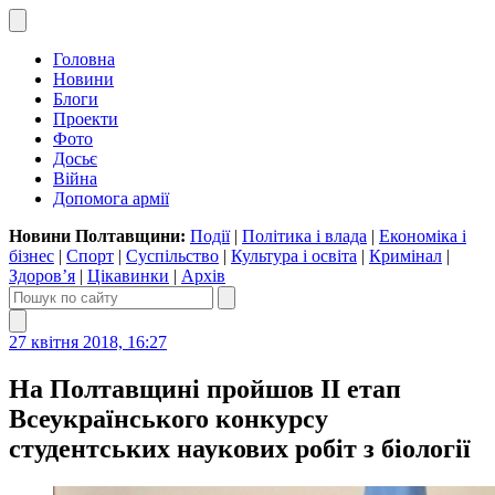
Головна
Новини
Блоги
Проекти
Фото
Досьє
Війна
Допомога армії
Новини Полтавщини:
Події
|
Політика і влада
|
Економіка і
бізнес
|
Спорт
|
Суспільство
|
Культура і освіта
|
Кримінал
|
Здоров’я
|
Цікавинки
|
Архів
27 квітня 2018, 16:27
На Полтавщині пройшов II етап
Всеукраїнського конкурсу
студентських наукових робіт з біології