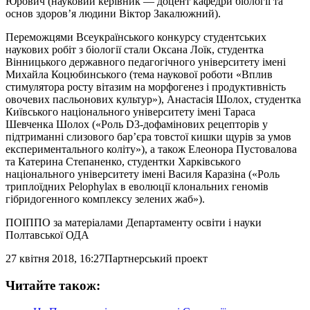
Юрович (науковий керівник — доцент кафедри біології та
основ здоров’я людини Віктор Закалюжний).
Переможцями Всеукраїнського конкурсу студентських
наукових робіт з біології стали Оксана Лоїк, студентка
Вінницького державного педагогічного університету імені
Михайла Коцюбинського (тема наукової роботи «Вплив
стимулятора росту вітазим на морфогенез і продуктивність
овочевих пасльонових культур»), Анастасія Шолох, студентка
Київського національного університету імені Тараса
Шевченка Шолох («Роль D3-дофамінових рецепторів у
підтриманні слизового бар’єра товстої кишки щурів за умов
експериментального коліту»), а також Елеонора Пустовалова
та Катерина Степаненко, студентки Харківського
національного університету імені Василя Каразіна («Роль
триплоїдних Pelophylax в еволюції клональних геномів
гібридогенного комплексу зелених жаб»).
ПОІППО за матеріалами Департаменту освіти і науки
Полтавської ОДА
27 квітня 2018, 16:27
Партнерський проект
Читайте також: