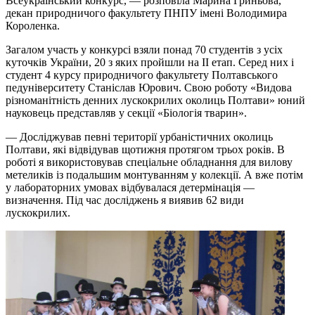
Всеукраїнський конкурс, — розповіла Марина Гриньова,
декан природничого факультету ПНПУ імені Володимира
Короленка.
Загалом участь у конкурсі взяли понад 70 студентів з усіх
куточків України, 20 з яких пройшли на II етап. Серед них і
студент 4 курсу природничого факультету Полтавського
педуніверситету Станіслав Юрович. Свою роботу «Видова
різноманітність денних лускокрилих околиць Полтави» юний
науковець представляв у секції «Біологія тварин».
— Досліджував певні території урбаністичних околиць
Полтави, які відвідував щотижня протягом трьох років. В
роботі я використовував спеціальне обладнання для вилову
метеликів із подальшим монтуванням у колекції. А вже потім
у лабораторних умовах відбувалася детермінація —
визначення. Під час досліджень я виявив 62 види
лускокрилих.