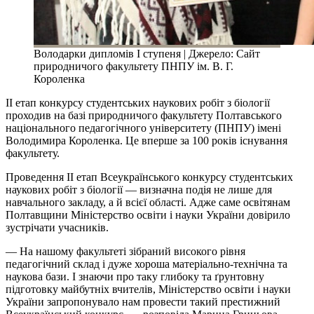
Володарки дипломів I ступеня | Джерело: Сайт
природничого факультету ПНПУ ім. В. Г.
Короленка
II етап конкурсу студентських наукових робіт з біології
проходив на базі природничого факультету Полтавського
національного педагогічного університету (ПНПУ) імені
Володимира Короленка. Це вперше за 100 років існування
факультету.
Проведення II етап Всеукраїнського конкурсу студентських
наукових робіт з біології — визначна подія не лише для
навчального закладу, а й всієї області. Адже саме освітянам
Полтавщини Міністерство освіти і науки України довірило
зустрічати учасників.
— На нашому факультеті зібраний високого рівня
педагогічний склад і дуже хороша матеріально-технічна та
наукова бази. І знаючи про таку глибоку та ґрунтовну
підготовку майбутніх вчителів, Міністерство освіти і науки
України запропонувало нам провести такий престижний