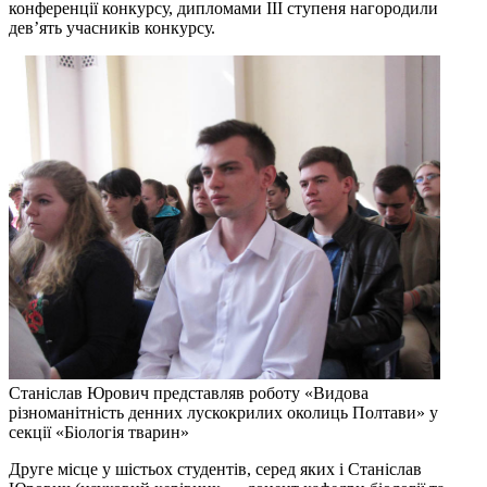
конференції конкурсу, дипломами III ступеня нагородили
дев’ять учасників конкурсу.
Станіслав Юрович представляв роботу «Видова
різноманітність денних лускокрилих околиць Полтави» у
секції «Біологія тварин»
Друге місце у шістьох студентів, серед яких і Станіслав