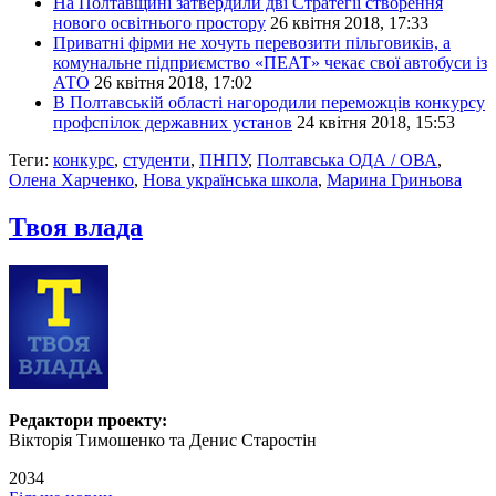
На Полтавщині затвердили дві Стратегії створення
нового освітнього простору
26 квітня 2018, 17:33
Приватні фірми не хочуть перевозити пільговиків, а
комунальне підприємство «ПЕАТ» чекає свої автобуси із
АТО
26 квітня 2018, 17:02
В Полтавській області нагородили переможців конкурсу
профспілок державних установ
24 квітня 2018, 15:53
Теги:
конкурс
,
студенти
,
ПНПУ
,
Полтавська ОДА / ОВА
,
Олена Харченко
,
Нова українська школа
,
Марина Гриньова
Твоя влада
Редактори проекту:
Вікторія Тимошенко та Денис Старостін
2034