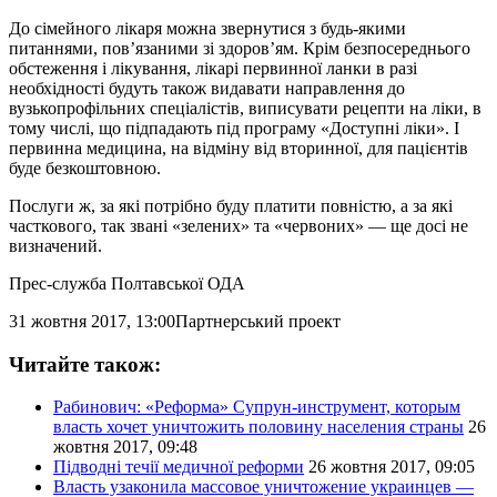
До сімейного лікаря можна звернутися з будь-якими
питаннями, пов’язаними зі здоров’ям. Крім безпосереднього
обстеження і лікування, лікарі первинної ланки в разі
необхідності будуть також видавати направлення до
вузькопрофільних спеціалістів, виписувати рецепти на ліки, в
тому числі, що підпадають під програму «Доступні ліки». І
первинна медицина, на відміну від вторинної, для пацієнтів
буде безкоштовною.
Послуги ж, за які потрібно буду платити повністю, а за які
часткового, так звані «зелених» та «червоних» — ще досі не
визначений.
Прес-служба Полтавської ОДА
31 жовтня 2017, 13:00
Партнерський проект
Читайте також:
Рабинович: «Реформа» Cупрун-инструмент, которым
власть хочет уничтожить половину населения страны
26
жовтня 2017, 09:48
Підводні течії медичної реформи
26 жовтня 2017, 09:05
Власть узаконила массовое уничтожение украинцев —