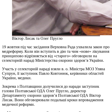
Віктор Лисак та Олег Пругло
19 жовтня під час засідання Верховна Рада ухвалила закон про
медреформу. Коли він вступить в дію та чим «нове» лікування
принципово відрізняється від «старого» обговорили на
селекторній нараді Міністерства охорони здоров’я України.
Участь у селекторній нараді взяли в. о. Міністра МОЗ Уляна
Супрун, її заступник Павло Ковтонюк, керівники областей
України, медики.
Зокрема з Полтавщини долучилися до наради заступник
голови Полтавської ОДА Олег Пругло, директор
Департаменту охорони здоров’я Полтавської ОДА Віктор
Лисак. Вони обговорювали подальші кроки впровадження
медичної реформи.