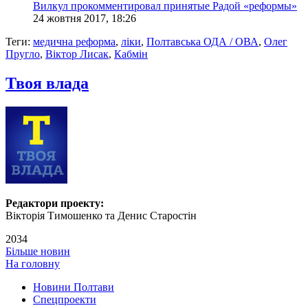
Вилкул прокомментировал принятые Радой «реформы»
24 жовтня 2017, 18:26
Теги:
медична реформа
,
ліки
,
Полтавська ОДА / ОВА
,
Олег
Пругло
,
Віктор Лисак
,
Кабмін
Твоя влада
Редактори проекту:
Вікторія Тимошенко та Денис Старостін
2034
Більше новин
На головну
Новини Полтави
Спецпроекти