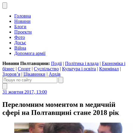
Головна
Новини
Блоги
Проекти
Фото
Досьє
Війна
Допомога армії
Новини Полтавщини:
Події
|
Політика і влада
|
Економіка і
бізнес
|
Спорт
|
Суспільство
|
Культура і освіта
|
Кримінал
|
Здоров’я
|
Цікавинки
|
Архів
31 жовтня 2017, 13:00
Переломним моментом в медичній
сфері на Полтавщині стане 2018 рік