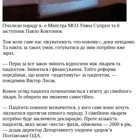
Очолили нараду в. о Міністра МОЗ Уляна Супрун та її
заступник Павло Ковтонюк
Тож коли саме нас лікуватимуть «по-новому», доки невідомо.
Та навіть за таких умов, готуватися до змін потрібно вже
зараз.
— Перш за все закон змінить відносини між лікарем та
пацієнтом. Зміниться і фінансування. Тобто реформа
передбачає, що кошти «ходитимуть» за пацієнтом, —
повідомив Віктор Лисак.
Кожен огляд пацієнта починатимється з візиту до сімейного
лікаря. Їх обирати ми зможемо самостійно.
— Пацієнти повинні визначитися, у кого саме вони хочуть
лікуватися протягом певного періоду. З сімейним лікарем
потрібно буде заключити декларацію. Проте кількість
пацієнтів, яких може «вести» фахів, обмежена — 2000 в рік,
— додав директор Департаменту охорони здоров’я
Полтавської ОДА.