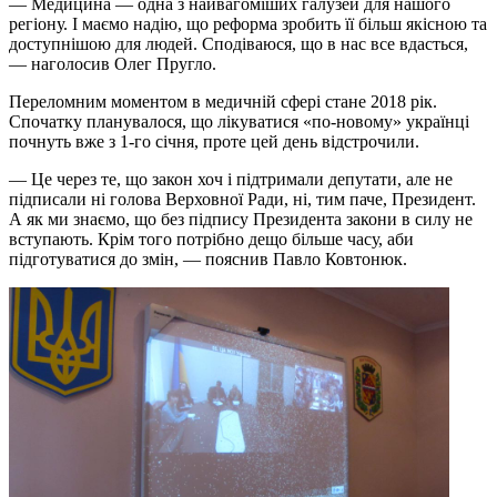
— Медицина — одна з найвагоміших галузей для нашого
регіону. І маємо надію, що реформа зробить її більш якісною та
доступнішою для людей. Сподіваюся, що в нас все вдасться,
— наголосив Олег Пругло.
Переломним моментом в медичній сфері стане 2018 рік.
Спочатку планувалося, що лікуватися «по-новому» українці
почнуть вже з 1-го січня, проте цей день відстрочили.
— Це через те, що закон хоч і підтримали депутати, але не
підписали ні голова Верховної Ради, ні, тим паче, Президент.
А як ми знаємо, що без підпису Президента закони в силу не
вступають. Крім того потрібно дещо більше часу, аби
підготуватися до змін, — пояснив Павло Ковтонюк.