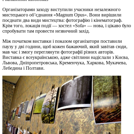
Організаторами заходу виступили учасники незалежного
мистецького об’єднання «Magnum Opus». Вони вирішили
поєднати два види мистецтва: фотографію і кінематограф.
Крім того, локація події — хостел «Sofa» — нова, і цікаво було
спробувати там провести незвичний захід.
Між початком виставки і показом організатори поставили
паузу у дві години, щоб кожен бажаючий, який завітав сюди,
мав час і змогу переглянути фотографії різних авторів.
Виставка є всеукраїнською, адже світлини надіслали з Києва,
Львова, Дніпропетровська, Кременчука, Харкова, Мукачева,
Лебедина і Полтави.