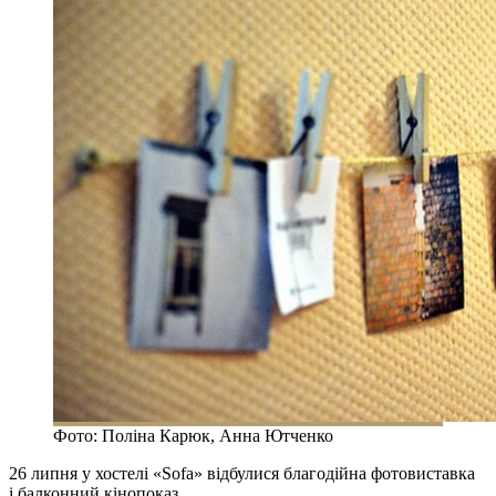
Фото: Поліна Карюк, Анна Ютченко
26 липня у хостелі «Sofa» відбулися благодійна фотовиставка
і балконний кінопоказ