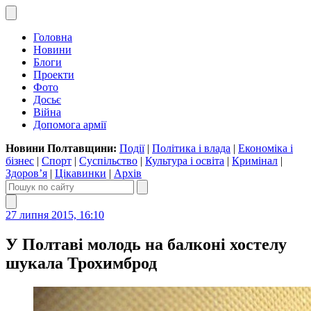
Головна
Новини
Блоги
Проекти
Фото
Досьє
Війна
Допомога армії
Новини Полтавщини:
Події
|
Політика і влада
|
Економіка і
бізнес
|
Спорт
|
Суспільство
|
Культура і освіта
|
Кримінал
|
Здоров’я
|
Цікавинки
|
Архів
27 липня 2015, 16:10
У Полтаві молодь на балконі хостелу
шукала Трохимброд