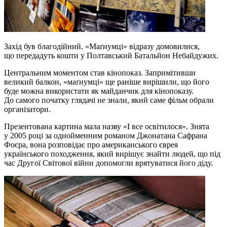
Захід був благодійний. «Маґнумці» відразу домовилися,
що передадуть кошти у Полтавський Батальйон Небайдужих.
Центральним моментом став кінопоказ. Запримітивши
великий балкон, «маґнумці» ще раніше вирішили, що його
буде можна використати як майданчик для кінопоказу.
До самого початку глядачі не знали, який саме фільм обрали
організатори.
Презентована картина мала назву «І все освітилося». Знята
у 2005 році за однойменним романом Джонатана Сафрана
Фоєра, вона розповідає про американського єврея
українського походження, який вирішує знайти людей, що під
час Другої Світової війни допомогли врятуватися його діду.