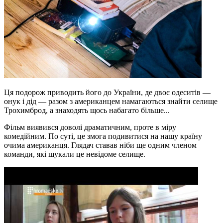
Ця подорож приводить його до України, де двоє одеситів —
онук і дід — разом з американцем намагаються знайти селище
Трохимброд, а знаходять щось набагато більше...
Фільм виявився доволі драматичним, проте в міру
комедійним. По суті, це змога подивитися на нашу країну
очима американця. Глядач ставав ніби ще одним членом
команди, які шукали це невідоме селище.