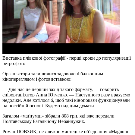
Виставка плівкової фотографії - перші кроки до популяризації
ретро-фото
Організатори залишилися задоволені балконним
кінопереглядом і фотовиставкою:
—​ Для нас це перший захід такого формату, — говорить
співорганізатор Анна Ютченко. — Наступного разу врахуємо
недоліки. Але хотілося б, щоб такі кінопокази функціонували
на постійній основі. Будемо над цим думати.
Загалом «маґнумці» зібрали 808 грн, які вже передали
Полтавському Батальйону Небайдужих.
Роман ПОВЗИК
, незалежне мистецьке об’єднання «Magnum