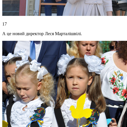
17
А це новий директор Леся Марталішвілі.