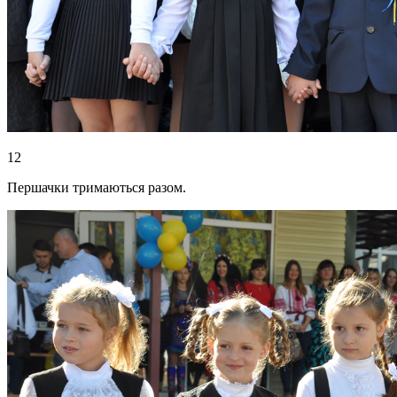
12
Першачки тримаються разом.