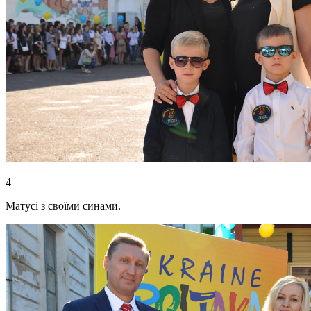
4
Матусі з своїми синами.