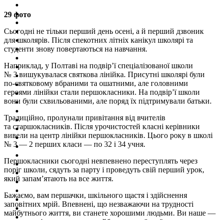
29 фото
Сьогодні не тільки перший день осені, а й перший дзвоник
для школярів. Після спекотних літніх канікул школярі та
студенти знову повертаються на навчання.
Наприклад, у Полтаві на подвір’ї спеціалізованої школи
№ 3 вишукувалася святкова лінійка. Присутні школярі були
по-святковому вбраними та ошатними, але головними
героями лінійки стали першокласники. На подвір’ї школи
вони були схвильованими, але поряд їх підтримували батьки.
Традиційно, пролунали привітання від вчителів
та старшокласників. Після урочистостей класні керівники
вивели на центр лінійки першокласників. Цього року в школі
№ 3 — 2 перших класи — по 32 і 34 учня.
Першокласники сьогодні невпевнено переступлять через
поріг школи, сядуть за парту і проведуть свій перший урок,
який запам’ятають на все життя.
Бажаємо, вам першачки, шкільного щастя і здійснення
заповітних мрій. Впевнені, що незважаючи на трудності
майбутнього життя, ви станете хорошими людьми. Ви наше —