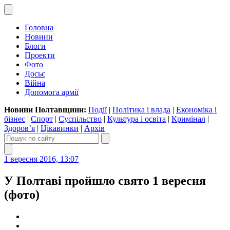
Головна
Новини
Блоги
Проекти
Фото
Досьє
Війна
Допомога армії
Новини Полтавщини:
Події
|
Політика і влада
|
Економіка і
бізнес
|
Спорт
|
Суспільство
|
Культура і освіта
|
Кримінал
|
Здоров’я
|
Цікавинки
|
Архів
1 вересня 2016, 13:07
У Полтаві пройшло свято 1 вересня
(фото)