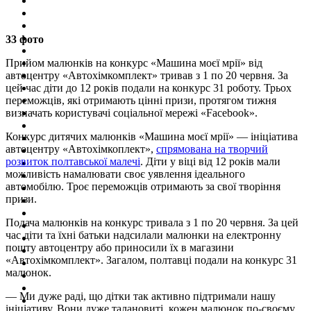
33 фото
Прийом малюнків на конкурс «Машина моєї мрії» від
автоцентру «Автохімкомплект» тривав з 1 по 20 червня. За
цей час діти до 12 років подали на конкурс 31 роботу. Трьох
переможців, які отримають цінні призи, протягом тижня
визначать користувачі соціальної мережі «Facebook».
Конкурс дитячих малюнків «Машина моєї мрії» — ініціатива
автоцентру «Автохімкоплект»,
спрямована на творчий
розвиток полтавської малечі
. Діти у віці від 12 років мали
можливість намалювати своє уявлення ідеального
автомобілю. Троє переможців отримають за свої творіння
призи.
Подача малюнків на конкурс тривала з 1 по 20 червня. За цей
час діти та їхні батьки надсилали малюнки на електронну
пошту автоцентру або приносили їх в магазини
«Автохімкомплект». Загалом, полтавці подали на конкурс 31
малюнок.
— Ми дуже раді, що дітки так активно підтримали нашу
ініціативу. Вони дуже талановиті, кожен малюнок по-своєму