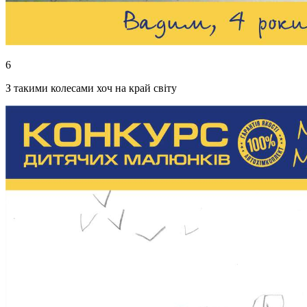
6
З такими колесами хоч на край світу