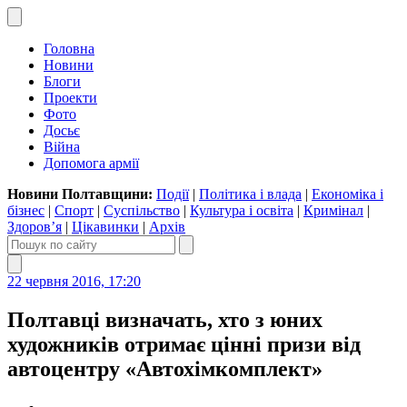
Головна
Новини
Блоги
Проекти
Фото
Досьє
Війна
Допомога армії
Новини Полтавщини:
Події
|
Політика і влада
|
Економіка і
бізнес
|
Спорт
|
Суспільство
|
Культура і освіта
|
Кримінал
|
Здоров’я
|
Цікавинки
|
Архів
22 червня 2016, 17:20
Полтавці визначать, хто з юних
художників отримає цінні призи від
автоцентру «Автохімкомплект»