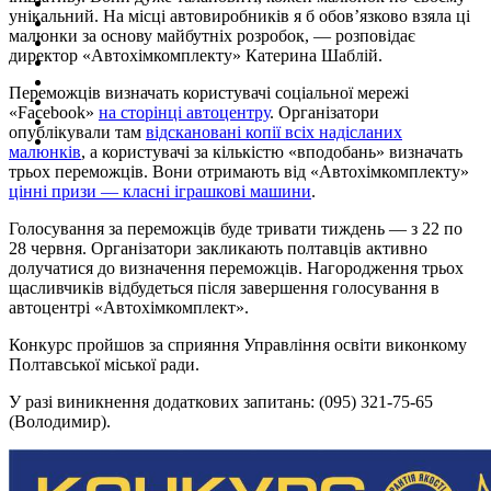
унікальний. На місці автовиробників я б обов’язково взяла ці
малюнки за основу майбутніх розробок, — розповідає
директор «Автохімкомплекту» Катерина Шаблій.
Переможців визначать користувачі соціальної мережі
«Facebook»
на сторінці автоцентру
. Організатори
опублікували там
відскановані копії всіх надісланих
малюнків
, а користувачі за кількістю «вподобань» визначать
трьох переможців. Вони отримають від «Автохімкомплекту»
цінні призи — класні іграшкові машини
.
Голосування за переможців буде тривати тиждень — з 22 по
28 червня. Організатори закликають полтавців активно
долучатися до визначення переможців. Нагородження трьох
щасливчиків відбудеться після завершення голосування в
автоцентрі «Автохімкомплект».
Конкурс пройшов за сприяння Управління освіти виконкому
Полтавської міської ради.
У разі виникнення додаткових запитань: (095) 321-75-65
(Володимир).