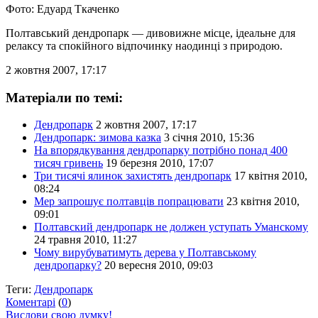
Фото: Едуард Ткаченко
Полтавський дендропарк — дивовижне місце, ідеальне для
релаксу та спокійного відпочинку наодинці з природою.
2 жовтня 2007, 17:17
Матеріали по темі:
Дендропарк
2 жовтня 2007, 17:17
Дендропарк: зимова казка
3 січня 2010, 15:36
На впорядкування дендропарку потрібно понад 400
тисяч гривень
19 березня 2010, 17:07
Три тисячі ялинок захистять дендропарк
17 квітня 2010,
08:24
Мер запрошує полтавців попрацювати
23 квітня 2010,
09:01
Полтавский дендропарк не должен уступать Уманскому
24 травня 2010, 11:27
Чому вирубуватимуть дерева у Полтавському
дендропарку?
20 вересня 2010, 09:03
Теги:
Дендропарк
Коментарі
(
0
)
Вислови свою думку!