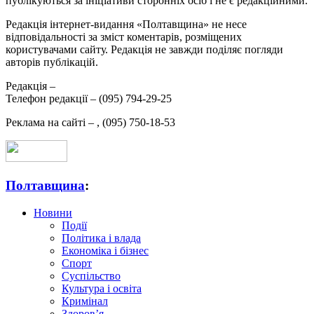
публікуються за ініціативи сторонніх осіб і не є редакційними.
Редакція інтернет-видання «Полтавщина» не несе
відповідальності за зміст коментарів, розміщених
користувачами сайту. Редакція не завжди поділяє погляди
авторів публікацій.
Редакція –
Телефон редакції –
(095) 794-29-25
Реклама на сайті –
,
(095) 750-18-53
Полтавщина
:
Новини
Події
Політика і влада
Економіка і бізнес
Спорт
Суспільство
Культура і освіта
Кримінал
Здоров’я