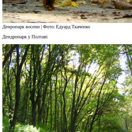
Денропарк восени
|
Фото: Едуард Ткаченко
Дендропарк у Полтаві