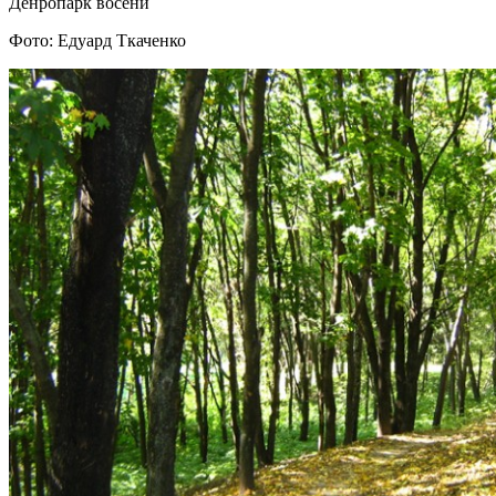
Денропарк восени
Фото: Едуард Ткаченко