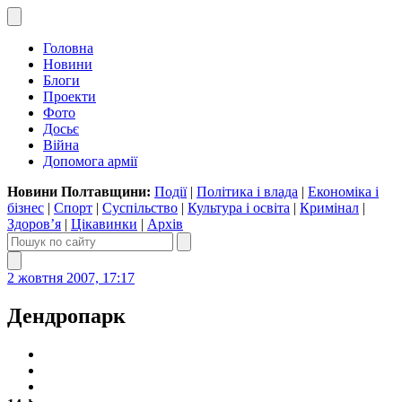
Головна
Новини
Блоги
Проекти
Фото
Досьє
Війна
Допомога армії
Новини Полтавщини:
Події
|
Політика і влада
|
Економіка і
бізнес
|
Спорт
|
Суспільство
|
Культура і освіта
|
Кримінал
|
Здоров’я
|
Цікавинки
|
Архів
2 жовтня 2007, 17:17
Дендропарк