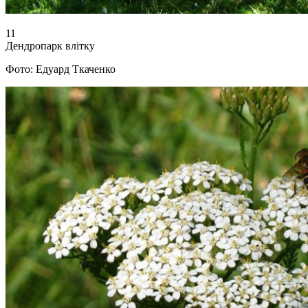
11
Дендропарк влітку
Фото: Едуард Ткаченко