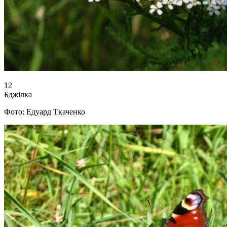
12
Бджілка
Фото: Едуард Ткаченко