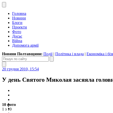
Головна
Новини
Блоги
Проекти
Фото
Досьє
Війна
Допомога армії
Новини Полтавщини:
Події
|
Політика і влада
|
Економіка і біз
20 грудня 2010, 15:54
У день Святого Миколая засяяла голов
10 фото
1 з 10