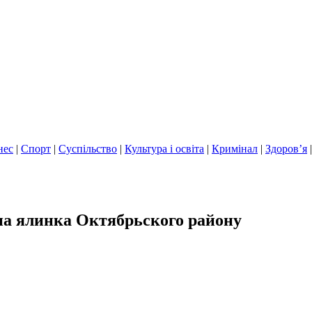
нес
|
Спорт
|
Суспільство
|
Культура і освіта
|
Кримінал
|
Здоров’я
на ялинка Октябрьского району