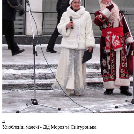
4
Улюбленці малечі - Дід Мороз та Снігуронька