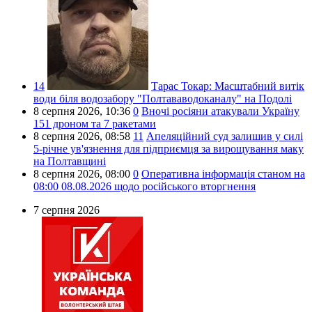
14
Тарас Токар:
Масштабний витік
води біля водозабору "Полтававодоканалу" на Подолі
8 серпня 2026,
10:36
0
Вночі росіяни атакували Україну
151 дроном та 7 ракетами
8 серпня 2026,
08:58
11
Апеляційний суд залишив у силі
5-річне ув'язнення для підприємця за вирощування маку
на Полтавщині
8 серпня 2026,
08:00
0
Оперативна інформація станом на
08:00 08.08.2026 щодо російського вторгнення
7 серпня 2026