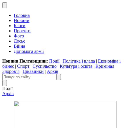
Головна
Новини
Блоги
Проекти
Фото
Досьє
Війна
Допомога армії
Новини Полтавщини:
Події
|
Політика і влада
|
Економіка і
бізнес
|
Спорт
|
Суспільство
|
Культура і освіта
|
Кримінал
|
Здоров’я
|
Цікавинки
|
Архів
Події
Архів