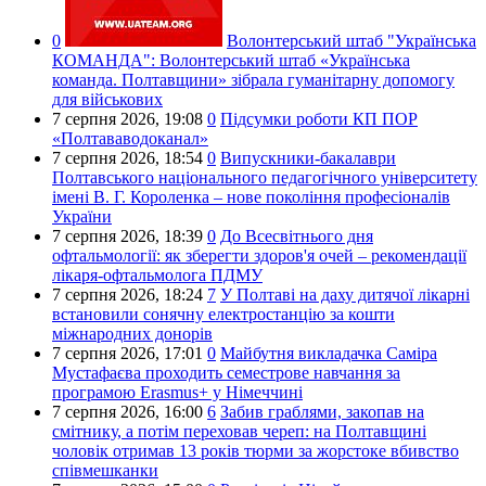
0
Волонтерський штаб "Українська
КОМАНДА":
Волонтерський штаб «Українська
команда. Полтавщини» зібрала гуманітарну допомогу
для військових
7 серпня 2026,
19:08
0
Підсумки роботи КП ПОР
«Полтававодоканал»
7 серпня 2026,
18:54
0
Випускники-бакалаври
Полтавського національного педагогічного університету
імені В. Г. Короленка – нове покоління професіоналів
України
7 серпня 2026,
18:39
0
До Всесвітнього дня
офтальмології: як зберегти здоров'я очей – рекомендації
лікаря-офтальмолога ПДМУ
7 серпня 2026,
18:24
7
У Полтаві на даху дитячої лікарні
встановили сонячну електростанцію за кошти
міжнародних донорів
7 серпня 2026,
17:01
0
Майбутня викладачка Саміра
Мустафаєва проходить семестрове навчання за
програмою Erasmus+ у Німеччині
7 серпня 2026,
16:00
6
Забив граблями, закопав на
смітнику, а потім переховав череп: на Полтавщині
чоловік отримав 13 років тюрми за жорстоке вбивство
співмешканки