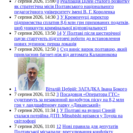
7 серпня 2026,
15:00
0
Реалізація Цілей сталого розвитку
як стратегічна місія Полтавського національного
педагогічного університету імені В. Г. Короленка
7 серпня 2026,
14:30
3
У Кременчуці директор
підприємства сплатив 8,6 млн грн прихованих податків,
щоб уникнути кримінальної відповідальності
7 серпня 2026,
13:50
14
У Полтаві після шестирічної
паузи стартують підготовчі роботи до встановлення
нових зупинок: перша локація
7 серпня 2026,
12:50
1
Суд виніс вирок полтавцю, який
привласнив багнет-ніж від автомата Калашникова
1
Віталій Цебрій:
ЗАГАДКА Івана Бокого
7 серпня 2026,
11:52
3
Посадовця «Оператора ГТС»
судитимуть за незаконний видобуток піску на 8,2 млн
грн у ландшафтному парку «Диканський»
7 серпня 2026,
11:34
1
У Полтаві на вулиці Сінній
сталася потрійна ДТП: Mitsubishi врізався у Toyota на
світлофорі
7 серпня 2026,
11:01
12
Нові правила для депутатів
Полтавської міськради: врегулювання конфлікту