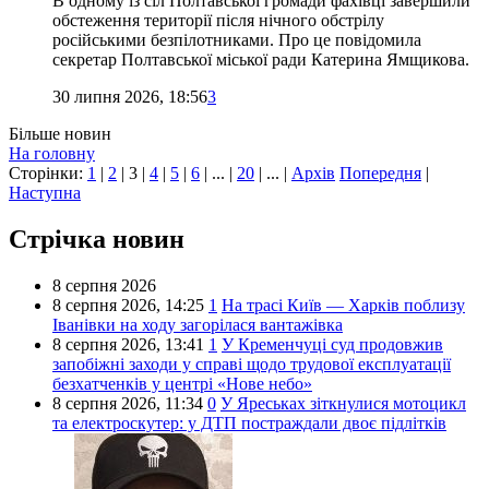
В одному із сіл Полтавської громади фахівці завершили
обстеження території після нічного обстрілу
російськими безпілотниками. Про це повідомила
секретар Полтавської міської ради Катерина Ямщикова.
30 липня 2026, 18:56
3
Більше новин
На головну
Сторінки:
1
|
2
|
3
|
4
|
5
|
6
| ... |
20
| ... |
Архів
Попередня
|
Наступна
Стрічка новин
8 серпня 2026
8 серпня 2026,
14:25
1
На трасі Київ — Харків поблизу
Іванівки на ходу загорілася вантажівка
8 серпня 2026,
13:41
1
У Кременчуці суд продовжив
запобіжні заходи у справі щодо трудової експлуатації
безхатченків у центрі «Нове небо»
8 серпня 2026,
11:34
0
У Яреськах зіткнулися мотоцикл
та електроскутер: у ДТП постраждали двоє підлітків