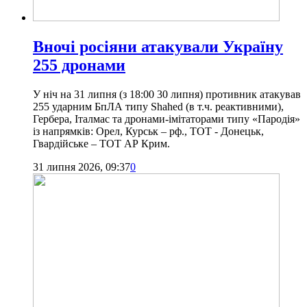
Вночі росіяни атакували Україну
255 дронами
У ніч на 31 липня (з 18:00 30 липня) противник атакував
255 ударним БпЛА типу Shahed (в т.ч. реактивними),
Гербера, Італмас та дронами-імітаторами типу «Пародія»
із напрямків: Орел, Курськ – рф., ТОТ - Донецьк,
Гвардійське – ТОТ АР Крим.
31 липня 2026, 09:37
0