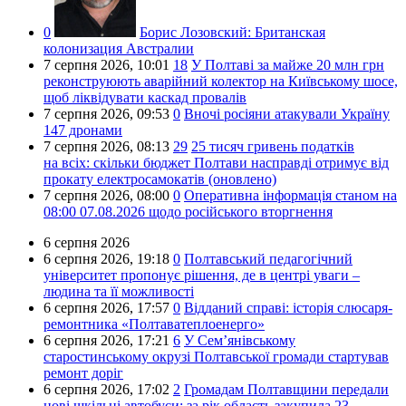
0
Борис Лозовский:
Британская
колонизация Австралии
7 серпня 2026,
10:01
18
У Полтаві за майже 20 млн грн
реконструюють аварійний колектор на Київському шосе,
щоб ліквідувати каскад провалів
7 серпня 2026,
09:53
0
Вночі росіяни атакували Україну
147 дронами
7 серпня 2026,
08:13
29
25 тисяч гривень податків
на всіх: скільки бюджет Полтави насправді отримує від
прокату електросамокатів (оновлено)
7 серпня 2026,
08:00
0
Оперативна інформація станом на
08:00 07.08.2026 щодо російського вторгнення
6 серпня 2026
6 серпня 2026,
19:18
0
Полтавський педагогічний
університет пропонує рішення, де в центрі уваги –
людина та її можливості
6 серпня 2026,
17:57
0
Відданий справі: історія слюсаря-
ремонтника «Полтаватеплоенерго»
6 серпня 2026,
17:21
6
У Сем’янівському
старостинському окрузі Полтавської громади стартував
ремонт доріг
6 серпня 2026,
17:02
2
Громадам Полтавщини передали
нові шкільні автобуси: за рік область закупила 23