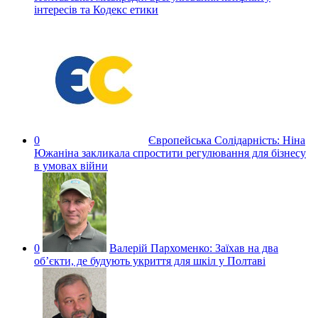
інтересів та Кодекс етики
0
Європейська Солідарність:
Ніна
Южаніна закликала спростити регулювання для бізнесу
в умовах війни
0
Валерій Пархоменко:
Заїхав на два
об’єкти, де будують укриття для шкіл у Полтаві