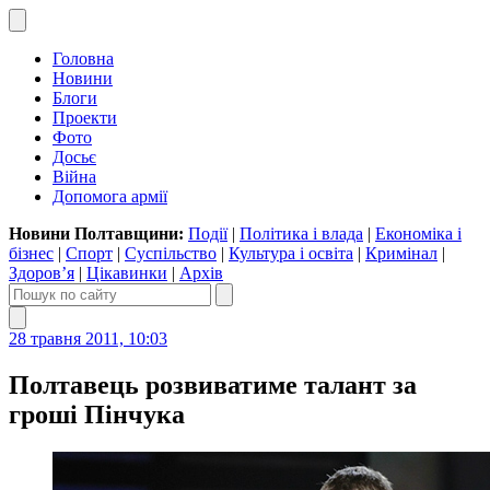
Головна
Новини
Блоги
Проекти
Фото
Досьє
Війна
Допомога армії
Новини Полтавщини:
Події
|
Політика і влада
|
Економіка і
бізнес
|
Спорт
|
Суспільство
|
Культура і освіта
|
Кримінал
|
Здоров’я
|
Цікавинки
|
Архів
28 травня 2011, 10:03
Полтавець розвиватиме талант за
гроші Пінчука