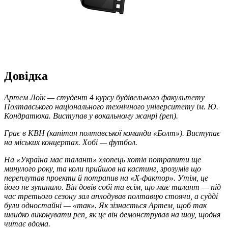
Довідка
Артем Лоїк — студент 4 курсу будівельного факультету
Полтавського національного технічного університету ім. Ю.
Кондратюка. Виступав у вокальному жанрі (реп).
Грає в КВН (капітан полтавської команди «Болт»). Виступає
на міських концертах. Хобі — футбол.
На «Україна має талант» хлопець хотів потрапити ще
минулого року, та коли прийшов на кастинг, зрозумів що
переплутав проекти й потрапив на «Х-фактор». Утім, це
його не зупинило. Він довів собі та всім, що має талант — під
час третього сезону зал аплодував полтавцю стоячи, а судді
були одностайні — «так». Як зізнається Артем, щоб так
швидко виконувати реп, як це він демонстрував на шоу, щодня
читає вдома.