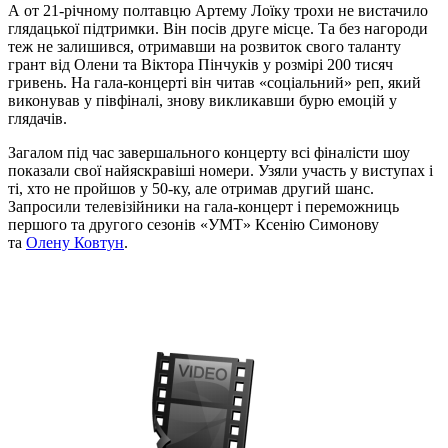
А от 21-річному полтавцю Артему Лоїку трохи не вистачило
глядацької підтримки. Він посів друге місце. Та без нагороди
теж не залишився, отримавши на розвиток свого таланту
грант від Олени та Віктора Пінчуків у розмірі 200 тисяч
гривень. На гала-концерті він читав «соціальний» реп, який
виконував у півфіналі, знову викликавши бурю емоцій у
глядачів.
Загалом під час завершального концерту всі фіналісти шоу
показали свої найяскравіші номери. Узяли участь у виступах і
ті, хто не пройшов у 50-ку, але отримав другий шанс.
Запросили телевізійники на гала-концерт і переможниць
першого та другого сезонів «УМТ» Ксенію Симонову
та
Олену Ковтун
.