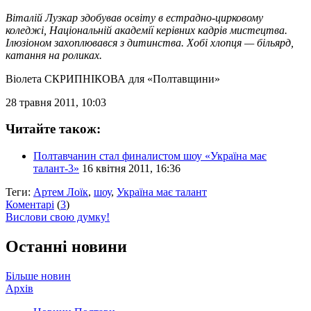
Віталій Лузкар здобував освіту в естрадно-цирковому
коледжі, Національній академії керівних кадрів мистецтва.
Ілюзіоном захоплювався з дитинства. Хобі хлопця — більярд,
катання на роликах.
Віолета СКРИПНІКОВА
для «Полтавщини»
28 травня 2011, 10:03
Читайте також:
Полтавчанин стал финалистом шоу «Україна має
талант-3»
16 квітня 2011, 16:36
Теги:
Артем Лоїк
,
шоу
,
Україна має талант
Коментарі
(
3
)
Вислови свою думку!
Останні новини
Більше новин
Архів