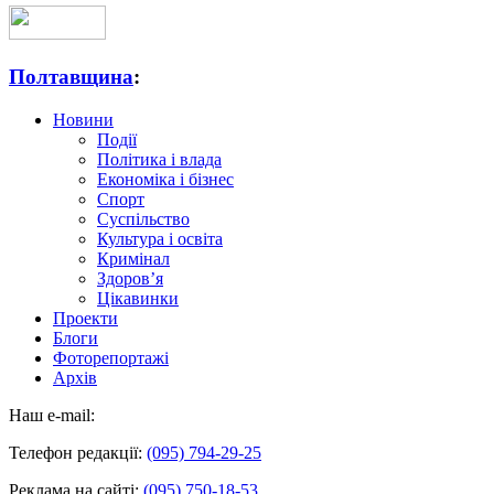
Полтавщина
:
Новини
Події
Політика і влада
Економіка і бізнес
Спорт
Суспільство
Культура і освіта
Кримінал
Здоров’я
Цікавинки
Проекти
Блоги
Фоторепортажі
Архів
Наш e-mail:
Телефон редакції:
(095) 794-29-25
Реклама на сайті:
(095) 750-18-53