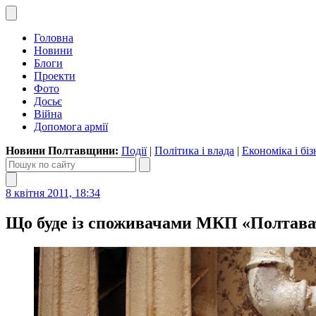
Головна
Новини
Блоги
Проекти
Фото
Досьє
Війна
Допомога армії
Новини Полтавщини:
Події
|
Політика і влада
|
Економіка і біз
8 квітня 2011, 18:34
Що буде із споживачами МКП «Полтава