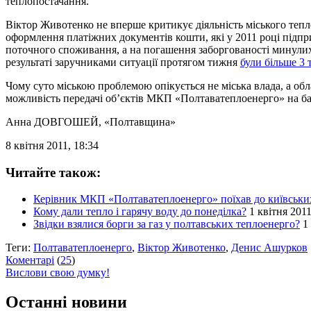
теплопостачання.
Віктор Животенко не вперше критикує діяльність міського теп
оформлення платіжних документів кошти, які у 2011 році підприє
поточного споживання, а на погашення заборгованості минулих 
результаті заручниками ситуації протягом тижня
були більше 3 
Чому суто міською проблемою опікується не міська влада, а об
можливість передачі об’єктів МКП «Полтаватеплоенерго» на
Анна ДОВГОШЕЙ
, «Полтавщина»
8 квітня 2011, 18:34
Читайте також:
Керівник МКП «Полтаватеплоенерго» поїхав до київськи
Кому дали тепло і гарячу воду до понеділка?
1 квітня 2011
Звідки взялися борги за газ у полтавських теплоенерго?
1
Теги:
Полтаватеплоенерго
,
Віктор Животенко
,
Денис Ашурков
Коментарі
(
25
)
Вислови свою думку!
Останні новини