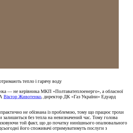
отримають тепло і гарячу воду
біцянка — не керівника МКП «Полтаватеплоенерго», а обласної
ДА
Віктор Животенко
, директор ДК «Газ України» Едуард
 практично не обізнана із проблемою, тому що працює трохи
 залишиться без тепла на невизначений час. Тому голова
раховуючи той факт, що до початку нинішнього опалювального
ідсьогодні його споживачі отримуватимуть послуги з