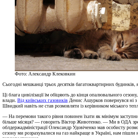
Фото: Александр Клековкин
Сьогодні мешканці трьох десятків багатоквартирних будинків, 
Ці блага цивілізації їм обіцяють до кінця опалювального сезону
влади.
Від київських газовиків
Денис Ашурков повернувся ні з
Швидкий навіть не став розмовляти із керівником міського теп
— На перемови такого рівня повинен їхати як мінімум заступни
більше місяця? — говорить Віктор Животенко. — Ми в ОДА зроз
облдержадміністрації Олександр Удовіченко мав особисту розм
сезону ми розрахувалися на газ найкраще в Україні, нам пішл