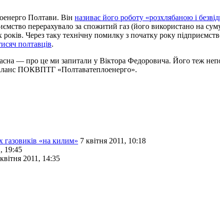
лоенерго Полтави. Він
називає його роботу «розхлябаною і безві
мство перерахувало за спожитий газ (його використано на суму 85
років. Через таку технічну помилку з початку року підприємств
тисяч полтавців
.
ласна — про це ми запитали у Віктора Федоровича. Його теж непо
 баланс ПОКВПТГ «Полтаватеплоенерго».
х газовиків «на килим»
7 квітня 2011, 10:18
, 19:45
 квітня 2011, 14:35