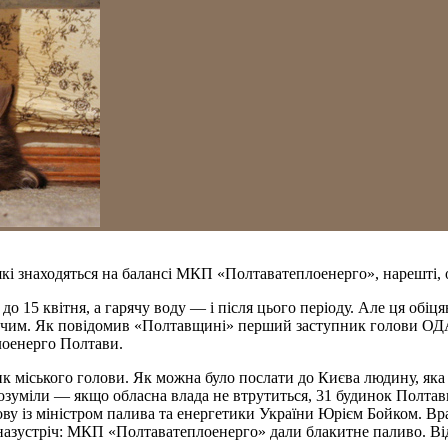
які знаходяться на балансі МКП «Полтаватеплоенерго», нарешті, 
, до 15 квітня, а гарячу воду — і після цього періоду. Але ця о
 чим. Як повідомив «Полтавщині» перший заступник голови О
лоенерго Полтави.
к міського голови. Як можна було послати до Києва людину, яка
уміли — якщо обласна влада не втрутиться, 31 будинок Полтави
ову із міністром палива та енергетики України Юрієм Бойком. В
и назустріч: МКП «Полтаватеплоенерго» дали блакитне паливо. В