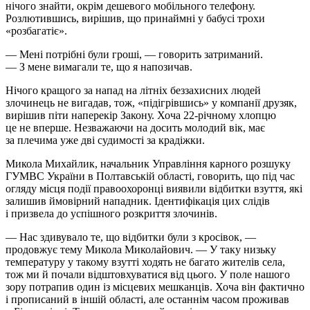
нічого знайти, окрім дешевого мобільного телефону.
Розлютившись, вирішив, що принаймні у бабусі трохи
«розбагатіє».
— Мені потрібні були гроші, — говорить затриманий.
— З мене вимагали те, що я напозичав.
Нічого кращого за напад на літніх беззахисних людей
злочинець не вигадав, тож, «підігрівшись» у компанії друзяк,
вирішив піти наперекір Закону. Хоча 22-річному хлопцю
це не вперше. Незважаючи на досить молодий вік, має
за плечима уже дві судимості за крадіжки.
Микола Михайлик, начальник Управління карного розшуку
ГУМВС України в Полтавській області, говорить, що під час
огляду місця події правоохоронці виявили відбитки взуття, які
залишив ймовірний нападник. Ідентифікація цих слідів
і призвела до успішного розкриття злочинів.
— Нас здивувало те, що відбитки були з кросівок, —
продовжує тему Микола Миколайович. — У таку низьку
температуру у такому взутті ходять не багато жителів села,
тож ми й почали відштовхуватися від цього. У поле нашого
зору потрапив один із місцевих мешканців. Хоча він фактично
і прописаний в іншій області, але останнім часом проживав