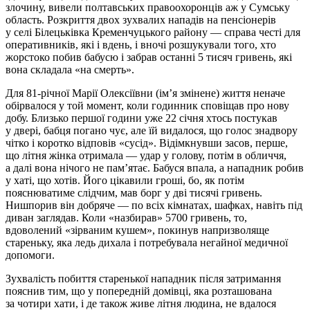
злочину, вивели полтавських правоохоронців аж у Сумську
область. Розкриття двох зухвалих нападів на пенсіонерів
у селі Білецьківка Кременчуцького району — справа честі для
оперативників, які і вдень, і вночі розшукували того, хто
жорстоко побив бабусю і забрав останні 5 тисяч гривень, які
вона складала «на смерть».
Для 81-річної Марії Олексіївни (ім’я змінене) життя неначе
обірвалося у той момент, коли годинник сповіщав про нову
добу. Близько першої години уже 22 січня хтось постукав
у двері, бабця погано чує, але їй видалося, що голос знадвору
чітко і коротко відповів «сусід». Відімкнувши засов, перше,
що літня жінка отримала — удар у голову, потім в обличчя,
а далі вона нічого не пам’ятає. Бабуся впала, а нападник робив
у хаті, що хотів. Його цікавили гроші, бо, як потім
пояснюватиме слідчим, мав борг у дві тисячі гривень.
Нишпорив він добряче — по всіх кімнатах, шафках, навіть під
диван заглядав. Коли «назбирав» 5700 гривень, то,
вдоволений «зірваним кушем», покинув напризволяще
стареньку, яка ледь дихала і потребувала негайної медичної
допомоги.
Зухвалість побиття старенької нападник після затримання
пояснив тим, що у попередній домівці, яка розташована
за чотири хати, і де також живе літня людина, не вдалося