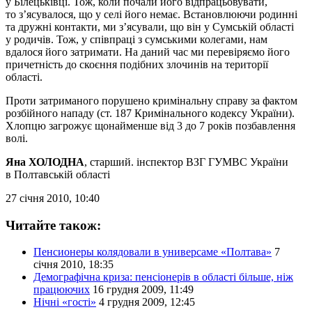
у Білецьківці. Тож, коли почали його відпрацьовувати,
то з’ясувалося, що у селі його немає. Встановлюючи родинні
та дружні контакти, ми з’ясували, що він у Сумській області
у родичів. Тож, у співпраці з сумськими колегами, нам
вдалося його затримати. На даний час ми перевіряємо його
причетність до скоєння подібних злочинів на території
області.
Проти затриманого порушено кримінальну справу за фактом
розбійного нападу (ст. 187 Кримінального кодексу України).
Хлопцю загрожує щонайменше від 3 до 7 років позбавлення
волі.
Яна ХОЛОДНА
, старший. інспектор ВЗГ ГУМВС України
в Полтавській області
27 січня 2010, 10:40
Читайте також:
Пенсионеры колядовали в универсаме «Полтава»
7
січня 2010, 18:35
Демографічна криза: пенсіонерів в області більше, ніж
працюючих
16 грудня 2009, 11:49
Нічні «гості»
4 грудня 2009, 12:45