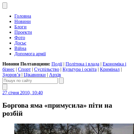
Головна
Новини
Блоги
Проекти
Фото
Досьє
Війна
Допомога армії
Новини Полтавщини:
Події
|
Політика і влада
|
Економіка і
бізнес
|
Спорт
|
Суспільство
|
Культура і освіта
|
Кримінал
|
Здоров’я
|
Цікавинки
|
Архів
27 січня 2010, 10:40
Боргова яма «примусила» піти на
розбій