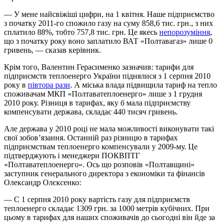
— У мене найсвіжіші цифри, на 1 квітня. Наше підприємство
з початку 2011-го спожило газу на суму 858,6 тис. грн., з них
сплатило 88%, тобто 757,8 тис. грн. Це якесь
непорозуміння
,
що з початку року воно заплатило ВАТ «Полтавагаз» лише 0
гривень, — сказав керівник.
Крім того, Валентин Герасименко зазначив: тарифи для
підприємств теплоенерго України піднялися з 1 серпня 2010
року в
півтора рази
. А міська влада підвищила тариф на тепло
споживачам МКП «Полтаватеплоенерго» лише з 1 грудня
2010 року. Різниця в тарифах, яку б мала підприємству
компенсувати держава, складає 440 тисяч гривень.
Але держава у 2010 році не мала можливості виконувати такі
свої зобов’язання. Останній раз різницю в тарифах
підприємствам теплоенерго компенсували у 2009-му. Це
підтверджують і менеджери ПОКВПТГ
«Полтаватеплоенерго». Ось що розповів «Полтавщині»
заступник генерального директора з економіки та фінансів
Олександр Олєксенко:
— С 1 серпня 2010 року вартість газу для підприємств
теплоенерго складає 1309 грн. за 1000 метрів кубічних. При
цьому в тарифах для наших споживачів до сьогодні він йде за