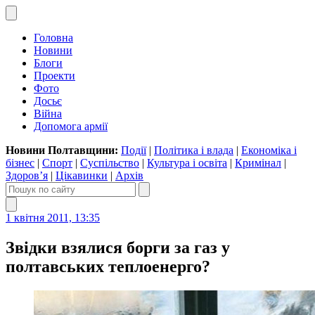
Головна
Новини
Блоги
Проекти
Фото
Досьє
Війна
Допомога армії
Новини Полтавщини:
Події
|
Політика і влада
|
Економіка і
бізнес
|
Спорт
|
Суспільство
|
Культура і освіта
|
Кримінал
|
Здоров’я
|
Цікавинки
|
Архів
1 квітня 2011, 13:35
Звідки взялися борги за газ у
полтавських теплоенерго?