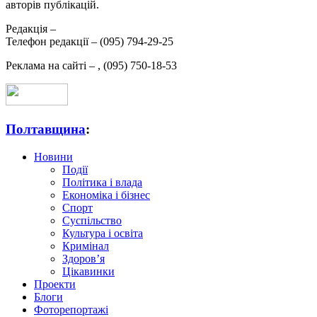
авторів публікацій.
Редакція –
Телефон редакції –
(095) 794-29-25
Реклама на сайті –
,
(095) 750-18-53
Полтавщина
:
Новини
Події
Політика і влада
Економіка і бізнес
Спорт
Суспільство
Культура і освіта
Кримінал
Здоров’я
Цікавинки
Проекти
Блоги
Фоторепортажі