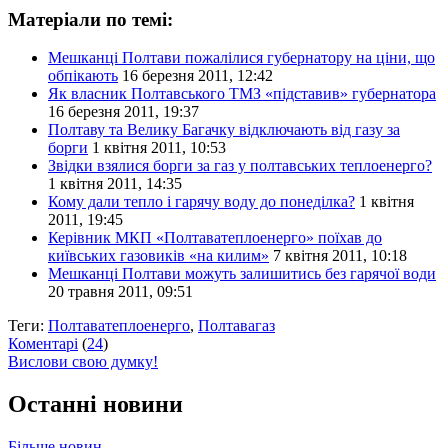
Матеріали по темі:
Мешканці Полтави пожалілися губернатору на ціни, що
обпікають
16 березня 2011, 12:42
Як власник Полтавського ТМЗ «підставив» губернатора
16 березня 2011, 19:37
Полтаву та Велику Багачку відключають від газу за
борги
1 квітня 2011, 10:53
Звідки взялися борги за газ у полтавських теплоенерго?
1 квітня 2011, 14:35
Кому дали тепло і гарячу воду до понеділка?
1 квітня
2011, 19:45
Керівник МКП «Полтаватеплоенерго» поїхав до
київських газовиків «на килим»
7 квітня 2011, 10:18
Мешканці Полтави можуть залишитись без гарячої води
20 травня 2011, 09:51
Теги:
Полтаватеплоенерго
,
Полтавагаз
Коментарі
(
24
)
Вислови свою думку!
Останні новини
Більше новин