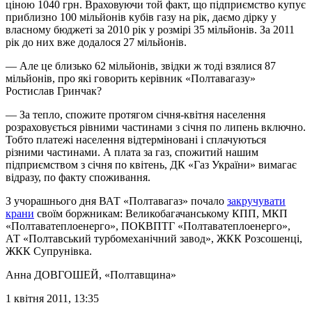
ціною 1040 грн. Враховуючи той факт, що підприємство купує
приблизно 100 мільйонів кубів газу на рік, даємо дірку у
власному бюджеті за 2010 рік у розмірі 35 мільйонів. За 2011
рік до них вже додалося 27 мільйонів.
— Але це близько 62 мільйонів, звідки ж тоді взялися 87
мільйонів, про які говорить керівник «Полтавагазу»
Ростислав Гринчак?
— За тепло, спожите протягом січня-квітня населення
розраховується рівними частинами з січня по липень включно.
Тобто платежі населення відтерміновані і сплачуються
різними частинами. А плата за газ, спожитий нашим
підприємством з січня по квітень, ДК «Газ України» вимагає
відразу, по факту споживання.
З учорашнього дня ВАТ «Полтавагаз» почало
закручувати
крани
своїм боржникам: Великобагачанському КПП, МКП
«Полтаватеплоенерго», ПОКВПТГ «Полтаватеплоенерго»,
АТ «Полтавський турбомеханічний завод», ЖКК Розсошенці,
ЖКК Супрунівка.
Анна ДОВГОШЕЙ
, «Полтавщина»
1 квітня 2011, 13:35