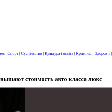
нес
|
Спорт
|
Суспільство
|
Культура і освіта
|
Кримінал
|
Здоров’я
ревышают стоимость авто класса люкс