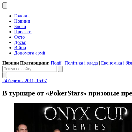
Головна
Новини
Блоги
Проекти
Фото
Досьє
Війна
Допомога армії
Новини Полтавщини:
Події
|
Політика і влада
|
Економіка і біз
24 березня 2011, 15:07
В турнире от «PokerStars» призовые п