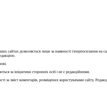
ших сайтах дозволяється лише за наявності гіперпосилання на с
едакцією.
нові.
ться за ініціативи сторонніх осіб і не є редакційними.
ті за зміст коментарів, розміщених користувачами сайту. Редакці