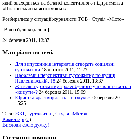
який знаходиться на балансі колективного підприємства
«Полтавський м’ясокомбінат»
Розбиралися у ситуації журналісти ТОВ «Студія «Місто»
[Відео було видалено]
24 березня 2011, 12:37
Матеріали по темі:
Для випускників інтернатів створять соціальні
гуртожитки
18 лютого 2011, 11:27
Проблеми і перспективи гуртожитку по вулиці
Павленківській, 18
24 березня 2011, 13:37
Жителів гуртожитку тролейбусного управління хотіли
«кинути»?
24 березня 2011, 15:09
Юристка «растворилась в воздухе»
26 березня 2011,
15:25
Теги:
ЖКГ
,
гуртожитки
,
Студія «Місто»
Коментарі
(
3
)
Вислови свою думку!
Останні новини