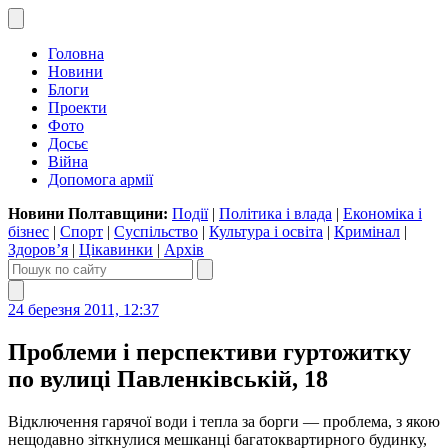
Головна
Новини
Блоги
Проекти
Фото
Досьє
Війна
Допомога армії
Новини Полтавщини:
Події
|
Політика і влада
|
Економіка і
бізнес
|
Спорт
|
Суспільство
|
Культура і освіта
|
Кримінал
|
Здоров’я
|
Цікавинки
|
Архів
24 березня 2011, 12:37
Проблеми і перспективи гуртожитку
по вулиці Павленківській, 18
Відключення гарячої води і тепла за борги — проблема, з якою
нещодавно зіткнулися мешканці багатоквартирного будинку,