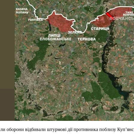
Сили оборони відбивали штурмові дії противника поблизу Куп’янс