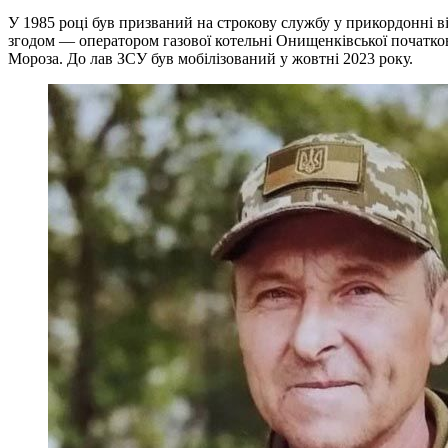
У 1985 році був призваний на строкову службу у прикордонні ві
згодом — оператором газової котельні Онищенківської початково
Мороза. До лав ЗСУ був мобілізований у жовтні 2023 року.