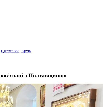
|
Цікавинки
|
Архів
и пов’язані з Полтавщиною