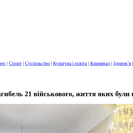
нес
|
Спорт
|
Суспільство
|
Культура і освіта
|
Кримінал
|
Здоров’я
агибель 21 військового, життя яких бул