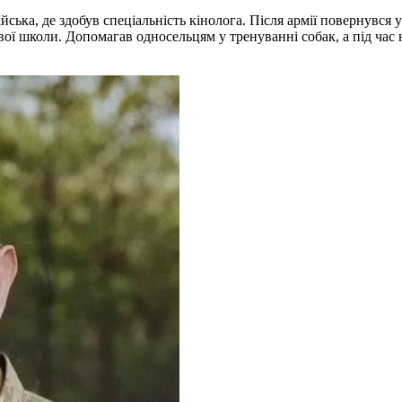
йська, де здобув спеціальність кінолога. Після армії повернувся
ї школи. Допомагав односельцям у тренуванні собак, а під час н