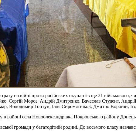
рату на війні проти російських окупантів ще 21 військового, чи
йко, Сергій Мороз, Андрій Дмитренко, Вячеслав Студент, Андрі
ар, Володимир Топтун, Ілля Сиромятніков, Дмитро Воронін, Іго
оку в районі села Новоолександрівка Покровського району Донець
ької громади у багатодітній родині. До восьмого класу навчався