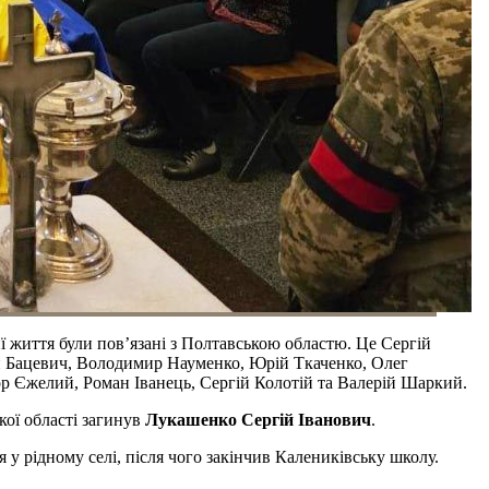
ї життя були пов’язані з Полтавською областю. Це Сергій
й Бацевич, Володимир Науменко, Юрій Ткаченко, Олег
р Єжелий, Роман Іванець, Сергій Колотій та Валерій Шаркий.
кої області загинув
Лукашенко Сергій Іванович
.
 у рідному селі, після чого закінчив Калениківську школу.