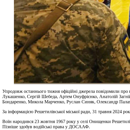
Упродовж останнього тижня офіційні джерела повідомили про вт
Лукашенко, Сергій Шебеда, Артем Онуфрієнко, Анатолій Загні
Бондаренко, Микола Марченко, Руслан Синяк, Олександр Палам
За інформацією Решетилівської міської ради, 31 травня 2024 р
Воїн народився 23 жовтня 1967 року у селі Онищенки Решетилівс
Пізніше здобув водійські права у ДОСААФ.