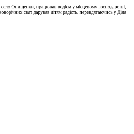
 у село Онищенки, працював водієм у місцевому господарстві,
оворічних свят дарував дітям радість, перевдягаючись у Діда