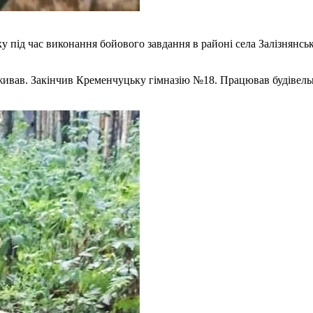
ку під час виконання бойового завдання в районі села Залізнянс
живав. Закінчив Кременчуцьку гімназію №18. Працював будівельн