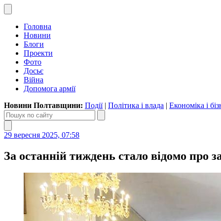
Головна
Новини
Блоги
Проекти
Фото
Досьє
Війна
Допомога армії
Новини Полтавщини:
Події
|
Політика і влада
|
Економіка і біз
29 вересня 2025, 07:58
За останній тиждень стало відомо про з