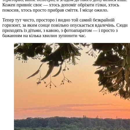
Кожен привніс своє — хтось допоміг обрізати гілки, хтось
покосив, хтось просто прибрав сміття. І місце ожило.
Тепер тут чисто, просторо і видно той самий безкрайній
горизонт, за яким сонце повільно опускається вдалечінь. Сюди
приходять із дітьми, з кавою, з фотоапаратом — і просто з
бажанням на кілька хвилин зупинити час.