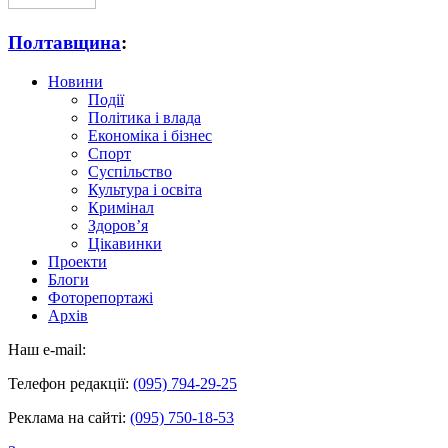
Полтавщина
:
Новини
Події
Політика і влада
Економіка і бізнес
Спорт
Суспільство
Культура і освіта
Кримінал
Здоров’я
Цікавинки
Проекти
Блоги
Фоторепортажі
Архів
Наш e-mail:
Телефон редакції:
(095) 794-29-25
Реклама на сайті:
(095) 750-18-53