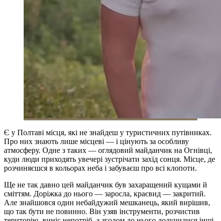
Є у Полтаві місця, які не знайдеш у туристичних путівниках.
Про них знають лише місцеві — і цінують за особливу
атмосферу. Одне з таких — оглядовий майданчик на Огнівці,
куди люди приходять увечері зустрічати захід сонця. Місце, де
розчиняєшся в кольорах неба і забуваєш про всі клопоти.
Ще не так давно цей майданчик був захаращений кущами й
сміттям. Доріжка до нього — заросла, краєвид — закритий.
Але знайшовся один небайдужий мешканець, який вирішив,
що так бути не повинно. Він узяв інструменти, розчистив
територію, виніс непотріб, а згодом до нього долучилися інші.