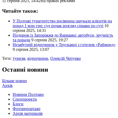
11 серпня 2025, 14:42
На правах реклами
Читайте також:
У Полтаві турагентство росіянина ошукало клієнтів на
понад 1 млн грн: суд почав розгляд справи по суті
10
серпня 2025, 14:31
Подорож із Запоріжжя до Варшави: автобуси, зручність
та поради
9 серпня 2025, 19:27
Незабутній відпочинок у Трускавці з готелем «Раймонд»
9 серпня 2025, 13:07
Теги:
туризм
,
відпочинок
,
Олексій Чепурко
Останні новини
Більше новин
Архів
Новини Полтави
Спецпроекти
Блоги
Фоторепортажі
Архів матеріалів