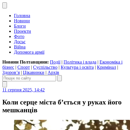
Головна
Новини
Блоги
Проекти
Фото
Досьє
Війна
Допомога армії
Новини Полтавщини:
Події
|
Політика і влада
|
Економіка і
бізнес
|
Спорт
|
Суспільство
|
Культура і освіта
|
Кримінал
|
Здоров’я
|
Цікавинки
|
Архів
11 серпня 2025, 14:42
Коли серце міста б’ється у руках його
мешканців