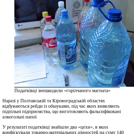
Податківці знешкодили «горілчаного магната»
Наразі у Полтавській та Кіровоградській областях
відбуваються рейди із обшуками, під час яких виявляють
підпільні підприємства, що виготовляють фальсифіковані
алкогольні напої
У результаті податківці знайшли два «цехи», в яких
конфіскували товарно-матеріальних цінностей на суму 140