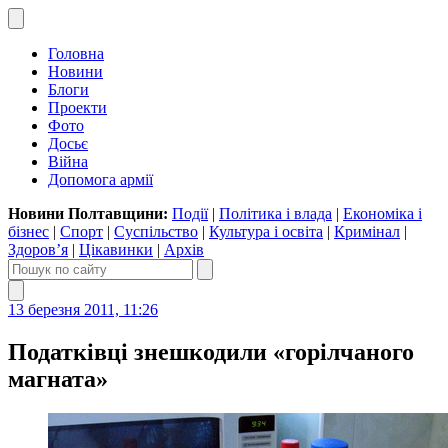
Головна
Новини
Блоги
Проекти
Фото
Досьє
Війна
Допомога армії
Новини Полтавщини:
Події
|
Політика і влада
|
Економіка і
бізнес
|
Спорт
|
Суспільство
|
Культура і освіта
|
Кримінал
|
Здоров’я
|
Цікавинки
|
Архів
13 березня 2011, 11:26
Податківці знешкодили «горілчаного
магната»