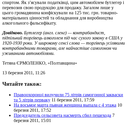
спиртом. Як з’ясували податківці, цим автомобілем бутлегер і
перевозив свою продукцію для продажу. Загалом лише у
цього громадянина конфіскували на 125 тис. грн. товарно-
матеріальних цінностей та обладнання для виробництва
алкогольного фальсифікату.
Довідково.
Бутлегер (англ. сленг) — контрабандист,
підпільний торгівець алкоголем під час сухого закону в США у
1920-1930 роки. У широкому сенсі слова — торгівець усілякими
контрабандними товарами, але найчастіше самогоном чи
уживаними автомобілями.
Тетяна ЄРМОЛЕНКО
, «Полтавщина»
13 березня 2011, 11:26
Читайте також:
Правоохоронці вилучили 75 літрів самогонної закваски
та 5 літрів перваку
11 березня 2011, 17:59
На восьмое марта пьяная женщина выпала с 4 этажа
10
березня 2011, 17:52
Председатель сельсовета насмерть сбил пешехода
7
березня 2011, 15:01