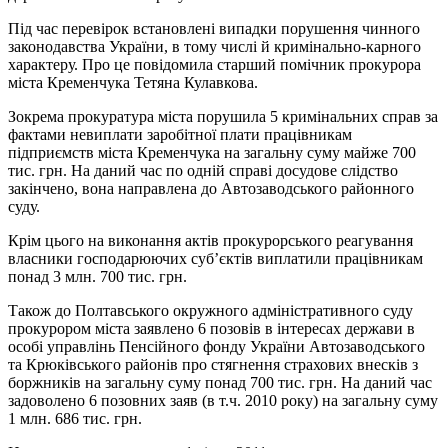
Під час перевірок встановлені випадки порушення чинного
законодавства України, в тому числі й кримінально-карного
характеру. Про це повідомила старший помічник прокурора
міста Кременчука Тетяна Кулавкова.
Зокрема прокуратура міста порушила 5 кримінальних справ за
фактами невиплати заробітної плати працівникам
підприємств міста Кременчука на загальну суму майже 700
тис. грн. На даний час по одній справі досудове слідство
закінчено, вона направлена до Автозаводського районного
суду.
Крім цього на виконання актів прокурорського реагування
власники господарюючих суб’єктів виплатили працівникам
понад 3 млн. 700 тис. грн.
Також до Полтавського окружного адміністративного суду
прокурором міста заявлено 6 позовів в інтересах держави в
особі управлінь Пенсійного фонду України Автозаводського
та Крюківського районів про стягнення страхових внесків з
боржників на загальну суму понад 700 тис. грн. На даний час
задоволено 6 позовних заяв (в т.ч. 2010 року) на загальну суму
1 млн. 686 тис. грн.