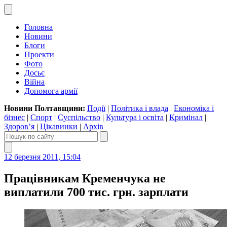
Головна
Новини
Блоги
Проекти
Фото
Досьє
Війна
Допомога армії
Новини Полтавщини:
Події
|
Політика і влада
|
Економіка і
бізнес
|
Спорт
|
Суспільство
|
Культура і освіта
|
Кримінал
|
Здоров’я
|
Цікавинки
|
Архів
12 березня 2011, 15:04
Працівникам Кременчука не
виплатили 700 тис. грн. зарплати