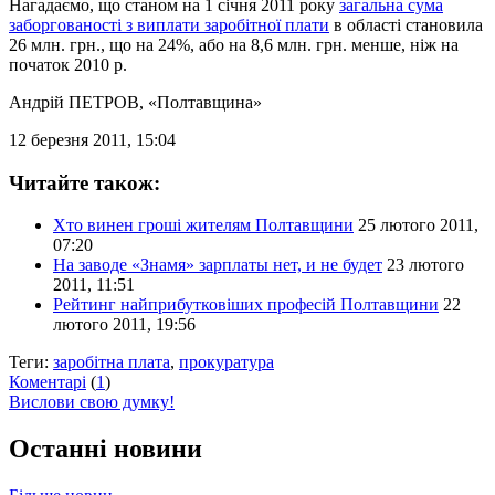
Нагадаємо, що станом на 1 січня 2011 року
загальна сума
заборгованості з виплати заробітної плати
в області становила
26 млн. грн., що на 24%, або на 8,6 млн. грн. менше, ніж на
початок 2010 р.
Андрій ПЕТРОВ
, «Полтавщина»
12 березня 2011, 15:04
Читайте також:
Хто винен гроші жителям Полтавщини
25 лютого 2011,
07:20
На заводе «Знамя» зарплаты нет, и не будет
23 лютого
2011, 11:51
Рейтинг найприбутковіших професій Полтавщини
22
лютого 2011, 19:56
Теги:
заробітна плата
,
прокуратура
Коментарі
(
1
)
Вислови свою думку!
Останні новини