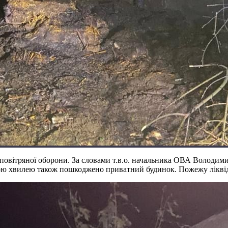
повітряної оборони. За словами т.в.о. начальника ОВА Володими
овою хвилею також пошкоджено приватний будинок. Пожежу лікв