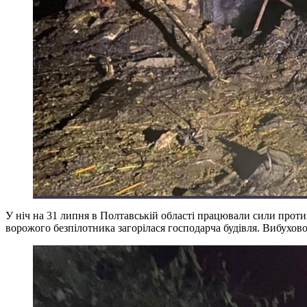
У ніч на 31 липня в Полтавській області працювали сили проти
ворожого безпілотника загорілася господарча будівля. Вибух