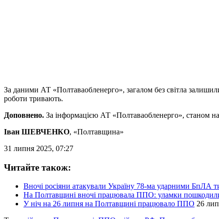
За даними АТ «Полтаваобленерго», загалом без світла залишили
роботи тривають.
Доповнено.
За інформацією АТ «Полтаваобленерго», станом на 
Іван ШЕВЧЕНКО
, «Полтавщина»
31 липня 2025, 07:27
Читайте також:
Вночі росіяни атакували Україну 78-ма ударними БпЛА ти
На Полтавщині вночі працювала ППО: уламки пошкодили
У ніч на 26 липня на Полтавщині працювало ППО
26 лип