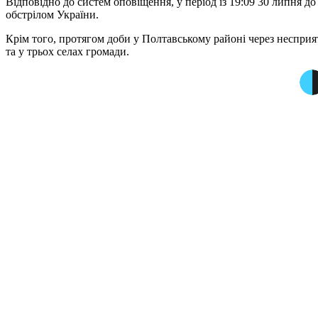
Відповідно до систем оповіщення, у період із 19:09 30 липня д
обстрілом України.
Крім того, протягом доби у Полтавському районі через несприя
та у трьох селах громади.