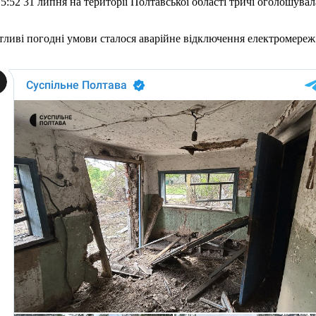
о 5:52 31 липня на території Полтавської області тричі оголошува
тливі погодні умови сталося аварійне відключення електромереж