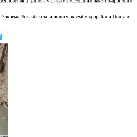
лася повітряна тривога у зв’язку з масованим ракетно-дроновим
. Зокрема, без світла залишилися окремі мікрорайони Полтави