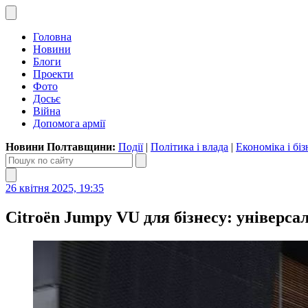
Головна
Новини
Блоги
Проекти
Фото
Досьє
Війна
Допомога армії
Новини Полтавщини:
Події
|
Політика і влада
|
Економіка і біз
26 квітня 2025, 19:35
Citroën Jumpy VU для бізнесу: універс