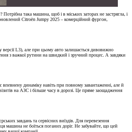
 Потрібна така машина, щоб і в міських заторах не застрягла, і
– оновлений Citroën Jumpy 2025 – комерційний фургон,
у версії L3), але при цьому авто залишається дивовижно
ення з важкої рутини на швидкий і зручний процес. А завдяки
ує впевнену динаміку навіть при повному завантаженні, але й
візитів на АЗС і більше часу в дорозі. Це пряме заощадження
єрських завдань та сервісних виїздів. Для перевезення
ця машина не боїться поганих доріг. Не забувайте, що цей
аму вашої компанії.