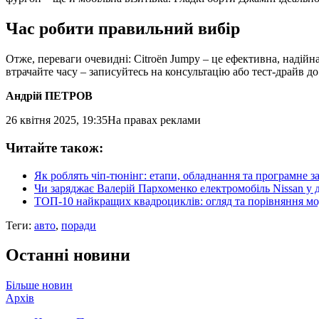
Час робити правильний вибір
Отже, переваги очевидні: Citroën Jumpy – це ефективна, надійн
втрачайте часу – записуйтесь на консультацію або тест-драйв до
Андрій ПЕТРОВ
26 квітня 2025, 19:35
На правах реклами
Читайте також:
Як роблять чіп-тюнінг: етапи, обладнання та програмне з
Чи заряджає Валерій Пархоменко електромобіль Nissan у д
ТОП-10 найкращих квадроциклів: огляд та порівняння м
Теги:
авто
,
поради
Останні новини
Більше новин
Архів