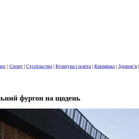
нес
|
Спорт
|
Суспільство
|
Культура і освіта
|
Кримінал
|
Здоров’я
альний фургон на щодень