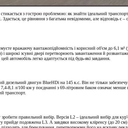
 стикається з гострою проблемою: як знайти ідеальний транспорт?
. Здається, це рівняння з багатьма невідомими, але відповідь є 
имуєте вражаючу вантажопідйомність і корисний об'єм до 6,1 м³ (
м) і широкі зсувні двері перетворюють завантаження й розвантаж
цей автомобіль легко адаптується під будь-які завдання.
ий дизельний двигун BlueHDi на 145 к.с. Він не тільки забезпеч
7,4-8,1 л/100 км у поєднанні з 69-літровим баком означає менше 
ий транспорт.
 зробити правильний вибір. Версія L2 – ідеальний вибір для кур'
гу прийде подовжена L3. А завдяки високому кліренсу (до 20 см) 
о підходять для брендування, перетворюючи його на яскраву рекл