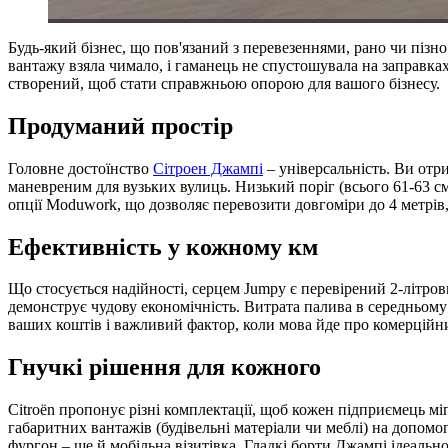
Будь-який бізнес, що пов'язаний з перевезеннями, рано чи пізно
вантажу взяла чимало, і гаманець не спустошувала на заправках
створений, щоб стати справжньою опорою для вашого бізнесу.
Продуманий простір
Головне достоїнство
Сітроен Джампі
– універсальність. Ви отр
маневреним для вузьких вулиць. Низький поріг (всього 61-63 с
опції Moduwork, що дозволяє перевозити довгоміри до 4 метрів, 
Ефективність у кожному км
Що стосується надійності, серцем Jumpy є перевірений 2-літров
демонструє чудову економічність. Витрата палива в середньому 
ваших коштів і важливий фактор, коли мова йде про комерційн
Гнучкі рішення для кожного
Citroën пропонує різні комплектації, щоб кожен підприємець міг
габаритних вантажів (будівельні матеріали чи меблі) на допомо
фургон – ще й мобільна візитівка. Гладкі борти Джампі ідеальн