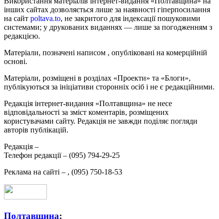
Використання матеріалів інтернет-видання «Полтавщина» на
інших сайтах дозволяється лише за наявності гіперпосилання
на сайт
poltava.to
, не закритого для індексації пошуковими
системами; у друкованих виданнях — лише за погодженням з
редакцією.
Матеріали, позначені написом
, опубліковані на комерційній
основі.
Матеріали, розміщені в розділах «Проекти» та «Блоги»,
публікуються за ініціативи сторонніх осіб і не є редакційними.
Редакція інтернет-видання «Полтавщина» не несе
відповідальності за зміст коментарів, розміщених
користувачами сайту. Редакція не завжди поділяє погляди
авторів публікацій.
Редакція –
Телефон редакції –
(095) 794-29-25
Реклама на сайті –
,
(095) 750-18-53
Полтавщина
: