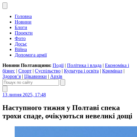
Головна
Новини
Блоги
Проекти
Фото
Досьє
Війна
Допомога армії
Новини Полтавщини:
Події
|
Політика і влада
|
Економіка і
бізнес
|
Спорт
|
Суспільство
|
Культура і освіта
|
Кримінал
|
Здоров’я
|
Цікавинки
|
Архів
13 липня 2025, 17:48
Наступного тижня у Полтаві спека
трохи спаде, очікуються невеликі дощі