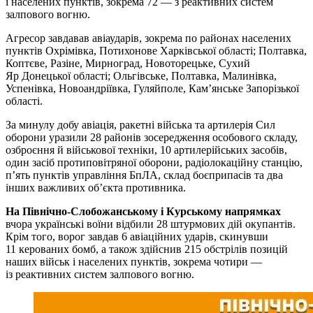
і населених пунктів, зокрема 72 — з реактивних систем
залпового вогню.
Агресор завдавав авіаударів, зокрема по районах населених
пунктів Охрімівка, Потихонове Харківської області; Полтавка,
Коптєве, Разіне, Мирноград, Новоторецьке, Сухий
Яр Донецької області; Ольгівське, Полтавка, Малинівка,
Успенівка, Новоандріївка, Гуляйполе, Кам’янське Запорізької
області.
За минулу добу авіація, ракетні війська та артилерія Сил
оборони уразили 28 районів зосередження особового складу,
озброєння й військової техніки, 10 артилерійських засобів,
один засіб протиповітряної оборони, радіолокаційну станцію,
п’ять пунктів управління БпЛА, склад боєприпасів та два
інших важливих об’єкта противника.
На Північно-Слобожанському і Курському напрямках
вчора українські воїни відбили 28 штурмових дій окупантів.
Крім того, ворог завдав 6 авіаційних ударів, скинувши
11 керованих бомб, а також здійснив 215 обстрілів позицій
наших військ і населених пунктів, зокрема чотири —
із реактивних систем залпового вогню.