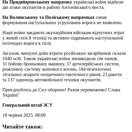
На Придніпровському напрямку
українські воїни відбили
дві атаки окупантів в районі Антонівського моста.
На Волинському та Поліському напрямках
ознак
формування наступальних угруповань ворога не виявлено.
Наші воїни завдають окупаційним військам відчутних втрат
у живій силі й техніці та активно підривають наступальний
потенціал ворога в тилу.
Загалом, минулої доби втрати російських загарбників склали
1040 осіб. Також українські воїни знешкодили сім танків,
31 бойову броньовану машину, 37 артилерійських систем,
реактивну систему залпового вогню, 184 безпілотних
літальних апарати оперативно-тактичного рівня, 23 ракети
та 137 одиниць автомобільної техніки окупантів.
Приєднуйтесь до Сил оборони! Разом переможемо! Слава
Україні!
Генеральний штаб ЗСУ
18 червня 2025, 08:06
Читайте також: