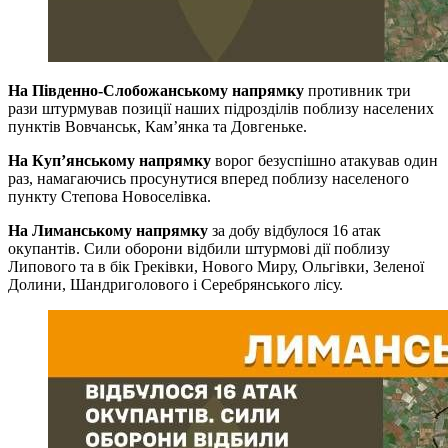
На Південно-Слобожанському напрямку
противник три
рази штурмував позиції наших підрозділів поблизу населених
пунктів Вовчанськ, Кам’янка та Довгеньке.
На Куп’янському напрямку
ворог безуспішно атакував один
раз, намагаючись просунутися вперед поблизу населеного
пункту Степова Новоселівка.
На Лиманському напрямку
за добу відбулося 16 атак
окупантів. Сили оборони відбили штурмові дії поблизу
Липового та в бік Греківки, Нового Миру, Ольгівки, Зеленої
Долини, Шандриголового і Серебрянського лісу.