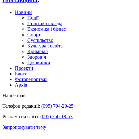
Полтавщина
:
Новини
Події
Політика і влада
Економіка і бізнес
Спорт
Суспільство
Культура і освіта
Кримінал
Здоров’я
Цікавинки
Проекти
Блоги
Фоторепортажі
Архів
Наш e-mail:
Телефон редакції:
(095) 794-29-25
Реклама на сайті:
(095) 750-18-53
Запропонувати тему