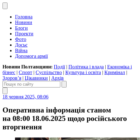
Головна
Новини
Блоги
Проекти
Фото
Досьє
Війна
Допомога армії
Новини Полтавщини:
Події
|
Політика і влада
|
Економіка і
бізнес
|
Спорт
|
Суспільство
|
Культура і освіта
|
Кримінал
|
Здоров’я
|
Цікавинки
|
Архів
18 червня 2025, 08:06
Оперативна інформація станом
на 08:00 18.06.2025 щодо російського
вторгнення