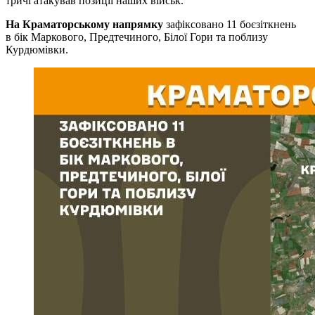
тричі атакував позиції наших військ.
На Краматорському напрямку
зафіксовано 11 боєзіткнень
в бік Маркового, Предтечиного, Білої Гори та поблизу
Курдюмівки.