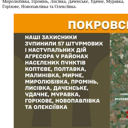
Миролюбівка, Промінь, Лисівка, Даченське, Удачне, Муравка,
Горіхове, Новопавлівка та Олексіївка.