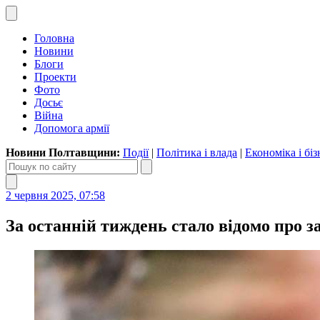
Головна
Новини
Блоги
Проекти
Фото
Досьє
Війна
Допомога армії
Новини Полтавщини:
Події
|
Політика і влада
|
Економіка і біз
2 червня 2025, 07:58
За останній тиждень стало відомо про 