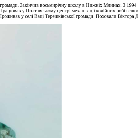
ї громади. Закінчив восьмирічну школу в Нижніх Млинах. З 1994 
рацював у Полтавському центрі механізації колійних робіт слюс
роживав у селі Ваці Терешківської громади. Поховали Віктора Д