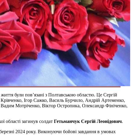
 життя були пов’язані з Полтавською областю. Це Сергій
 Крівченко, Ігор Сажко, Василь Бурчило, Андрій Артеменко,
 Вадим Мотріченко, Віктор Остропика, Олександр Фініченко,
ої області загинув солдат
Гетьманчук Сергій Леонідович
.
березні 2024 року. Виконуючи бойові завдання в умовах