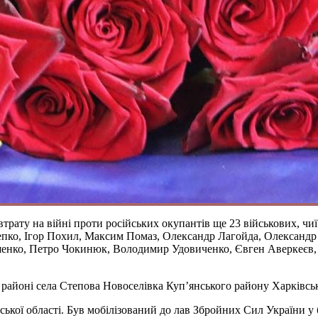
рату на війні проти російських окупантів ще 23 військових, чиї
епко, Ігор Похил, Максим Помаз, Олександр Лагойда, Олександр
шенко, Петро Чокинюк, Володимир Удовиченко, Євген Аверкеєв,
 районі села Степова Новоселівка Куп’янського району Харківськ
ької області. Був мобілізований до лав Збройних Сил України у 