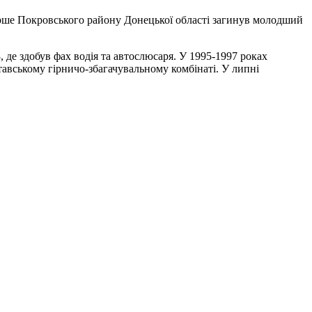
ерше Покровського району Донецької області загинув молодший
 де здобув фах водія та автослюсаря. У 1995-1997 роках
тавському гірничо-збагачувальному комбінаті. У липні