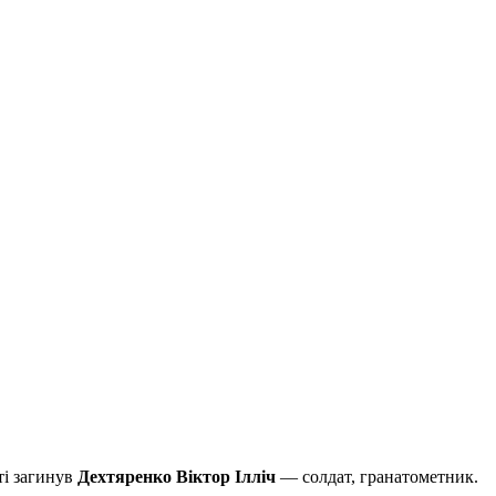
ті загинув
Дехтяренко Віктор Ілліч
— солдат, гранатометник.