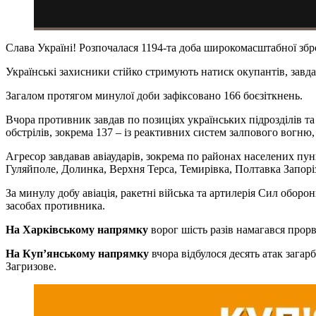
Слава Україні! Розпочалася 1194-та доба широкомасштабної збро
Українські захисники стійко стримують натиск окупантів, завд
Загалом протягом минулої доби зафіксовано 166 боєзіткнень.
Вчора противник завдав по позиціях українських підрозділів та
обстрілів, зокрема 137 – із реактивних систем залпового вогню,
Агресор завдавав авіаударів, зокрема по районах населених пун
Гуляйполе, Долинка, Верхня Терса, Темирівка, Полтавка Запоріз
За минулу добу авіація, ракетні війська та артилерія Сил обор
засобах противника.
На Харківському напрямку
ворог шість разів намагався прор
На Куп’янському напрямку
вчора відбулося десять атак зага
Загризове.