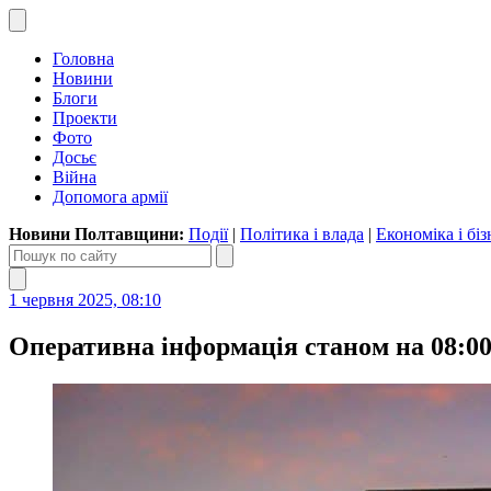
Головна
Новини
Блоги
Проекти
Фото
Досьє
Війна
Допомога армії
Новини Полтавщини:
Події
|
Політика і влада
|
Економіка і біз
1 червня 2025, 08:10
Оперативна інформація станом на 08:00