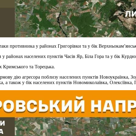
таки противника у районах Григорівки та у бік Верхньокам’янськ
 у районах населених пунктів Часів Яр, Біла Гора та у бік Курдю
ах Кримського та Торецька.
мову дію агресора поблизу населених пунктів Новоукраїнка, Зо
ка, а також у бік населених пунктів Новомиколаївка, Олексіївка,