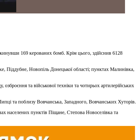
 скинувши 169 керованих бомб. Крім цього, здійснив 6128
ьке, Піддубне, Новопіль Донецької області; пунктах Малинівка,
у, озброєння та військової техніки та чотирьох артилерійських
Липці та поблизу Вовчанська, Западного, Вовчанських Хуторів.
онах населених пунктів Піщане, Степова Новоселівка та