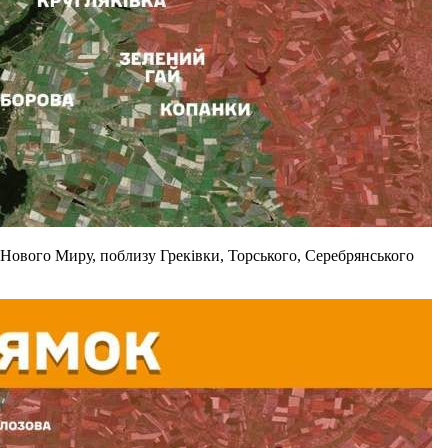
 Нового Миру, поблизу Греківки, Торського, Серебрянського