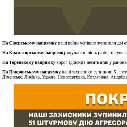
На Сіверському напрямку
наші воїни успішно зупинили дві а
На Краматорському напрямку
окупанти шість разів атакували
На Торецькому напрямку
ворог здійснив десять атак у район
На Покровському напрямку
наші захисники зупинили 51 штур
Даченське, Лисівка, Удачне, Новосергіївка, Котлярівка, Андріїв