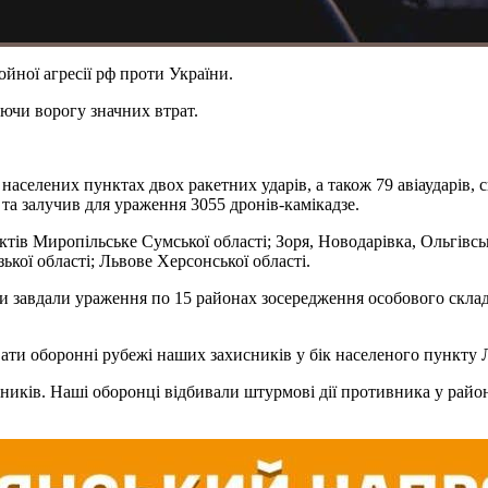
йної агресії рф проти України.
аючи ворогу значних втрат.
 населених пунктах двох ракетних ударів, а також 79 авіаударів,
 та залучив для ураження 3055 дронів-камікадзе.
ктів Миропільське Сумської області; Зоря, Новодарівка, Ольгівс
ької області; Львове Херсонської області.
они завдали ураження по 15 районах зосередження особового склад
вати оборонні рубежі наших захисників у бік населеного пункту 
рбників. Наші оборонці відбивали штурмові дії противника у рай