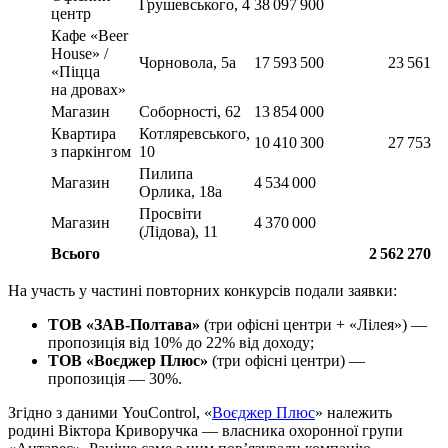
Грушевського, 4
38 097 900
центр
Кафе «Beer
House» /
Чорновола, 5а
17 593 500
23 561
«Піцца
на дровах»
Магазин
Соборності, 62
13 854 000
Квартира
Котляревського,
10 410 300
27 753
з паркінгом
10
Пилипа
Магазин
4 534 000
Орлика, 18а
Просвіти
Магазин
4 370 000
(Лідова), 11
Всього
2 562 270
На участь у частині повторних конкурсів подали заявки:
ТОВ «ЗАВ-Полтава»
(три офісні центри + «Лілея») —
пропозиція від 10% до 22% від доходу;
ТОВ «Воєджер Плюс»
(три офісні центри) —
пропозиція — 30%.
Згідно з даними YouControl, «
Воєджер Плюс
» належить
родині Віктора Криворучка — власника охоронної групи