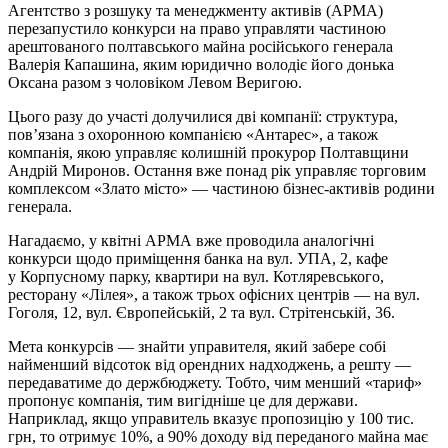
Агентство з розшуку та менеджменту активів (АРМА)
перезапустило конкурси на право управляти частиною
арештованого полтавського майна російського генерала
Валерія Капашина, яким юридично володіє його донька
Оксана разом з чоловіком Левом Веригою.
Цього разу до участі долучилися дві компанії: структура,
пов’язана з охоронною компанією «Антарес», а також
компанія, якою управляє колишній прокурор Полтавщини
Андрій Миронов. Остання вже понад рік управляє торговим
комплексом «Злато місто» — частиною бізнес-активів родини
генерала.
Нагадаємо, у квітні АРМА вже проводила аналогічні
конкурси щодо приміщення банка на вул. УПА, 2, кафе
у Корпусному парку, квартири на вул. Котляревського,
ресторану «Лілея», а також трьох офісних центрів — на вул.
Гоголя, 12, вул. Європейській, 2 та вул. Стрітенській, 36.
Мета конкурсів — знайти управителя, який забере собі
найменший відсоток від орендних надходжень, а решту —
передаватиме до держбюджету. Тобто, чим менший «тариф»
пропонує компанія, тим вигідніше це для держави.
Наприклад, якщо управитель вказує пропозицію у 100 тис.
грн, то отримує 10%, а 90% доходу від переданого майна має