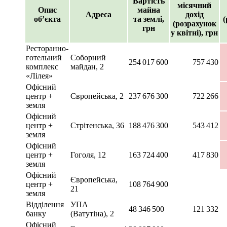
Вартість
місячний
Опис
майна
Адреса
дохід
об’єкта
та землі,
(
(розрахунок
грн
у квітні), грн
Ресторанно-
готельний
Соборний
254 017 600
757 430
комплекс
майдан, 2
«Лілея»
Офісний
центр +
Європейська, 2
237 676 300
722 266
земля
Офісний
центр +
Стрітенська, 36
188 476 300
543 412
земля
Офісний
центр +
Гоголя, 12
163 724 400
417 830
земля
Офісний
Європейська,
центр +
108 764 900
21
земля
Відділення
УПА
48 346 500
121 332
банку
(Ватутіна), 2
Офісний