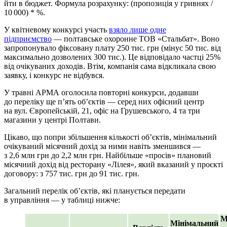
йти в бюджет. Формула розрахунку: (пропозиція у гривнях /
10 000) * %.
У квітневому конкурсі участь
взяло лише одне
підприємство
— полтавське охоронне ТОВ «Стальбат». Воно
запропонувало фіксовану плату 250 тис. грн (мінус 50 тис. від
максимально дозволених 300 тис.). Це відповідало частці 25%
від очікуваних доходів. Втім, компанія сама відкликала свою
заявку, і конкурс не відбувся.
У травні АРМА оголосила повторні конкурси, додавши
до переліку ще п’ять об’єктів — серед них офісний центр
на вул. Європейській, 21, офіс на Грушевського, 4 та три
магазини у центрі Полтави.
Цікаво, що попри збільшення кількості об’єктів, мінімальний
очікуваний місячний дохід за ними навіть зменшився —
з 2,6 млн грн до 2,2 млн грн. Найбільше «просів» плановий
місячний дохід від ресторану «Лілея», який вказаний у проєкті
договору: з 757 тис. грн до 91 тис. грн.
Загальний перелік об’єктів, які планується передати
в управління — у таблиці нижче:
М
Мінімальний