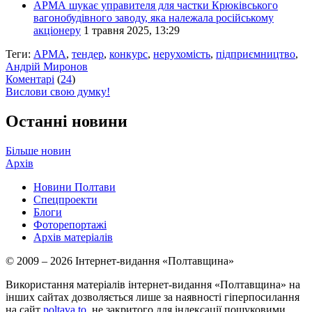
АРМА шукає управителя для частки Крюківського
вагонобудівного заводу, яка належала російському
акціонеру
1 травня 2025, 13:29
Теги:
АРМА
,
тендер
,
конкурс
,
нерухомість
,
підприємництво
,
Андрій Миронов
Коментарі
(
24
)
Вислови свою думку!
Останні новини
Більше новин
Архів
Новини Полтави
Спецпроекти
Блоги
Фоторепортажі
Архів матеріалів
© 2009 – 2026 Інтернет-видання «Полтавщина»
Використання матеріалів інтернет-видання «Полтавщина» на
інших сайтах дозволяється лише за наявності гіперпосилання
на сайт
poltava.to
, не закритого для індексації пошуковими