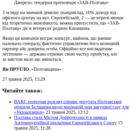
Джерело: тендерна пропозиція «ЗАВ-Полтава»
З огляду на значний демпінг (наприклад, 10% доходу від
офісного центру на вул. Європейській, 2 — це втричі менше
від теоретично можливого), можна припустити, що «ЗАВ-
Полтава» діє в інтересах родини Капашина.
Якщо ця компанія виграє конкурс, майном, що раніше
належало генералу, фактично управлятиме його колишній
партнер або довірена особа. Офіційно все виглядатиме
легітимно — держава отримає свою частку прибутку, але
за змістом мало що зміниться.
Ян ПРУГЛО
, «Полтавщина»
27 травня 2025, 15:29
Читайте також:
ВАКС розпочав розгляд справи депутата Полтавської
облради Бєлашова щодо махінацій при закупівлі газу для
«Укрзалізниці»
23 травня 2025, 12:12
Полтава стала Містом Доброчесності в рамках
Антикорупційної ініціативи Європейського Союзу
15
травня 2025, 11:28