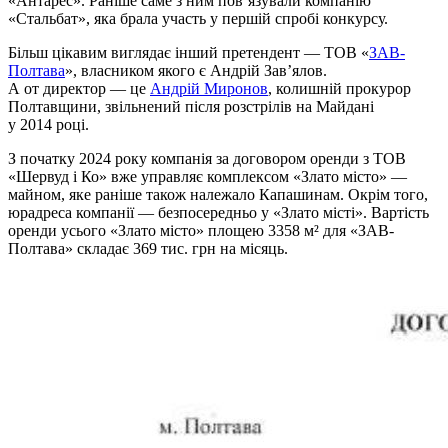
«Антарес». Раніше саме з ним пов’язували компанію
«Стальбат», яка брала участь у першій спробі конкурсу.
Більш цікавим виглядає інший претендент — ТОВ «
ЗАВ-
Полтава
», власником якого є Андрій Зав’ялов.
А от директор — це
Андрій Миронов
, колишній прокурор
Полтавщини, звільнений після розстрілів на Майдані
у 2014 році.
З початку 2024 року компанія за договором оренди з ТОВ
«Шервуд і Ко» вже управляє комплексом «Злато місто» —
майном, яке раніше також належало Капашинам. Окрім того,
юрадреса компанії — безпосередньо у «Злато місті». Вартість
оренди усього «Злато місто» площею 3358 м² для «ЗАВ-
Полтава» складає 369 тис. грн на місяць.