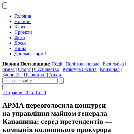
Головна
Новини
Блоги
Проекти
Фото
Досьє
Війна
Допомога армії
Новини Полтавщини:
Події
|
Політика і влада
|
Економіка і
бізнес
|
Спорт
|
Суспільство
|
Культура і освіта
|
Кримінал
|
Здоров’я
|
Цікавинки
|
Архів
27 травня 2025, 15:29
АРМА переоголосила конкурси
на управління майном генерала
Капашина: серед претендентів —
компанія колишнього прокурора