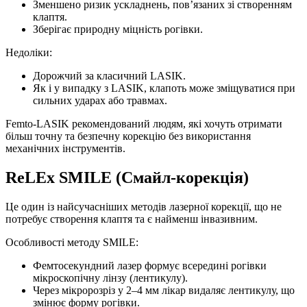
Зменшено ризик ускладнень, пов’язаних зі створенням
клаптя.
Зберігає природну міцність рогівки.
Недоліки:
Дорожчий за класичний LASIK.
Як і у випадку з LASIK, клапоть може зміщуватися при
сильних ударах або травмах.
Femto-LASIK рекомендований людям, які хочуть отримати
більш точну та безпечну корекцію без використання
механічних інструментів.
ReLEx SMILE (Смайл-корекція)
Це один із найсучасніших методів лазерної корекції, що не
потребує створення клаптя та є найменш інвазивним.
Особливості методу SMILE:
Фемтосекундний лазер формує всередині рогівки
мікроскопічну лінзу (лентикулу).
Через мікророзріз у 2–4 мм лікар видаляє лентикулу, що
змінює форму рогівки.