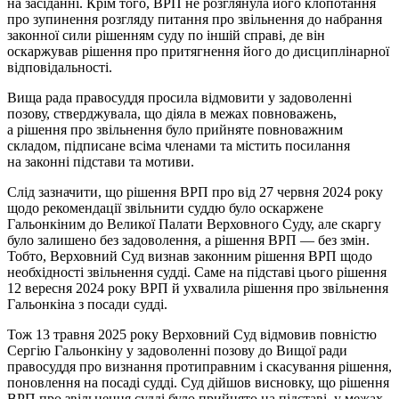
на засіданні. Крім того, ВРП не розглянула його клопотання
про зупинення розгляду питання про звільнення до набрання
законної сили рішенням суду по іншій справі, де він
оскаржував рішення про притягнення його до дисциплінарної
відповідальності.
Вища рада правосуддя просила відмовити у задоволенні
позову, стверджувала, що діяла в межах повноважень,
а рішення про звільнення було прийняте повноважним
складом, підписане всіма членами та містить посилання
на законні підстави та мотиви.
Слід зазначити, що рішення ВРП про від 27 червня 2024 року
щодо рекомендації звільнити суддю було оскаржене
Гальонкіним до Великої Палати Верховного Суду, але скаргу
було залишено без задоволення, а рішення ВРП — без змін.
Тобто, Верховний Суд визнав законним рішення ВРП щодо
необхідності звільнення судді. Саме на підставі цього рішення
12 вересня 2024 року ВРП й ухвалила рішення про звільнення
Гальонкіна з посади судді.
Тож 13 травня 2025 року Верховний Суд відмовив повністю
Сергію Гальонкіну у задоволенні позову до Вищої ради
правосуддя про визнання протиправним і скасування рішення,
поновлення на посаді судді. Суд дійшов висновку, що рішення
ВРП про звільнення судді було прийнято на підставі, у межах