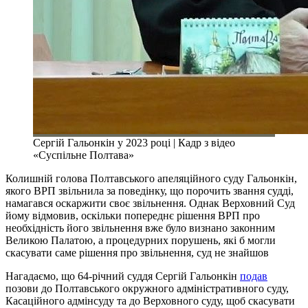
Сергій Гальонкін у 2023 році | Кадр з відео
«Суспільне Полтава»
Колишній голова Полтавського апеляційного суду Гальонкін,
якого ВРП звільнила за поведінку, що порочить звання судді,
намагався оскаржити своє звільнення. Однак Верховний Суд
йому відмовив, оскільки попереднє рішення ВРП про
необхідність його звільнення вже було визнано законним
Великою Палатою, а процедурних порушень, які б могли
скасувати саме рішення про звільнення, суд не знайшов
Нагадаємо, що 64-річний суддя Сергій Гальонкін
подав
позови до Полтавського окружного адміністративного суду,
Касаційного адмінсуду та до Верховного суду, щоб скасувати