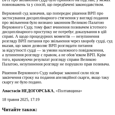
повноважень та у спосіб, що передбачені законодавством.
Верховний суд зазначив, що попереднє рішення ВРП про
застосування дисциплінарного стягнення у вигляді подання
про звільнення було визнано законним Великою Палатою
Верховного Суду, тому факт вчинення позивачем істотного
дисциплінарного проступку не потребує доказування в цій
справі. А щодо процедурних моментів — незупинення
розгляду ВРП питання про звільнення через хворобу судді, суд
вказав, що закон дозволяє ВРП розглядати питання
за відсутності судді — за умови належного повідомлення,
а зупинення розгляду є правом, а не обов’язком ВРП. Крім
того, враховуючи результат розгляду справи Великою
Палатою, незупинення розгляду не порушило прав позивача.
Рішення Верховного Суду набирає законної сили після
закінчення строку на подання апеляційної скарги, якщо таку
скаргу не було подано.
Анастасія НЕДОГОРСЬКА
, «Полтавщина»
18 травня 2025, 17:19
Читайте також: