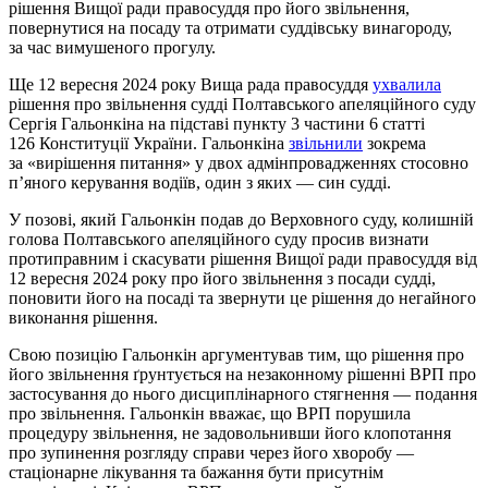
рішення Вищої ради правосуддя про його звільнення,
повернутися на посаду та отримати суддівську винагороду,
за час вимушеного прогулу.
Ще 12 вересня 2024 року Вища рада правосуддя
ухвалила
рішення про звільнення судді Полтавського апеляційного суду
Сергія Гальонкіна на підставі пункту 3 частини 6 статті
126 Конституції України. Гальонкіна
звільнили
зокрема
за «вирішення питання» у двох адмінпровадженнях стосовно
п’яного керування водіїв, один з яких — син судді.
У позові, який Гальонкін подав до Верховного суду, колишній
голова Полтавського апеляційного суду просив визнати
протиправним і скасувати рішення Вищої ради правосуддя від
12 вересня 2024 року про його звільнення з посади судді,
поновити його на посаді та звернути це рішення до негайного
виконання рішення.
Свою позицію Гальонкін аргументував тим, що рішення про
його звільнення ґрунтується на незаконному рішенні ВРП про
застосування до нього дисциплінарного стягнення — подання
про звільнення. Гальонкін вважає, що ВРП порушила
процедуру звільнення, не задовольнивши його клопотання
про зупинення розгляду справи через його хворобу —
стаціонарне лікування та бажання бути присутнім