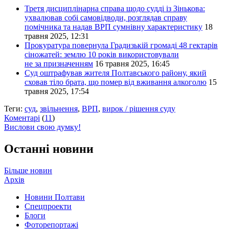
Третя дисциплінарна справа щодо судді із Зінькова:
ухвалював собі самовідводи, розглядав справу
помічника та надав ВРП сумнівну характеристику
18
травня 2025, 12:31
Прокуратура повернула Градизькій громаді 48 гектарів
сіножатей: землю 10 років використовували
не за призначенням
16 травня 2025, 16:45
Суд оштрафував жителя Полтавського району, який
сховав тіло брата, що помер від вживання алкоголю
15
травня 2025, 17:54
Теги:
суд
,
звільнення
,
ВРП
,
вирок / рішення суду
Коментарі
(
11
)
Вислови свою думку!
Останні новини
Більше новин
Архів
Новини Полтави
Спецпроекти
Блоги
Фоторепортажі