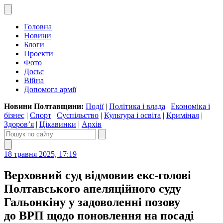
Головна
Новини
Блоги
Проекти
Фото
Досьє
Війна
Допомога армії
Новини Полтавщини:
Події
|
Політика і влада
|
Економіка і
бізнес
|
Спорт
|
Суспільство
|
Культура і освіта
|
Кримінал
|
Здоров’я
|
Цікавинки
|
Архів
18 травня 2025, 17:19
Верховний суд відмовив екс-голові
Полтавського апеляційного суду
Гальонкіну у задоволенні позову
до ВРП щодо поновлення на посаді