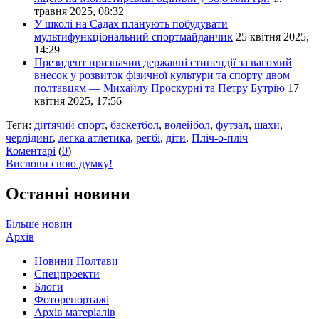
травня 2025, 08:32
У школі на Садах планують побудувати
мультифункціональний спортмайданчик
25 квітня 2025,
14:29
Президент призначив державні стипендії за вагомий
внесок у розвиток фізичної культури та спорту двом
полтавцям — Михайлу Проскурні та Петру Бутрію
17
квітня 2025, 17:56
Теги:
дитячий спорт
,
баскетбол
,
волейбол
,
футзал
,
шахи
,
черлідинг
,
легка атлетика
,
регбі
,
діти
,
Пліч-о-пліч
Коментарі
(
0
)
Вислови свою думку!
Останні новини
Більше новин
Архів
Новини Полтави
Спецпроекти
Блоги
Фоторепортажі
Архів матеріалів