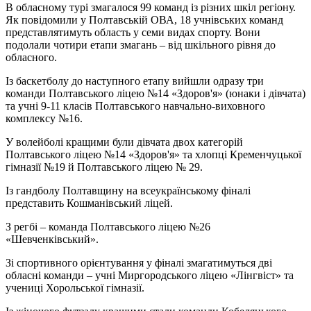
В обласному турі змагалося 99 команд із різних шкіл регіону.
Як повідомили у Полтавській ОВА, 18 учнівських команд
представлятимуть область у семи видах спорту. Вони
подолали чотири етапи змагань – від шкільного рівня до
обласного.
Із баскетболу до наступного етапу вийшли одразу три
команди Полтавського ліцею №14 «Здоров'я» (юнаки і дівчата)
та учні 9-11 класів Полтавського навчально-виховного
комплексу №16.
У волейболі кращими були дівчата двох категорій
Полтавського ліцею №14 «Здоров'я» та хлопці Кременчуцької
гімназії №19 й Полтавського ліцею № 29.
Із гандболу Полтавщину на всеукраїнському фіналі
представить Кошманівський ліцей.
З регбі – команда Полтавського ліцею №26
«Шевченківський».
Зі спортивного орієнтування у фіналі змагатимуться дві
обласні команди – учні Миргородського ліцею «Лінгвіст» та
учениці Хорольської гімназії.