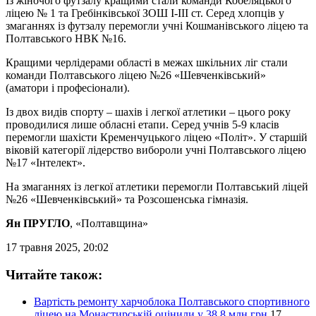
Із жіночого футзалу кращими стали команди Кобеляцького
ліцею № 1 та Гребінківської ЗОШ І-ІІІ ст. Серед хлопців у
змаганнях із футзалу перемогли учні Кошманівського ліцею та
Полтавського НВК №16.
Кращими черлідерами області в межах шкільних ліг стали
команди Полтавського ліцею №26 «Шевченківський»
(аматори і професіонали).
Із двох видів спорту – шахів і легкої атлетики – цього року
проводилися лише обласні етапи. Серед учнів 5-9 класів
перемогли шахісти Кременчуцького ліцею «Політ». У старшій
віковій категорії лідерство вибороли учні Полтавського ліцею
№17 «Інтелект».
На змаганнях із легкої атлетики перемогли Полтавський ліцей
№26 «Шевченківський» та Розсошенська гімназія.
Ян ПРУГЛО
, «Полтавщина»
17 травня 2025, 20:02
Читайте також:
Вартість ремонту харчоблока Полтавського спортивного
ліцею на Монастирській оцінили у 38,8 млн грн
17