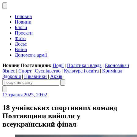
Головна
Новини
Блоги
Проекти
Фото
Досьє
Війна
Допомога армії
Новини Полтавщини:
Події
|
Політика і влада
|
Економіка і
бізнес
|
Спорт
|
Суспільство
|
Культура і освіта
|
Кримінал
|
Здоров’я
|
Цікавинки
|
Архів
17 травня 2025, 20:02
18 учнівських спортивних команд
Полтавщини вийшли у
всеукраїнський фінал