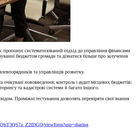
рс пропонує систематизований підхід до управління фінансами
еруванні бюджетом громади та дізнатися більше про залучення
млевпорядників та управлінців розвитку.
а очікувані нововведення; контроль і аудит місцевих бюджетів;
торингу та кадастрові системи й багато іншого.
освідом. Проміжні тестування дозволять перевіряти свої знання
RyQlsT3QS7a_Z2fDGQ/viewform?usp=sharing