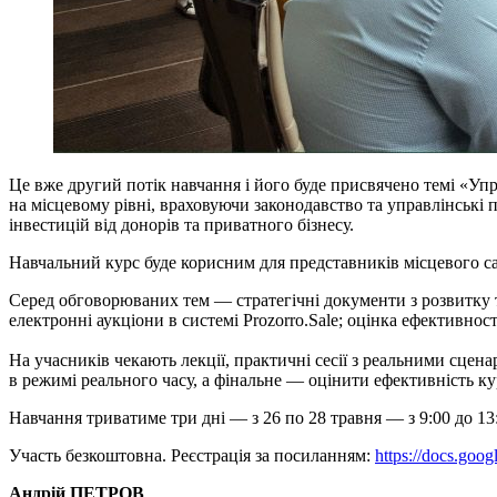
Це вже другий потік навчання і його буде присвячено темі «Упр
на місцевому рівні, враховуючи законодавство та управлінські
інвестицій від донорів та приватного бізнесу.
Навчальний курс буде корисним для представників місцевого са
Серед обговорюваних тем — стратегічні документи з розвитку т
електронні аукціони в системі Prozorro.Sale; оцінка ефективно
На учасників чекають лекції, практичні сесії з реальними сцена
в режимі реального часу, а фінальне — оцінити ефективність кур
Навчання триватиме три дні — з 26 по 28 травня — з 9:00 до 13
Участь безкоштовна. Реєстрація за посиланням:
https://docs.g
Андрій ПЕТРОВ