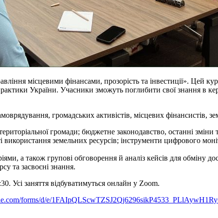
авління місцевими фінансами, прозорість та інвестиції». Цей ку
 практики України. Учасники зможуть поглибити свої знання в к
моврядування, громадських активістів, місцевих фінансистів, зе
ериторіальної громади; бюджетне законодавство, останні зміни т
сті використання земельних ресурсів; інструменти цифрового моні
ріями, а також групові обговорення й аналіз кейсів для обміну д
су та засвоєні знання.
:30. Усі заняття відбуватимуться онлайн у Zoom.
oogle.com/forms/d/e/1FAIpQLScwTZSJ2Qj6296sikP4533_PLlAywH1