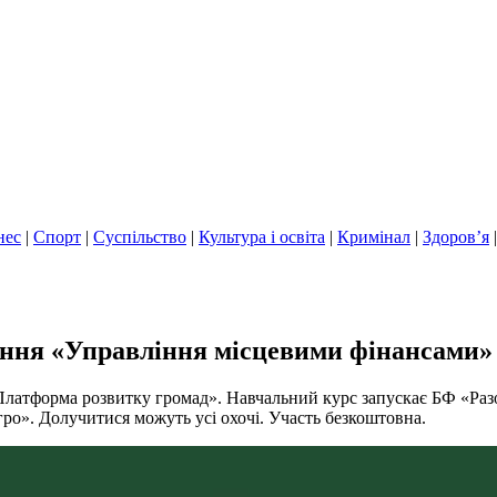
нес
|
Спорт
|
Суспільство
|
Культура і освіта
|
Кримінал
|
Здоров’я
чання «Управління місцевими фінансами»
атформа розвитку громад». Навчальний курс запускає БФ «Разо
гро». Долучитися можуть усі охочі. Участь безкоштовна.