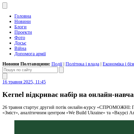
Головна
Новини
Блоги
Проекти
Фото
Досьє
Війна
Допомога армії
Новини Полтавщини:
Події
|
Політика і влада
|
Економіка і біз
16 травня 2025, 11:45
Kernel відкриває набір на онлайн-нав
26 травня стартує другий потік онлайн-курсу «СПРОМОЖНІ: Пл
«Зміст», аналітичним центром «We Build Ukraine» та «Вкурсі А