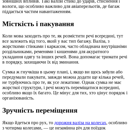
зовнішніх впливів. Такі валізи стійкі до ударів, стиснення і
вологи, що особливо важливо для авіаперельотів, де багаж
піддається частим навантаженням.
Місткість і пакування
Коли мова заходить про те, як розмістити речі всередині, тут
все залежить від того, який у вас тип багажу. Валіза, з
жорсткими стінками і каркасом, часто обладнана внутрішніми
роздільниками, ременями і кишенями для акуратного
укладання одягу та інших речей. Вона допомагає тримати речі
в порядку, захищаючи їх від зминання.
Сумка ж гнучкіша в цьому плані, і, якщо ви щось забули або
передумали пакувати, завжди можна додати ще кілька речей,
не турбуючись про те, як усе лежатиме. Однак сумка не має
жорсткої структури, і речі можуть переміщатися всередині,
особливо якщо їх багато. Це мінус для тих, хто цінує порядок і
організованість.
Зручність переміщення
Якщо йдеться про рух, то
дорожня валіза на колесах
, особливо
з чотирма колесами, — це незамінна річ для поїздок