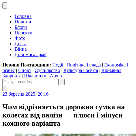
Головна
Новини
Блоги
Проекти
Фото
Досьє
Війна
Допомога армії
Новини Полтавщини:
Події
|
Політика і влада
|
Економіка і
бізнес
|
Спорт
|
Суспільство
|
Культура і освіта
|
Кримінал
|
Здоров’я
|
Цікавинки
|
Архів
23 березня 2025, 20:16
Чим відрізняється дорожня сумка на
колесах від валізи — плюси і мінуси
кожного варіанта