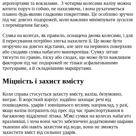
аеропортами та вокзалами. З чотирма колесами валізу можна
котити поруч із собою, не нахиляючи, і вона рухатиметься
плавно будь-якими гладкими покриттями. Це особливо зручно
під час довгих подорожей, коли важливо мінімізувати зусилля
з переміщення багажу.
Сумка на колесах, як правило, оснащена двома колесами, і для
її пересування потрібно злегка нахилити її. Це може бути
незручно на довгих відстанях, але зате на нерівних поверхнях
або сходами сумка набагато маневреніша. Сумку легше
тягнути по гравію, піску або сходах, що може бути важливим
фактором під час подорожей не тільки асфальтованими
тротуарами, а й складнішими маршрутами.
Міцність і захист вмісту
Коли справа стосується захисту вмісту, валіза, безумовно,
виграє. Її жорсткий корпус надійно захищає речі від
пошкоджень, ударів і зовнішнього впливу, наприклад, у разі,
якщо валіза потрапить під прес під час транспортування в
багажному відділенні літака. М'які сумки на колесах набагато
вразливіші, і хоча вони часто забезпечені додатковими шарами
тканини або навіть захистом від води, вони не зможуть
захистити вміст від сильних ударів.