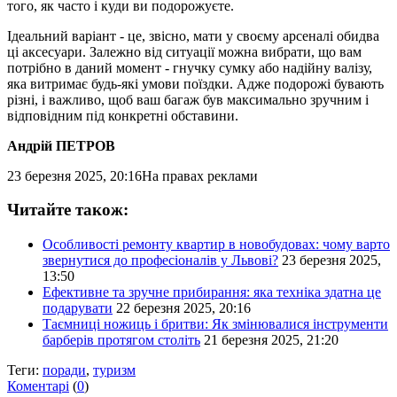
того, як часто і куди ви подорожуєте.
Ідеальний варіант - це, звісно, мати у своєму арсеналі обидва
ці аксесуари. Залежно від ситуації можна вибрати, що вам
потрібно в даний момент - гнучку сумку або надійну валізу,
яка витримає будь-які умови поїздки. Адже подорожі бувають
різні, і важливо, щоб ваш багаж був максимально зручним і
відповідним під конкретні обставини.
Андрій ПЕТРОВ
23 березня 2025, 20:16
На правах реклами
Читайте також:
Особливості ремонту квартир в новобудовах: чому варто
звернутися до професіоналів у Львові?
23 березня 2025,
13:50
Ефективне та зручне прибирання: яка техніка здатна це
подарувати
22 березня 2025, 20:16
Таємниці ножиць і бритви: Як змінювалися інструменти
барберів протягом століть
21 березня 2025, 21:20
Теги:
поради
,
туризм
Коментарі
(
0
)