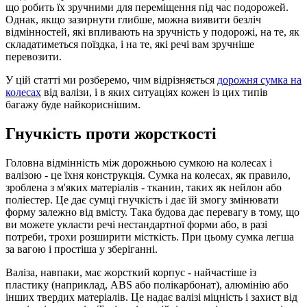
що робить їх зручними для переміщення під час подорожей.
Однак, якщо зазирнути глибше, можна виявити безліч
відмінностей, які впливають на зручність у подорожі, на те, як
складатиметься поїздка, і на те, які речі вам зручніше
перевозити.
У цій статті ми розберемо, чим відрізняється
дорожня сумка на
колесах
від валізи, і в яких ситуаціях кожен із цих типів
багажу буде найкориснішим.
Гнучкість проти жорсткості
Головна відмінність між дорожньою сумкою на колесах і
валізою - це їхня конструкція. Сумка на колесах, як правило,
зроблена з м'яких матеріалів - тканин, таких як нейлон або
поліестер. Це дає сумці гнучкість і дає їй змогу змінювати
форму залежно від вмісту. Така будова дає перевагу в тому, що
ви можете укласти речі нестандартної форми або, в разі
потреби, трохи розширити місткість. При цьому сумка легша
за вагою і простіша у зберіганні.
Валіза, навпаки, має жорсткий корпус - найчастіше із
пластику (наприклад, ABS або полікарбонат), алюмінію або
інших твердих матеріалів. Це надає валізі міцність і захист від