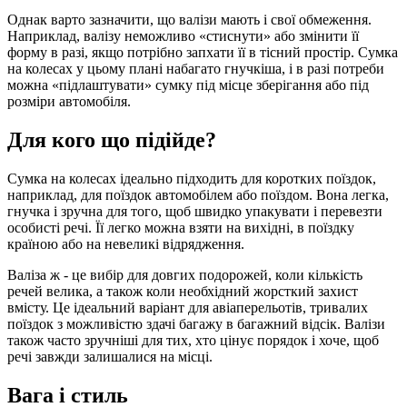
Однак варто зазначити, що валізи мають і свої обмеження.
Наприклад, валізу неможливо «стиснути» або змінити її
форму в разі, якщо потрібно запхати її в тісний простір. Сумка
на колесах у цьому плані набагато гнучкіша, і в разі потреби
можна «підлаштувати» сумку під місце зберігання або під
розміри автомобіля.
Для кого що підійде?
Сумка на колесах ідеально підходить для коротких поїздок,
наприклад, для поїздок автомобілем або поїздом. Вона легка,
гнучка і зручна для того, щоб швидко упакувати і перевезти
особисті речі. Її легко можна взяти на вихідні, в поїздку
країною або на невеликі відрядження.
Валіза ж - це вибір для довгих подорожей, коли кількість
речей велика, а також коли необхідний жорсткий захист
вмісту. Це ідеальний варіант для авіаперельотів, тривалих
поїздок з можливістю здачі багажу в багажний відсік. Валізи
також часто зручніші для тих, хто цінує порядок і хоче, щоб
речі завжди залишалися на місці.
Вага і стиль