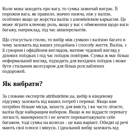
Коли мова заходить про вагу, то сумка зазвичай виграє. Її
порожня вага, як правило, значно нижча, ніж у валізи,
особливо якщо це жорстка валіза з алюмінієвим каркасом. Це
може зіграти ключову роль, якщо у вас є обмеження щодо ваги
багажу, наприклад, під час авіаперельотів.
Що стосується стилю, то вибір між сумкою і валізою багато в
чому залежить від ваших уподобань і способу життя. Валіза, з
її суворим і офіційним виглядом, матиме чудовий вигляд у
ділових поїздках і під час поїздок повітрям. Сумка ж має більш
неформальний вигляд, підходить для вихідних поїздок і може
бути стильним аксесуаром для більш розслаблених
подорожей.
Як вибрати?
За словами експертів attributetime.ua, вибір в кінцевому
підсумку залежить від ваших потреб і переваг. Якщо вам
потрібно більше місця, захисту для вмісту, і ви часто літаєте,
валіза буде найкращим вибором. Якщо ж ви віддаєте перевагу
легкості, маневреності і не хочете перевантажувати себе
багажем, тоді сумка на колесах - це ваш варіант. Обидві ці речі
мають свої плюси і мінуси, і ідеальний вибір залежить від