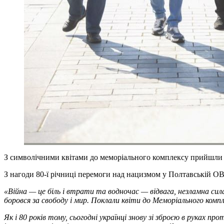
З символічними квітами до меморіального комплексу прийшли к
З нагоди 80-ї річниці перемоги над нацизмом у Полтавській О
«Війна — це біль і втрати та водночас — відвага, незламна сила
боровся за свободу і мир. Поклали квіти до Меморіального комп
Як і 80 років тому, сьогодні українці знову зі зброєю в руках