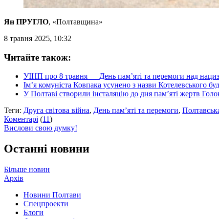
Ян ПРУГЛО
, «Полтавщина»
8 травня 2025, 10:32
Читайте також:
УІНП про 8 травня — День пам’яті та перемоги над нациз
Ім’я комуніста Ковпака усунено з назви Котелевського бу
У Полтаві створили інсталяцію до дня пам’яті жертв Голо
Теги:
Друга світова війна
,
День пам’яті та перемоги
,
Полтавськ
Коментарі
(
11
)
Вислови свою думку!
Останні новини
Більше новин
Архів
Новини Полтави
Спецпроекти
Блоги