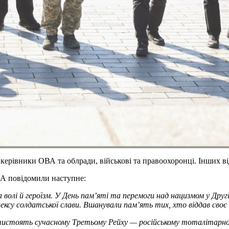
ерівники ОВА та облради, військові та правоохоронці. Інших ві
ВА повідомили наступне:
 волі й героїзм. У День пам’яті та перемоги над нацизмом у Другі
лексу солдатської слави. Вшанували пам’ять тих, хто віддав сво
 протистоять сучасному Третьому Рейху — російському тоталітарн