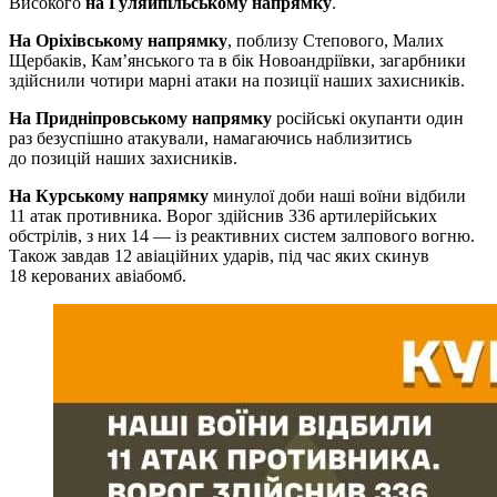
Високого
на Гуляйпільському напрямку
.
На Оріхівському напрямку
, поблизу Степового, Малих
Щербаків, Кам’янського та в бік Новоандріївки, загарбники
здійснили чотири марні атаки на позиції наших захисників.
На Придніпровському напрямку
російські окупанти один
раз безуспішно атакували, намагаючись наблизитись
до позицій наших захисників.
На Курському напрямку
минулої доби наші воїни відбили
11 атак противника. Ворог здійснив 336 артилерійських
обстрілів, з них 14 — із реактивних систем залпового вогню.
Також завдав 12 авіаційних ударів, під час яких скинув
18 керованих авіабомб.