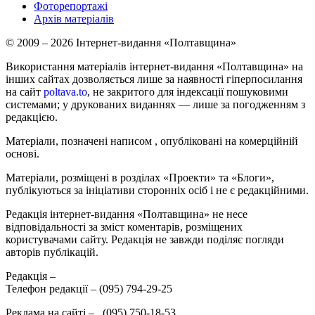
Фоторепортажі
Архів матеріалів
© 2009 – 2026 Інтернет-видання «Полтавщина»
Використання матеріалів інтернет-видання «Полтавщина» на
інших сайтах дозволяється лише за наявності гіперпосилання
на сайт
poltava.to
, не закритого для індексації пошуковими
системами; у друкованих виданнях — лише за погодженням з
редакцією.
Матеріали, позначені написом
, опубліковані на комерційній
основі.
Матеріали, розміщені в розділах «Проекти» та «Блоги»,
публікуються за ініціативи сторонніх осіб і не є редакційними.
Редакція інтернет-видання «Полтавщина» не несе
відповідальності за зміст коментарів, розміщених
користувачами сайту. Редакція не завжди поділяє погляди
авторів публікацій.
Редакція –
Телефон редакції –
(095) 794-29-25
Реклама на сайті –
,
(095) 750-18-53