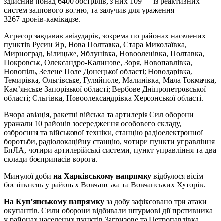
здійснив понад 6400 обстрілів, з них 109 — із реактивних
систем залпового вогню, та залучив для ураження
3267 дронів-камікадзе.
Агресор завдавав авіаударів, зокрема по районах населених
пунктів Русин Яр, Нова Полтавка, Стара Миколаївка,
Мирноград, Білицьке, Яблунівка, Новооленівка, Полтавка,
Покровськ, Олександро-Калинове, Зоря, Новопавлівка,
Новопіль, Зелене Поле Донецької області; Новодарівка,
Темирівка, Ольгівське, Гуляйполе, Малинівка, Мала Токмачка,
Кам’янське Запорізької області; Вербове Дніпропетровської
області; Ольгівка, Новоолександрівка Херсонської області.
Вчора авіація, ракетні війська та артилерія Сил оборони
уражали 10 районів зосередження особового складу,
озброєння та військової техніки, станцію радіоелектронної
боротьби, радіолокаційну станцію, чотири пункти управління
БпЛА, чотири артилерійські системи, пункт управління та два
склади боєприпасів ворога.
Минулої доби
на Харківському напрямку
відбулося вісім
боєзіткнень у районах Вовчанська та Вовчанських Хуторів.
На Куп’янському напрямку
за добу зафіксовано три атаки
окупантів. Сили оборони відбивали штурмові дії противника
у районах населених пунктів Загризове та Петропавлівка.