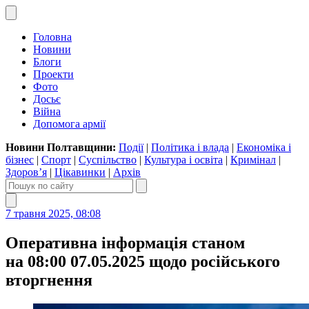
Головна
Новини
Блоги
Проекти
Фото
Досьє
Війна
Допомога армії
Новини Полтавщини:
Події
|
Політика і влада
|
Економіка і
бізнес
|
Спорт
|
Суспільство
|
Культура і освіта
|
Кримінал
|
Здоров’я
|
Цікавинки
|
Архів
7 травня 2025, 08:08
Оперативна інформація станом
на 08:00 07.05.2025 щодо російського
вторгнення