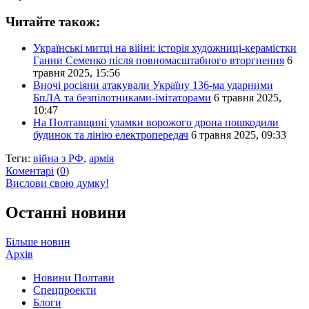
Читайте також:
Українські митці на війні: історія художниці-керамістки
Ганни Семенко після повномасштабного вторгнення
6
травня 2025, 15:56
Вночі росіяни атакували Україну 136-ма ударними
БпЛА та безпілотниками-імітаторами
6 травня 2025,
10:47
На Полтавщині уламки ворожого дрона пошкодили
будинок та лінію електропередач
6 травня 2025, 09:33
Теги:
війна з РФ
,
армія
Коментарі
(
0
)
Вислови свою думку!
Останні новини
Більше новин
Архів
Новини Полтави
Спецпроекти
Блоги