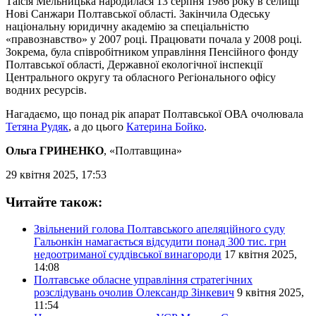
Таїсія Мельницька народилася 13 серпня 1986 року в селищі
Нові Санжари Полтавської області. Закінчила Одеську
національну юридичну академію за спеціальністю
«правознавство» у 2007 році. Працювати почала у 2008 році.
Зокрема, була співробітником управління Пенсійного фонду
Полтавської області, Державної екологічної інспекції
Центрального округу та обласного Регіонального офісу
водних ресурсів.
Нагадаємо, що понад рік апарат Полтавської ОВА очолювала
Тетяна Рудяк
, а до цього
Катерина Бойко
.
Ольга ГРИНЕНКО
, «Полтавщина»
29 квітня 2025, 17:53
Читайте також:
Звільнений голова Полтавського апеляційного суду
Гальонкін намагається відсудити понад 300 тис. грн
недоотриманої суддівської винагороди
17 квітня 2025,
14:08
Полтавське обласне управління стратегічних
розслідувань очолив Олександр Зінкевич
9 квітня 2025,
11:54