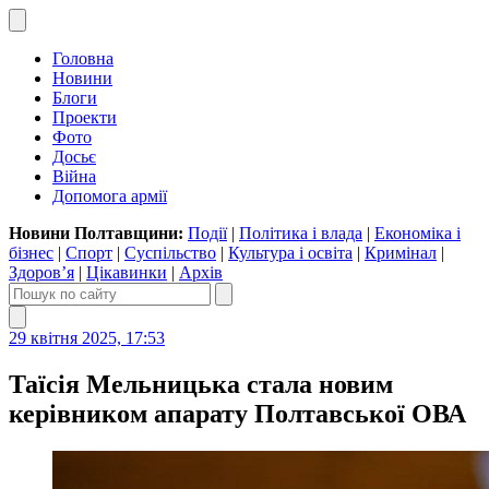
Головна
Новини
Блоги
Проекти
Фото
Досьє
Війна
Допомога армії
Новини Полтавщини:
Події
|
Політика і влада
|
Економіка і
бізнес
|
Спорт
|
Суспільство
|
Культура і освіта
|
Кримінал
|
Здоров’я
|
Цікавинки
|
Архів
29 квітня 2025, 17:53
Таїсія Мельницька стала новим
керівником апарату Полтавської ОВА