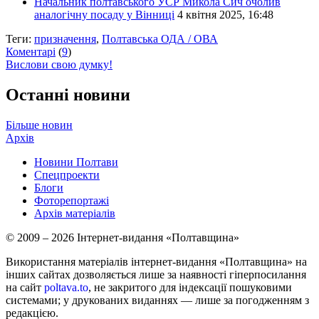
Начальник полтавського УСР Микола Сич очолив
аналогічну посаду у Вінниці
4 квітня 2025, 16:48
Теги:
призначення
,
Полтавська ОДА / ОВА
Коментарі
(
9
)
Вислови свою думку!
Останні новини
Більше новин
Архів
Новини Полтави
Спецпроекти
Блоги
Фоторепортажі
Архів матеріалів
© 2009 – 2026 Інтернет-видання «Полтавщина»
Використання матеріалів інтернет-видання «Полтавщина» на
інших сайтах дозволяється лише за наявності гіперпосилання
на сайт
poltava.to
, не закритого для індексації пошуковими
системами; у друкованих виданнях — лише за погодженням з
редакцією.