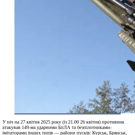
У ніч на 27 квітня 2025 року (із 21.00 26 квітня) противник
атакував 149-ма ударними БпЛА та безпілотниками-
імітаторами інших типів — райони пусків: Курськ, Брянськ,