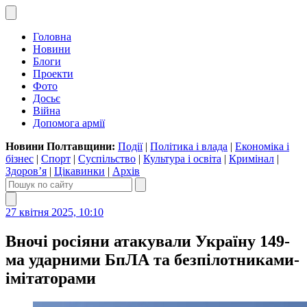
Головна
Новини
Блоги
Проекти
Фото
Досьє
Війна
Допомога армії
Новини Полтавщини:
Події
|
Політика і влада
|
Економіка і
бізнес
|
Спорт
|
Суспільство
|
Культура і освіта
|
Кримінал
|
Здоров’я
|
Цікавинки
|
Архів
27 квітня 2025, 10:10
Вночі росіяни атакували Україну 149-
ма ударними БпЛА та безпілотниками-
імітаторами