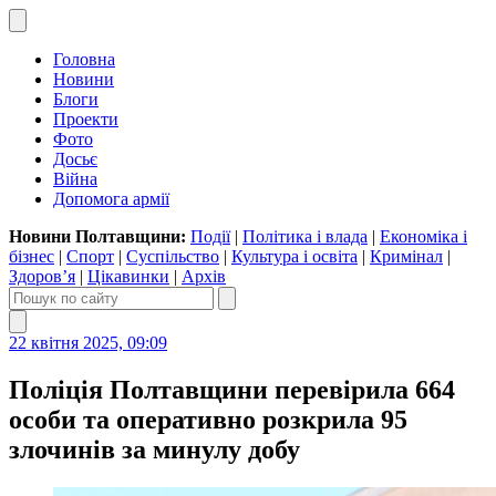
Головна
Новини
Блоги
Проекти
Фото
Досьє
Війна
Допомога армії
Новини Полтавщини:
Події
|
Політика і влада
|
Економіка і
бізнес
|
Спорт
|
Суспільство
|
Культура і освіта
|
Кримінал
|
Здоров’я
|
Цікавинки
|
Архів
22 квітня 2025, 09:09
Поліція Полтавщини перевірила 664
особи та оперативно розкрила 95
злочинів за минулу добу