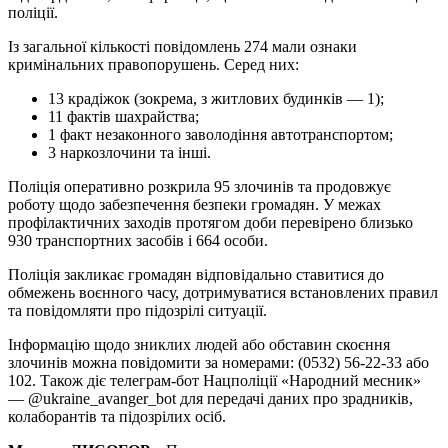
поліції.
Із загальної кількості повідомлень 274 мали ознаки
кримінальних правопорушень. Серед них:
13 крадіжок (зокрема, з житлових будинків — 1);
11 фактів шахрайства;
1 факт незаконного заволодіння автотранспортом;
3 наркозлочини та інші.
Поліція оперативно розкрила 95 злочинів та продовжує
роботу щодо забезпечення безпеки громадян. У межах
профілактичних заходів протягом доби перевірено близько
930 транспортних засобів і 664 особи.
Поліція закликає громадян відповідально ставитися до
обмежень воєнного часу, дотримуватися встановлених правил
та повідомляти про підозрілі ситуації.
Інформацію щодо зниклих людей або обставин скоєння
злочинів можна повідомити за номерами: (0532) 56-22-33 або
102. Також діє телеграм-бот Нацполіції «Народний месник»
— @ukraine_avanger_bot для передачі даних про зрадників,
колаборантів та підозрілих осіб.