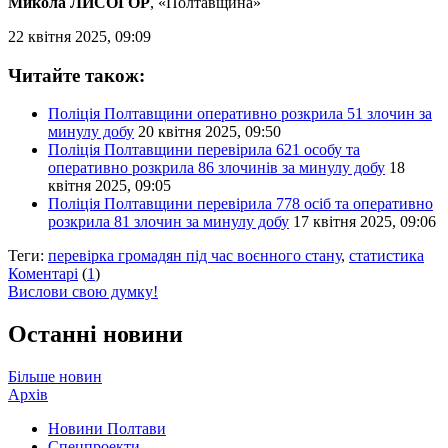
Микола ЛИСОГОР
, «Полтавщина»
22 квітня 2025, 09:09
Читайте також:
Поліція Полтавщини оперативно розкрила 51 злочин за
минулу добу
20 квітня 2025, 09:50
Поліція Полтавщини перевірила 621 особу та
оперативно розкрила 86 злочинів за минулу добу
18
квітня 2025, 09:05
Поліція Полтавщини перевірила 778 осіб та оперативно
розкрила 81 злочин за минулу добу
17 квітня 2025, 09:06
Теги:
перевірка громадян під час воєнного стану
,
статистика
Коментарі
(
1
)
Вислови свою думку!
Останні новини
Більше новин
Архів
Новини Полтави
Спецпроекти