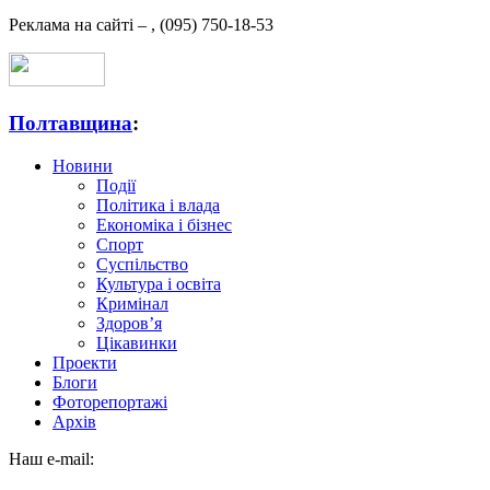
Реклама на сайті –
,
(095) 750-18-53
Полтавщина
:
Новини
Події
Політика і влада
Економіка і бізнес
Спорт
Суспільство
Культура і освіта
Кримінал
Здоров’я
Цікавинки
Проекти
Блоги
Фоторепортажі
Архів
Наш e-mail: