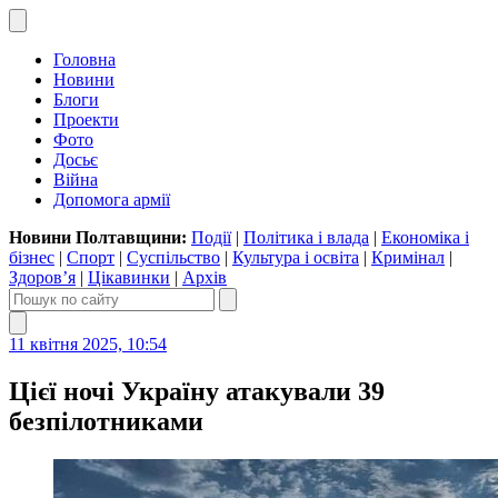
Головна
Новини
Блоги
Проекти
Фото
Досьє
Війна
Допомога армії
Новини Полтавщини:
Події
|
Політика і влада
|
Економіка і
бізнес
|
Спорт
|
Суспільство
|
Культура і освіта
|
Кримінал
|
Здоров’я
|
Цікавинки
|
Архів
11 квітня 2025, 10:54
Цієї ночі Україну атакували 39
безпілотниками