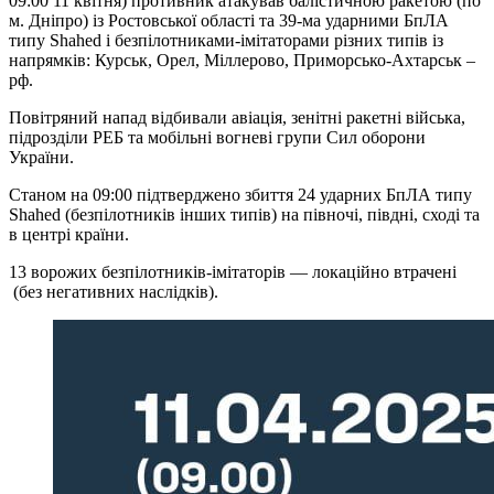
09:00 11 квітня) противник атакував балістичною ракетою (по
м. Дніпро) із Ростовської області та 39-ма ударними БпЛА
типу Shahed і безпілотниками-імітаторами різних типів із
напрямків: Курськ, Орел, Міллерово, Приморсько-Ахтарськ –
рф.
Повітряний напад відбивали авіація, зенітні ракетні війська,
підрозділи РЕБ та мобільні вогневі групи Сил оборони
України.
Станом на 09:00 підтверджено збиття 24 ударних БпЛА типу
Shahed (безпілотників інших типів) на півночі, півдні, сході та
в центрі країни.
13 ворожих безпілотників-імітаторів — локаційно втрачені
(без негативних наслідків).