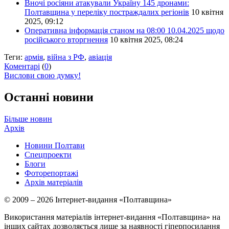
Вночі росіяни атакували Україну 145 дронами:
Полтавщина у переліку постраждалих регіонів
10 квітня
2025, 09:12
Оперативна інформація станом на 08:00 10.04.2025 щодо
російського вторгнення
10 квітня 2025, 08:24
Теги:
армія
,
війна з РФ
,
авіація
Коментарі
(
0
)
Вислови свою думку!
Останні новини
Більше новин
Архів
Новини Полтави
Спецпроекти
Блоги
Фоторепортажі
Архів матеріалів
© 2009 – 2026 Інтернет-видання «Полтавщина»
Використання матеріалів інтернет-видання «Полтавщина» на
інших сайтах дозволяється лише за наявності гіперпосилання