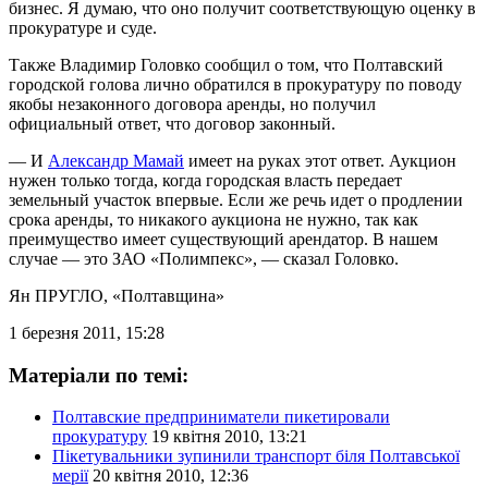
бизнес. Я думаю, что оно получит соответствующую оценку в
прокуратуре и суде.
Также Владимир Головко сообщил о том, что Полтавский
городской голова лично обратился в прокуратуру по поводу
якобы незаконного договора аренды, но получил
официальный ответ, что договор законный.
— И
Александр Мамай
имеет на руках этот ответ. Аукцион
нужен только тогда, когда городская власть передает
земельный участок впервые. Если же речь идет о продлении
срока аренды, то никакого аукциона не нужно, так как
преимущество имеет существующий арендатор. В нашем
случае — это ЗАО «Полимпекс», — сказал Головко.
Ян ПРУГЛО
, «Полтавщина»
1 березня 2011, 15:28
Матеріали по темі:
Полтавские предприниматели пикетировали
прокуратуру
19 квітня 2010, 13:21
Пікетувальники зупинили транспорт біля Полтавської
мерії
20 квітня 2010, 12:36