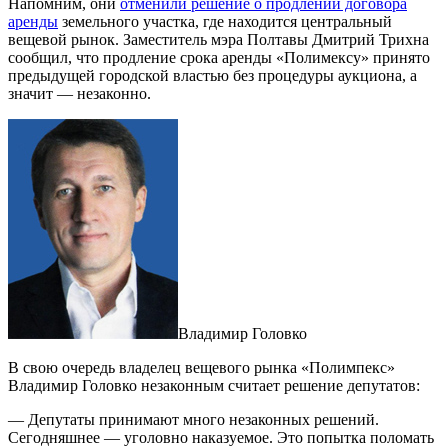
Напомним, они
отменили решение о продлении договора
аренды
земельного участка, где находится центральный
вещевой рынок. Заместитель мэра Полтавы Дмитрий Трихна
сообщил, что продление срока аренды «Полимексу» принято
предыдущей городской властью без процедуры аукциона, а
значит — незаконно.
Владимир Головко
В свою очередь владелец вещевого рынка «Полимпекс»
Владимир Головко незаконным считает решение депутатов:
— Депутаты принимают много незаконных решений.
Сегодняшнее — уголовно наказуемое. Это попытка поломать