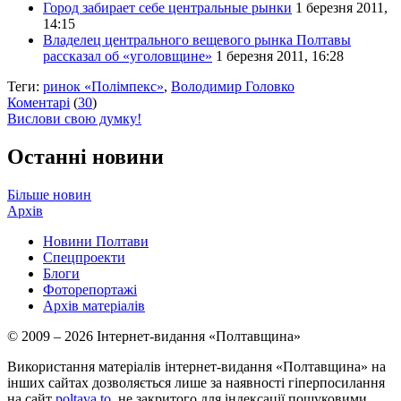
Город забирает себе центральные рынки
1 березня 2011,
14:15
Владелец центрального вещевого рынка Полтавы
рассказал об «уголовщине»
1 березня 2011, 16:28
Теги:
ринок «Полімпекс»
,
Володимир Головко
Коментарі
(
30
)
Вислови свою думку!
Останні новини
Більше новин
Архів
Новини Полтави
Спецпроекти
Блоги
Фоторепортажі
Архів матеріалів
© 2009 – 2026 Інтернет-видання «Полтавщина»
Використання матеріалів інтернет-видання «Полтавщина» на
інших сайтах дозволяється лише за наявності гіперпосилання
на сайт
poltava.to
, не закритого для індексації пошуковими