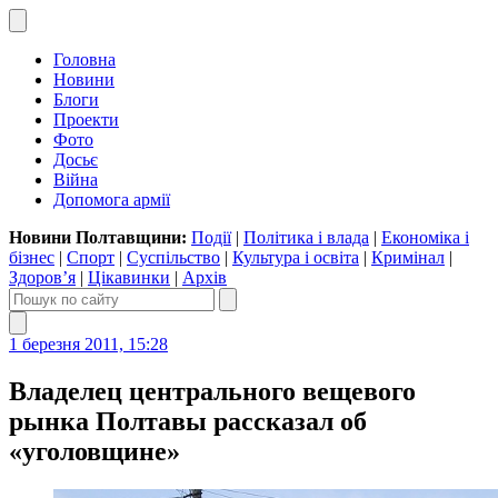
Головна
Новини
Блоги
Проекти
Фото
Досьє
Війна
Допомога армії
Новини Полтавщини:
Події
|
Політика і влада
|
Економіка і
бізнес
|
Спорт
|
Суспільство
|
Культура і освіта
|
Кримінал
|
Здоров’я
|
Цікавинки
|
Архів
1 березня 2011, 15:28
Владелец центрального вещевого
рынка Полтавы рассказал об
«уголовщине»