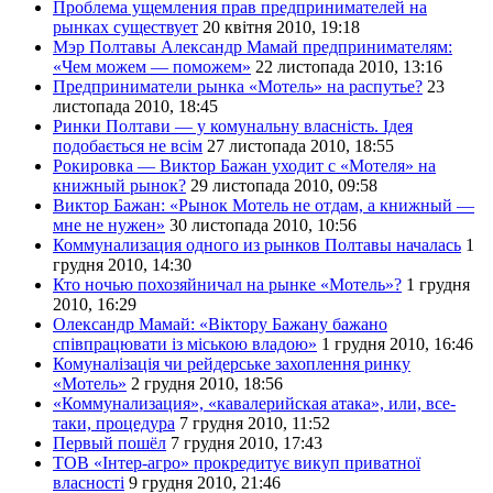
Проблема ущемления прав предпринимателей на
рынках существует
20 квітня 2010, 19:18
Мэр Полтавы Александр Мамай предпринимателям:
«Чем можем — поможем»
22 листопада 2010, 13:16
Предприниматели рынка «Мотель» на распутье?
23
листопада 2010, 18:45
Ринки Полтави — у комунальну власність. Ідея
подобається не всім
27 листопада 2010, 18:55
Рокировка — Виктор Бажан уходит с «Мотеля» на
книжный рынок?
29 листопада 2010, 09:58
Виктор Бажан: «Рынок Мотель не отдам, а книжный —
мне не нужен»
30 листопада 2010, 10:56
Коммунализация одного из рынков Полтавы началась
1
грудня 2010, 14:30
Кто ночью похозяйничал на рынке «Мотель»?
1 грудня
2010, 16:29
Олександр Мамай: «Віктору Бажану бажано
співпрацювати із міською владою»
1 грудня 2010, 16:46
Комуналізація чи рейдерське захоплення ринку
«Мотель»
2 грудня 2010, 18:56
«Коммунализация», «кавалерийская атака», или, все-
таки, процедура
7 грудня 2010, 11:52
Первый пошёл
7 грудня 2010, 17:43
ТОВ «Інтер-агро» прокредитує викуп приватної
власності
9 грудня 2010, 21:46