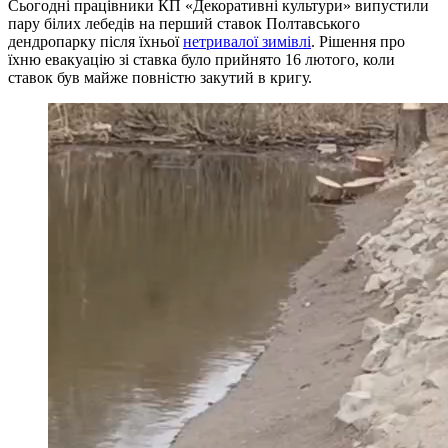
Сьогодні працівники КП «Декоративні культури» випустили
пару білих лебедів на перший ставок Полтавського
дендропарку після їхньої
нетривалої зимівлі
. Рішення про
їхню евакуацію зі ставка було прийнято 16 лютого, коли
ставок був майже повністю закутий в кригу.