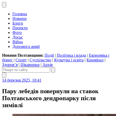
Головна
Новини
Блоги
Проекти
Фото
Досьє
Війна
Допомога армії
Новини Полтавщини:
Події
|
Політика і влада
|
Економіка і
бізнес
|
Спорт
|
Суспільство
|
Культура і освіта
|
Кримінал
|
Здоров’я
|
Цікавинки
|
Архів
14 березня 2025, 10:41
Пару лебедів повернули на ставок
Полтавського дендропарку після
зимівлі