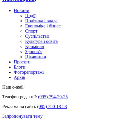
Новини
Події
Політика і влада
Економіка і бізнес
Спорт
Суспільство
Культура і освіта
Кримінал
Здоров’я
Цікавинки
Проекти
Блоги
Фоторепортажі
Архів
Наш e-mail:
Телефон редакції:
(095) 794-29-25
Реклама на сайті:
(095) 750-18-53
Запропонувати тему