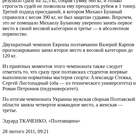
результат сразу на 32,5 кг, собрав сумму 980 кг, и только
строгость судей не позволила ему преодолеть рубеж в 1 тонну.
Третий подход приседаний, в котором Михаил Буланый
справился с весом 390 кг, не был защитан судьями. Впрочем,
это не помешало Михаилу Буланому уверенно занять первое
место в своей весовой категории и третье — в абсолютном
первенстве.
Двухкратный чемпион Европы полтавчанин Валерий Карпов
прогнозированно занял второе место в весовой категории до
120 кг.
Из приятных моментов этого чемпионата также следует
отметить то, что сразу трое полтавских студентов впервые
выполнили нормативы мастеров спорта: Александр Стежка,
Сергей Листопадный (оба — из технического университета) и
Роман Петронюк (педуниверситет).
По итогам чемпионата Украины мужская сборная Полтавской
области заняла четвертое командное место, а женская —
третье.
Эдуард ТКАЧЕНКО
, «Полтавщина»
28 лютого 2011, 09:21