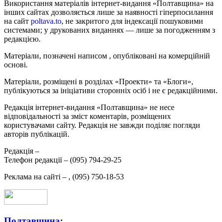
Використання матеріалів інтернет-видання «Полтавщина» на
інших сайтах дозволяється лише за наявності гіперпосилання
на сайт
poltava.to
, не закритого для індексації пошуковими
системами; у друкованих виданнях — лише за погодженням з
редакцією.
Матеріали, позначені написом
, опубліковані на комерційній
основі.
Матеріали, розміщені в розділах «Проекти» та «Блоги»,
публікуються за ініціативи сторонніх осіб і не є редакційними.
Редакція інтернет-видання «Полтавщина» не несе
відповідальності за зміст коментарів, розміщених
користувачами сайту. Редакція не завжди поділяє погляди
авторів публікацій.
Редакція –
Телефон редакції –
(095) 794-29-25
Реклама на сайті –
,
(095) 750-18-53
Полтавщина
: