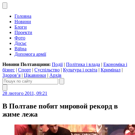
Головна
Новини
Блоги
Проекти
Фото
Досьє
Війна
Допомога армії
Новини Полтавщини:
Події
|
Політика і влада
|
Економіка і
бізнес
|
Спорт
|
Суспільство
|
Культура і освіта
|
Кримінал
|
Здоров’я
|
Цікавинки
|
Архів
28 лютого 2011, 09:21
В Полтаве побит мировой рекорд в
жиме лежа