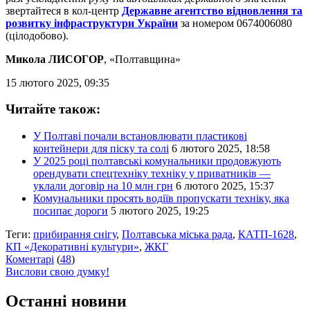
звертайтеся в кол-центр
Державне агентство відновлення та
розвитку інфраструктури України
за номером 0674006080
(цілодобово).
Микола ЛИСОГОР
, «Полтавщина»
15 лютого 2025, 09:35
Читайте також:
У Полтаві почали встановлювати пластикові
контейнери для піску та солі
6 лютого 2025, 18:58
У 2025 році полтавські комунальники продовжують
орендувати спецтехніку техніку у приватників —
уклали договір на 10 млн грн
6 лютого 2025, 15:37
Комунальники просять водіїв пропускати техніку, яка
посипає дороги
5 лютого 2025, 19:25
Теги:
прибирання снігу
,
Полтавська міська рада
,
КАТП-1628
,
КП «Декоративні культури»
,
ЖКГ
Коментарі
(
48
)
Вислови свою думку!
Останні новини