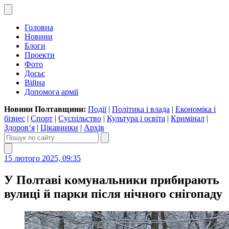
Головна
Новини
Блоги
Проекти
Фото
Досьє
Війна
Допомога армії
Новини Полтавщини:
Події
|
Політика і влада
|
Економіка і
бізнес
|
Спорт
|
Суспільство
|
Культура і освіта
|
Кримінал
|
Здоров’я
|
Цікавинки
|
Архів
15 лютого 2025, 09:35
У Полтаві комунальники прибирають
вулиці й парки після нічного снігопаду