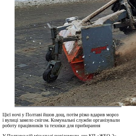
Цієї ночі у Полтаві йшов дощ, потім різко вдарив мороз
і вулиці замело снігом. Комунальні служби організували
роботу працівників та техніки для прибирання
У Полтавській міськраді повідомили, що КП «ЖЕО-2»