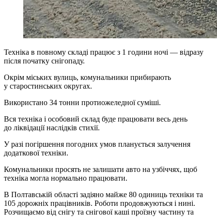
Техніка в повному складі працює з 1 години ночі — відразу
після початку снігопаду.
Окрім міських вулиць, комунальники прибирають
у старостинських округах.
Використано 34 тонни протиожеледної суміші.
Вся техніка і особовий склад буде працювати весь день
до ліквідації наслідків стихії.
У разі погіршення погодних умов планується залучення
додаткової техніки.
Комунальники просять не залишати авто на узбіччях, щоб
техніка могла нормально працювати.
В Полтавській області задіяно майже 80 одиниць техніки та
105 дорожніх працівників. Роботи продовжуються і нині.
Розчищаємо від снігу та снігової каші проїзну частину та