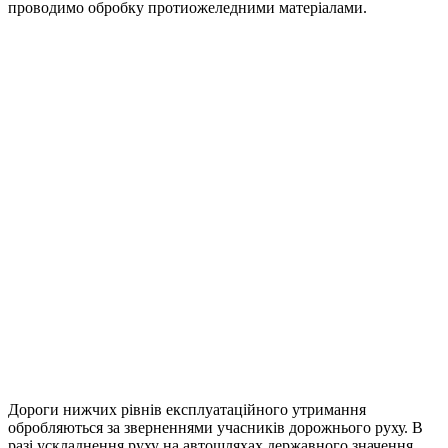
проводимо обробку протиожеледними матеріалами.
Дороги нижчих рівнів експлуатаційного утримання
обробляються за зверненнями учасників дорожнього руху. В
разі ускладнення руху на автошляхах державного значення