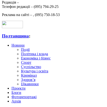
Редакція –
Телефон редакції –
(095) 794-29-25
Реклама на сайті –
,
(095) 750-18-53
Полтавщина
:
Новини
Події
Політика і влада
Економіка і бізнес
Спорт
Суспільство
Культура і освіта
Кримінал
Здоров’я
Цікавинки
Проекти
Блоги
Фоторепортажі
Архів