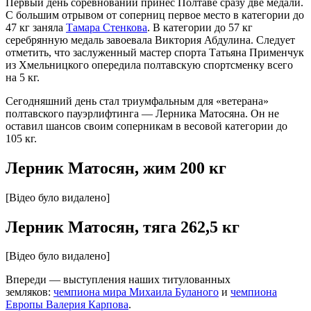
Первый день соревнований принес Полтаве сразу две медали.
С большим отрывом от соперниц первое место в категории до
47 кг заняла
Тамара Стенкова
. В категории до 57 кг
серебрянную медаль завоевала Виктория Абдулина. Следует
отметить, что заслуженный мастер спорта Татьяна Применчук
из Хмельницкого опередила полтавскую спортсменку всего
на 5 кг.
Сегодняшний день стал триумфальным для «ветерана»
полтавского пауэрлифтинга — Лерника Матосяна. Он не
оставил шансов своим соперникам в весовой категории до
105 кг.
Лерник Матосян, жим 200 кг
[Відео було видалено]
Лерник Матосян, тяга 262,5 кг
[Відео було видалено]
Впереди — выступления наших титулованных
земляков:
чемпиона мира Михаила Буланого
и
чемпиона
Европы Валерия Карпова
.