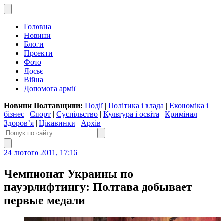
Головна
Новини
Блоги
Проекти
Фото
Досьє
Війна
Допомога армії
Новини Полтавщини:
Події
|
Політика і влада
|
Економіка і
бізнес
|
Спорт
|
Суспільство
|
Культура і освіта
|
Кримінал
|
Здоров’я
|
Цікавинки
|
Архів
24 лютого 2011, 17:16
Чемпионат Украины по
пауэрлифтингу: Полтава добывает
первые медали