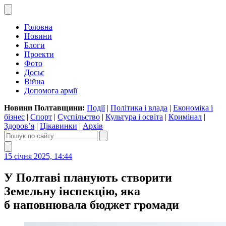
Головна
Новини
Блоги
Проекти
Фото
Досьє
Війна
Допомога армії
Новини Полтавщини:
Події
|
Політика і влада
|
Економіка і
бізнес
|
Спорт
|
Суспільство
|
Культура і освіта
|
Кримінал
|
Здоров’я
|
Цікавинки
|
Архів
15 січня 2025, 14:44
У Полтаві планують створити
Земельну інспекцію, яка
б наповнювала бюджет громади