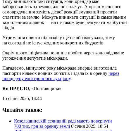
Тому виникають такі ситуації, коли орендар має
заборгованість за землю, але не сплачує. А орган місцевого
самоврядування замість дієвої реакції змушений просити
сплатити за землю. Можуть виникати ситуації із самовільним
захопленням ділянок — на це також буде реагувати майбутній
відділ.
Утримання нового підрозділу ще не обраховували, тому
на сьогодні не існує жодних конкретних бюджетів.
Окрім цього ініціатива повинна пройти через консолідоване
узгодження депутатів міськради.
Нагадаємо, минулого року міськрада вперше виготовила
паспорти кількох водних об’єктів і здала їх в оренду
через
процедуру електронного аукціону
.
Ян ПРУГЛО
, «Полтавщина»
15 січня 2025, 14:44
Читайте також:
Козельщинській селищній раді мають повернути
700 тис. грн за оренду землі
6 січня 2025, 18:54