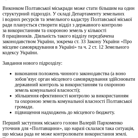
Виконком Полтавської міськради може стати більшим на один
структурний підрозділ. У складі Департаменту земельних
і водних ресурсів та земельного кадастру Полтавської міської
ради планується створити відділ з державного контролю
за використанням та охороною земель у кількості
8 працівників. Діяльність такого відділу передбачена
законодавством України, зокрема ст. 33 Закону України «Про
місцеве самоврядування в Україні» та ч. 2 ст. 12 Земельного
кодексу України.
Завдання нового підрозділу:
виконання положень чинного законодавства (а воно
зобов’язує орган місцевого самоврядування здійснювати
державний контроль за використанням та охороною
земель комунальної власності);
збільшення ефективності контролю за використанням
та охороною земель комунальної власності Полтавської
громади.
підвищення надходжень до місцевого бюджету.
Перший заступник міського голови Валерій Пархоменко
уточнив для «Полтавщини», що наразі склалася така ситуація,
що міська рада не може контролювати використання землі.