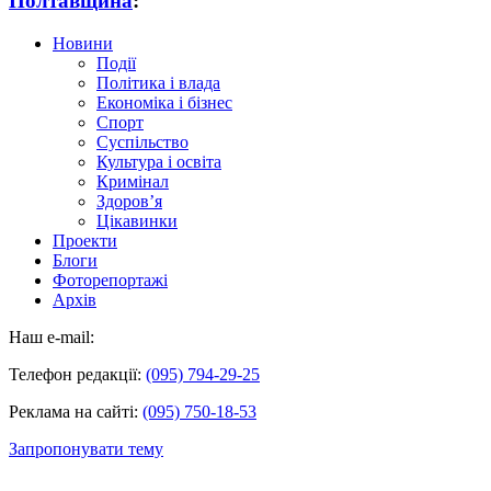
Полтавщина
:
Новини
Події
Політика і влада
Економіка і бізнес
Спорт
Суспільство
Культура і освіта
Кримінал
Здоров’я
Цікавинки
Проекти
Блоги
Фоторепортажі
Архів
Наш e-mail:
Телефон редакції:
(095) 794-29-25
Реклама на сайті:
(095) 750-18-53
Запропонувати тему