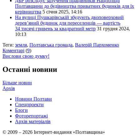
ДБР розслідує залучення працівників Нацполіції
Полтавщини до будівництва приватних будинків для їх
керівництва
5 січня 2025, 14:16
На вулиці Пушкарівській збудують двоповерховий
дерев’яний будинок для переселенців — вартість
34 тисячі гривень за квадратний метр
31 грудня 2024,
10:13
Теги:
земля
,
Полтавська громада
,
Валерій Пархоменко
Коментарі
(
9
)
Вислови свою думку!
Останні новини
Більше новин
Архів
Новини Полтави
Спецпроекти
Блоги
Фоторепортажі
Архів матеріалів
© 2009 – 2026 Інтернет-видання «Полтавщина»