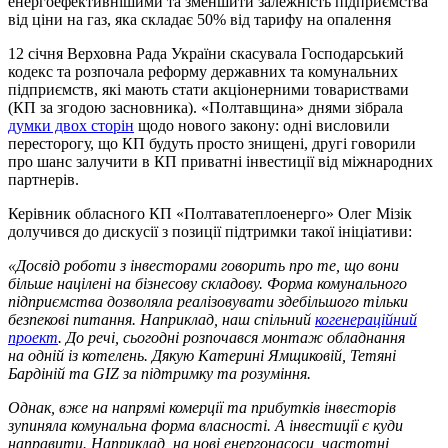
енергоефективнішими та зменшити залежність підприємства
від ціни на газ, яка складає 50% від тарифу на опалення
12 січня Верховна Рада України скасувала Господарський
кодекс та розпочала реформу державних та комунальних
підприємств, які мають стати акціонерними товариствами
(КП за згодою засновника). «Полтавщина» днями зібрала
думки двох сторін
щодо нового закону: одні висловили
пересторогу, що КП будуть просто знищені, другі говорили
про шанс залучити в КП приватні інвестиції від міжнародних
партнерів.
Керівник обласного КП «Полтаватеплоенерго» Олег Мізік
долучився до дискусії з позиції підтримки такої ініціативи:
«Досвід роботи з інвесторами говорить про те, що вони
більше націлені на бізнесову складову. Форма комунального
підприємства дозволяла реалізовувати здебільшого тільки
безпекові питання. Наприклад, наш спільний
когенераційний
проект
. До речі, сьогодні розпочався монтаж обладнання
на одній із котелень. Дякую Катерині Ямщиковій, Тетяні
Бардіній та GIZ за підтримку та розуміння.
Однак, вже на напрямі комерції та прибутків інвесторів
зупиняла комунальна форма власності. А інвестиції є куди
направити. Наприклад, на нові енергонасоси, частотні