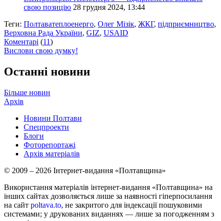
свою позицію
28 грудня 2024, 13:44
Теги:
Полтаватеплоенерго
,
Олег Мізік
,
ЖКГ
,
підприємництво
,
Верховна Рада України
,
GIZ
,
USAID
Коментарі
(
11
)
Вислови свою думку!
Останні новини
Більше новин
Архів
Новини Полтави
Спецпроекти
Блоги
Фоторепортажі
Архів матеріалів
© 2009 – 2026 Інтернет-видання «Полтавщина»
Використання матеріалів інтернет-видання «Полтавщина» на
інших сайтах дозволяється лише за наявності гіперпосилання
на сайт
poltava.to
, не закритого для індексації пошуковими
системами; у друкованих виданнях — лише за погодженням з