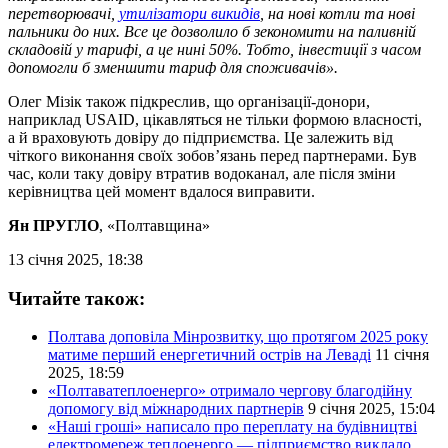
перетворювачі,
утилізатори викидів
, на нові котли та нові
пальники до них. Все це дозволило б зекономити на паливній
складовій у тарифі, а це нині 50%. Тобто, інвестиції з часом
допомогли б зменшити тариф для споживачів».
Олег Мізік також підкреслив, що організації-донори,
наприклад USAID, цікавляться не тільки формою власності,
а й враховують довіру до підприємства. Це залежить від
чіткого виконання своїх зобов’язань перед партнерами. Був
час, коли таку довіру втратив водоканал, але після зміни
керівництва цей момент вдалося виправити.
Ян ПРУГЛО
, «Полтавщина»
13 січня 2025, 18:38
Читайте також:
Полтава доповіла Мінрозвитку, що протягом 2025 року
матиме перший енергетичний острів на Леваді
11 січня
2025, 18:59
«Полтаватеплоенерго» отримало чергову благодійну
допомогу від міжнародних партнерів
9 січня 2025, 15:04
«Наші гроші» написало про переплату на будівництві
електромереж теплоенерго — підприємство виклало