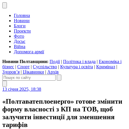
Головна
Новини
Блоги
Проекти
Фото
Досьє
Війна
Допомога армії
Новини Полтавщини:
Події
|
Політика і влада
|
Економіка і
бізнес
|
Спорт
|
Суспільство
|
Культура і освіта
|
Кримінал
|
Здоров’я
|
Цікавинки
|
Архів
13 січня 2025, 18:38
«Полтаватеплоенерго» готове змінити
форму власності з КП на ТОВ, щоб
залучити інвестиції для зменшення
тарифів