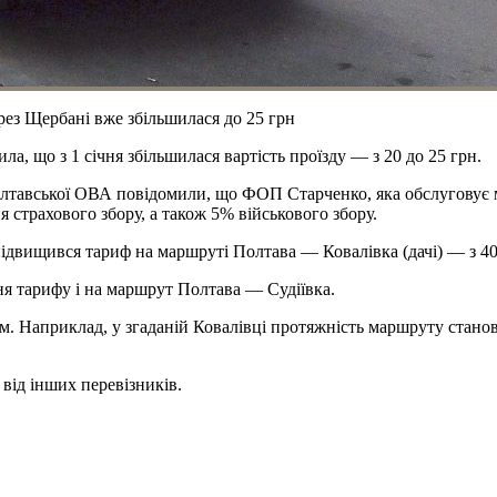
рез Щербані вже збільшилася до 25 грн
, що з 1 січня збільшилася вартість проїзду — з 20 до 25 грн.
 Полтавської ОВА повідомили, що ФОП Старченко, яка обслугову
я страхового збору, а також 5% військового збору.
підвищився тариф на маршруті Полтава — Ковалівка (дачі) — з 40
ення тарифу і на маршрут Полтава — Судіївка.
км. Наприклад, у згаданій Ковалівці протяжність маршруту станов
 від інших перевізників.