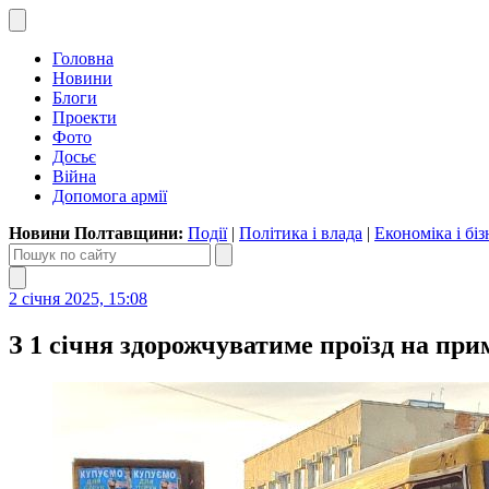
Головна
Новини
Блоги
Проекти
Фото
Досьє
Війна
Допомога армії
Новини Полтавщини:
Події
|
Політика і влада
|
Економіка і біз
2 січня 2025, 15:08
З 1 січня здорожчуватиме проїзд на пр