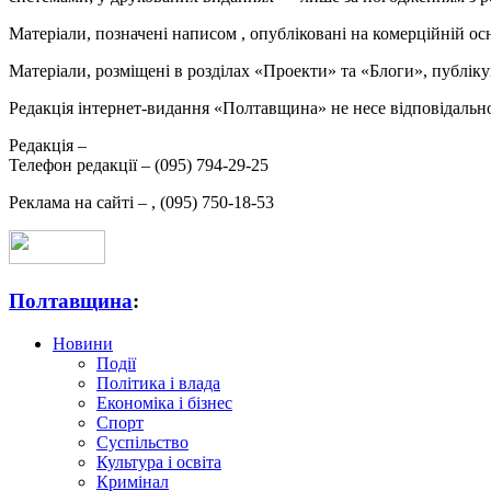
Матеріали, позначені написом
, опубліковані на комерційній ос
Матеріали, розміщені в розділах «Проекти» та «Блоги», публікую
Редакція інтернет-видання «Полтавщина» не несе відповідальнос
Редакція –
Телефон редакції –
(095) 794-29-25
Реклама на сайті –
,
(095) 750-18-53
Полтавщина
:
Новини
Події
Політика і влада
Економіка і бізнес
Спорт
Суспільство
Культура і освіта
Кримінал