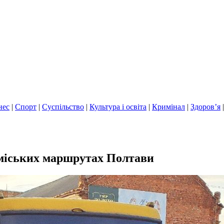
нес
|
Спорт
|
Суспільство
|
Культура і освіта
|
Кримінал
|
Здоров’я
иміських маршрутах Полтави