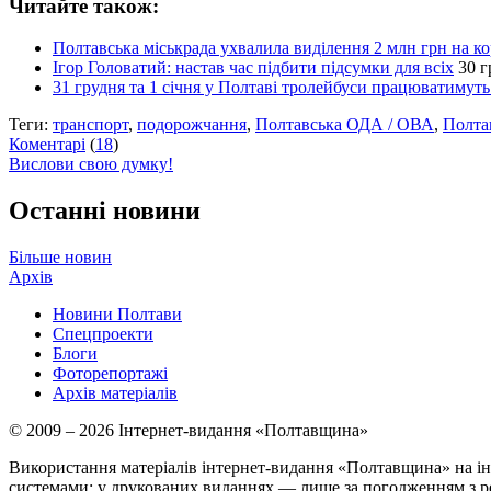
Читайте також:
Полтавська міськрада ухвалила виділення 2 млн грн на к
Ігор Головатий: настав час підбити підсумки для всіх
30 г
31 грудня та 1 січня у Полтаві тролейбуси працюватимут
Теги:
транспорт
,
подорожчання
,
Полтавська ОДА / ОВА
,
Полта
Коментарі
(
18
)
Вислови свою думку!
Останні новини
Більше новин
Архів
Новини Полтави
Спецпроекти
Блоги
Фоторепортажі
Архів матеріалів
© 2009 – 2026 Інтернет-видання «Полтавщина»
Використання матеріалів інтернет-видання «Полтавщина» на ін
системами; у друкованих виданнях — лише за погодженням з р