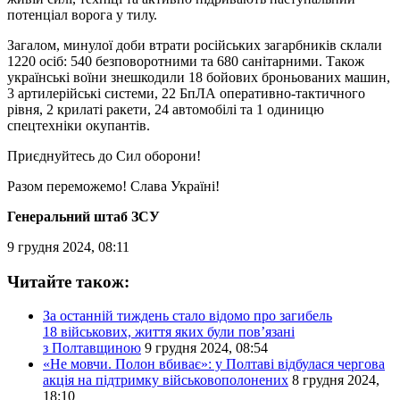
потенціал ворога у тилу.
Загалом, минулої доби втрати російських загарбників склали
1220 осіб: 540 безповоротними та 680 санітарними. Також
українські воїни знешкодили 18 бойових броньованих машин,
3 артилерійські системи, 22 БпЛА оперативно-тактичного
рівня, 2 крилаті ракети, 24 автомобілі та 1 одиницю
спецтехніки окупантів.
Приєднуйтесь до Сил оборони!
Разом переможемо! Слава Україні!
Генеральний штаб ЗСУ
9 грудня 2024, 08:11
Читайте також:
За останній тиждень стало відомо про загибель
18 військових, життя яких були пов’язані
з Полтавщиною
9 грудня 2024, 08:54
«Не мовчи. Полон вбиває»: у Полтаві відбулася чергова
акція на підтримку військовополонених
8 грудня 2024,
18:10