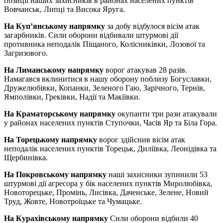
позиції наших захисників в районах населених пунктів
Вовчанськ, Липці та Висока Яруга.
На Куп’янському напрямку
за добу відбулося вісім атак
загарбників. Сили оборони відбивали штурмові дії
противника неподалік Піщаного, Колісниківки, Лозової та
Загризового.
На Лиманському напрямку
ворог атакував 28 разів.
Намагався вклинитися в нашу оборону поблизу Богуславки,
Дружелюбівки, Копанки, Зеленого Гаю, Зарічного, Тернів,
Ямполівки, Греківки, Надії та Макіївки.
На Краматорському напрямку
окупанти три рази атакували
у районах населених пунктів Ступочки, Часів Яр та Біла Гора.
На Торецькому напрямку
ворог здійснив вісім атак
неподалік населених пунктів Торецьк, Диліївка, Леонідівка та
Щербинівка.
На Покровському напрямку
наші захисники зупинили 53
штурмові дії агресора у бік населених пунктів Миролюбівка,
Новоторецьке, Промінь, Лисівка, Даченське, Зелене, Новий
Труд, Жовте, Новотроїцьке та Чумацьке.
На Курахівському напрямку
Сили оборони відбили 40