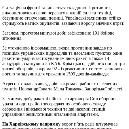
Ситуація на фронті залишається складною. Противник,
використовуючи свою перевагу в живій силі та техніці,
безупинно атакує наші позиції. Українські захисники стійко
стримують натиск окупантів, завдаючи ворогу значних втрат.
Загалом, протягом минулої доби зафіксовано 191 бойове
зіткнення.
За уточненою інформацією, вчора противник завдав по
позиціях українських підрозділів та населених пунктах один
ракетний удар із застосуванням двох ракет, а також 14
авіаударів, скинувши 25 КАБ. Крім цього, здійснив понад три
тисячі обстрілів, зокрема 92 - із реактивних систем залпового
вогню та залучив для ураження 1599 дронів-камікадзе.
Агресор завдавав авіаударів, зокрема в районах населених
пунктів Новоандріївка та Мала Токмачка Запорізької області.
За минулу добу ракетні війська та артилерія Сил оборони
уразили один район зосередження особового складу,
озброєння і військової техніки та дві наземні станції
управління безпілотними літальними апаратами.
На Харківському напрямку
ворог п’ять разів штурмував