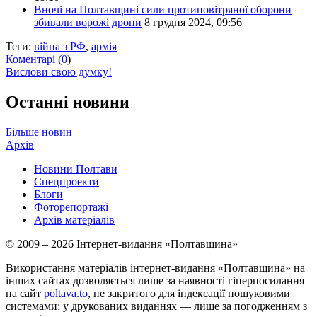
Вночі на Полтавщині сили протиповітряної оборони
збивали ворожі дрони
8 грудня 2024, 09:56
Теги:
війна з РФ
,
армія
Коментарі
(
0
)
Вислови свою думку!
Останні новини
Більше новин
Архів
Новини Полтави
Спецпроекти
Блоги
Фоторепортажі
Архів матеріалів
© 2009 – 2026 Інтернет-видання «Полтавщина»
Використання матеріалів інтернет-видання «Полтавщина» на
інших сайтах дозволяється лише за наявності гіперпосилання
на сайт
poltava.to
, не закритого для індексації пошуковими
системами; у друкованих виданнях — лише за погодженням з