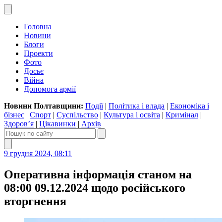
Головна
Новини
Блоги
Проекти
Фото
Досьє
Війна
Допомога армії
Новини Полтавщини:
Події
|
Політика і влада
|
Економіка і
бізнес
|
Спорт
|
Суспільство
|
Культура і освіта
|
Кримінал
|
Здоров’я
|
Цікавинки
|
Архів
9 грудня 2024, 08:11
Оперативна інформація станом на
08:00 09.12.2024 щодо російського
вторгнення