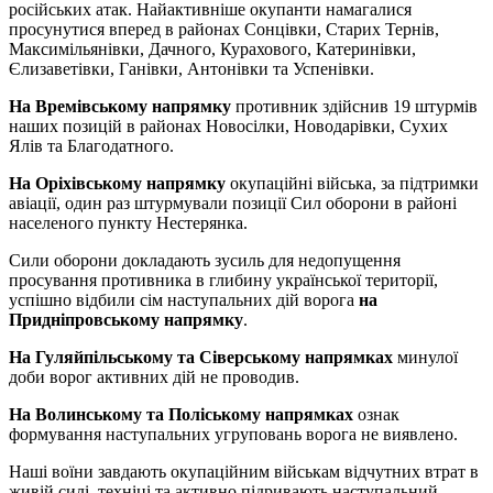
російських атак. Найактивніше окупанти намагалися
просунутися вперед в районах Сонцівки, Старих Тернів,
Максимільянівки, Дачного, Курахового, Катеринівки,
Єлизаветівки, Ганівки, Антонівки та Успенівки.
На Времівському напрямку
противник здійснив 19 штурмів
наших позицій в районах Новосілки, Новодарівки, Сухих
Ялів та Благодатного.
На Оріхівському напрямку
окупаційні війська, за підтримки
авіації, один раз штурмували позиції Сил оборони в районі
населеного пункту Нестерянка.
Сили оборони докладають зусиль для недопущення
просування противника в глибину української території,
успішно відбили сім наступальних дій ворога
на
Придніпровському напрямку
.
На Гуляйпільському та Сіверському напрямках
минулої
доби ворог активних дій не проводив.
На Волинському та Поліському напрямках
ознак
формування наступальних угруповань ворога не виявлено.
Наші воїни завдають окупаційним військам відчутних втрат в
живій силі, техніці та активно підривають наступальний