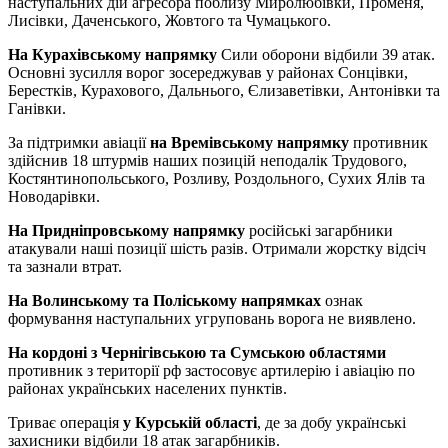
наступальних дій агресора поблизу Миролюбівки, Променя,
Лисівки, Даченського, Жовтого та Чумацького.
На Курахівському напрямку
Сили оборони відбили 39 атак.
Основні зусилля ворог зосереджував у районах Сонцівки,
Берестків, Курахового, Дальнього, Єлизаветівки, Антонівки та
Ганівки.
За підтримки авіації
на Времівському напрямку
противник
здійснив 18 штурмів наших позицій неподалік Трудового,
Костянтинопольського, Розливу, Роздольного, Сухих Ялів та
Новодарівки.
На Придніпровському напрямку
російські загарбники
атакували наші позиції шість разів. Отримали жорстку відсіч
та зазнали втрат.
На Волинському та Поліському напрямках
ознак
формування наступальних угруповань ворога не виявлено.
На кордоні з Чернігівською та Сумською областями
противник з території рф застосовує артилерію і авіацію по
районах українських населених пунктів.
Триває операція
у Курській області
, де за добу українські
захисники відбили 18 атак загарбників.