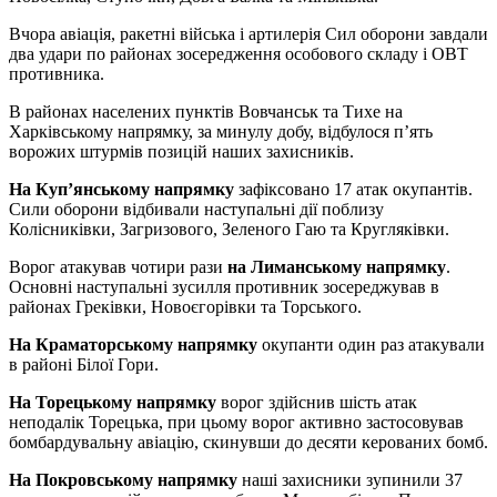
Вчора авіація, ракетні війська і артилерія Сил оборони завдали
два удари по районах зосередження особового складу і ОВТ
противника.
В районах населених пунктів Вовчанськ та Тихе на
Харківському напрямку, за минулу добу, відбулося п’ять
ворожих штурмів позицій наших захисників.
На Куп’янському напрямку
зафіксовано 17 атак окупантів.
Сили оборони відбивали наступальні дії поблизу
Колісниківки, Загризового, Зеленого Гаю та Кругляківки.
Ворог атакував чотири рази
на Лиманському напрямку
.
Основні наступальні зусилля противник зосереджував в
районах Греківки, Новоєгорівки та Торського.
На Краматорському напрямку
окупанти один раз атакували
в районі Білої Гори.
На Торецькому напрямку
ворог здійснив шість атак
неподалік Торецька, при цьому ворог активно застосовував
бомбардувальну авіацію, скинувши до десяти керованих бомб.
На Покровському напрямку
наші захисники зупинили 37