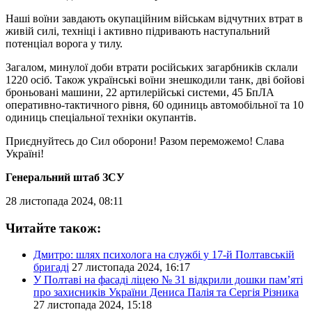
Наші воїни завдають окупаційним військам відчутних втрат в
живій силі, техніці і активно підривають наступальний
потенціал ворога у тилу.
Загалом, минулої доби втрати російських загарбників склали
1220 осіб. Також українські воїни знешкодили танк, дві бойові
броньовані машини, 22 артилерійські системи, 45 БпЛА
оперативно-тактичного рівня, 60 одиниць автомобільної та 10
одиниць спеціальної техніки окупантів.
Приєднуйтесь до Сил оборони! Разом переможемо! Слава
Україні!
Генеральний штаб ЗСУ
28 листопада 2024, 08:11
Читайте також:
Дмитро: шлях психолога на службі у 17-й Полтавській
бригаді
27 листопада 2024, 16:17
У Полтаві на фасаді ліцею № 31 відкрили дошки пам’яті
про захисників України Дениса Палія та Сергія Різника
27 листопада 2024, 15:18