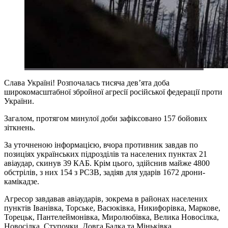
Слава Україні! Розпочалась тисяча дев’ята доба
широкомасштабної збройної агресії російської федерації проти
України.
Загалом, протягом минулої доби зафіксовано 157 бойових
зіткнень.
За уточненою інформацією, вчора противник завдав по
позиціях українських підрозділів та населених пунктах 21
авіаудар, скинув 39 КАБ. Крім цього, здійснив майже 4800
обстрілів, з них 154 з РСЗВ, задіяв для ударів 1672 дрони-
камікадзе.
Агресор завдавав авіаударів, зокрема в районах населених
пунктів Іванівка, Торське, Васюківка, Никифорівка, Маркове,
Торецьк, Пантелеймонівка, Миролюбівка, Велика Новосілка,
Новосілка, Ступочки, Довга Балка та Міньківка.