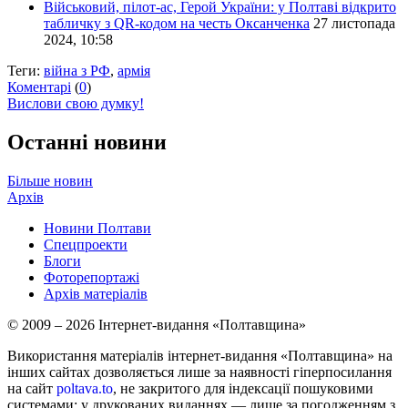
Військовий, пілот-ас, Герой України: у Полтаві відкрито
табличку з QR-кодом на честь Оксанченка
27 листопада
2024, 10:58
Теги:
війна з РФ
,
армія
Коментарі
(
0
)
Вислови свою думку!
Останні новини
Більше новин
Архів
Новини Полтави
Спецпроекти
Блоги
Фоторепортажі
Архів матеріалів
© 2009 – 2026 Інтернет-видання «Полтавщина»
Використання матеріалів інтернет-видання «Полтавщина» на
інших сайтах дозволяється лише за наявності гіперпосилання
на сайт
poltava.to
, не закритого для індексації пошуковими
системами; у друкованих виданнях — лише за погодженням з