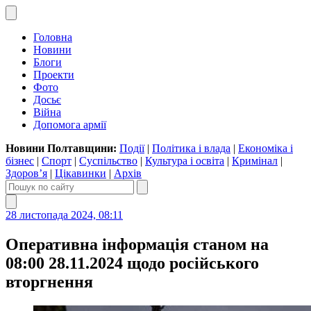
Головна
Новини
Блоги
Проекти
Фото
Досьє
Війна
Допомога армії
Новини Полтавщини:
Події
|
Політика і влада
|
Економіка і
бізнес
|
Спорт
|
Суспільство
|
Культура і освіта
|
Кримінал
|
Здоров’я
|
Цікавинки
|
Архів
28 листопада 2024, 08:11
Оперативна інформація станом на
08:00 28.11.2024 щодо російського
вторгнення