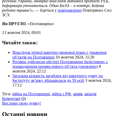
регіонах України, імовірно внаслідок активної протидії РЕБ.
Інформація уточнюється. Один БпЛА – в повітрі. Бойова
робота триває!»
, — йдеться у
повідомленні
Повітряних Сил
ЗСУ.
Ян ПРУГЛО
, «Полтавщина»
13 жовтня 2024, 09:01
Читайте також:
Внаслідок нічної ракетно-дронової атаки є ураження
об’єктів на Полтавщині
10 жовтня 2024, 11:20
Росіяни здійснили обстріл Полтавщини балістикою: є
пошкодження промислового обʼєкта (оновлено)
8
жовтня 2024, 22:12
Загальна кількість загиблих від ракетного удару по
Інституту зв’язку збільшилася до 59 осіб
3 жовтня 2024,
17:12
Теги:
війна на Полтавщині
,
війна з РФ
,
армія
,
авіація
Коментарі
(
0
)
Вислови свою думку!
Останні новини