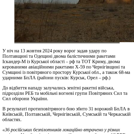
У ніч на 13 жовтня 2024 року ворог задав удару по
Полтавщині та Одещині двома балістичними ракетами
Іскандер-М із Курської області – рф та ТОТ Криму, двома
керованими авіаційними ракетами Х-59 по Чернігівщині та
Сумщині із повітряного простору Курської обл., а також 68-ма
ударними БпЛА (райони пусків: Курськ, Орел – рф.)
До відбиття нападу залучались зенітні ракетні війська,
підрозділи РЕБ та мобільні вогневі групи Повітряних Сил та
Сил оборони України.
В результаті протиповітряного бою збито 31 ворожий БпЛА в
Київській, Полтавській, Чернігівській, Сумській та Черкаській
областях.
«36 російських безпілотників локаційно втрачено у різних