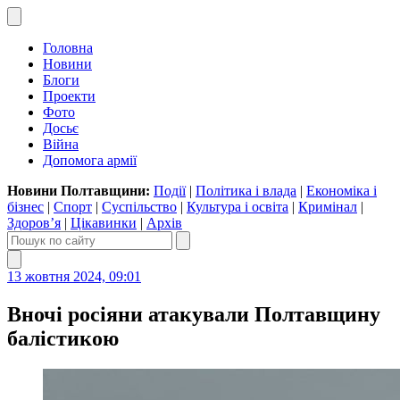
Головна
Новини
Блоги
Проекти
Фото
Досьє
Війна
Допомога армії
Новини Полтавщини:
Події
|
Політика і влада
|
Економіка і
бізнес
|
Спорт
|
Суспільство
|
Культура і освіта
|
Кримінал
|
Здоров’я
|
Цікавинки
|
Архів
13 жовтня 2024, 09:01
Вночі росіяни атакували Полтавщину
балістикою