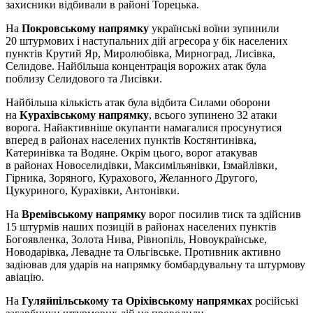
захисники відбивали в районі Торецька.
На
Покровському напрямку
українські воїни зупинили
20 штурмових і наступальних дій агресора у бік населених
пунктів Крутий Яр, Миролюбівка, Мирноград, Лисівка,
Селидове. Найбільша концентрація ворожих атак була
поблизу Селидового та Лисівки.
Найбільша кількість атак була відбита Силами оборони
на
Курахівському напрямку
, всього зупинено 32 атаки
ворога. Найактивніше окупанти намагалися просунутися
вперед в районах населених пунктів Костянтинівка,
Катеринівка та Водяне. Окрім цього, ворог атакував
в районах Новоселидівки, Максимільянівки, Ізмайлівки,
Гірника, Зоряного, Курахового, Желанного Другого,
Цукуриного, Курахівки, Антонівки.
На
Времівському напрямку
ворог посилив тиск та здійснив
15 штурмів наших позицій в районах населених пунктів
Богоявленка, Золота Нива, Рівнопіль, Новоукраїнське,
Новодарівка, Левадне та Ольгівське. Противник активно
задіював для ударів на напрямку бомбардувальну та штурмову
авіацію.
На
Гуляйпільському та Оріхівському напрямках
російські