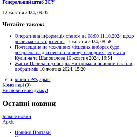
Генеральний штаб ЗСУ
12 жовтня 2024, 09:05
Читайте також:
Оперативна інформація станом на 08:00 11.10.2024 щодо
російського вторгнення
11 жовтня 2024, 08:58
Полтавщина на можливих місцевих виборах буде
розділена на два центри впливу: народних депутатів
Кулініча та Шаповалова
10 жовтня 2024, 16:54
Жарти Палича під обстрілами тримали бойовий настрій
побратимів
10 жовтня 2024, 15:20
Теги:
війна з РФ
,
армія
Коментарі
(
0
)
Вислови свою думку!
Останні новини
Більше новин
Архів
Новини Полтави