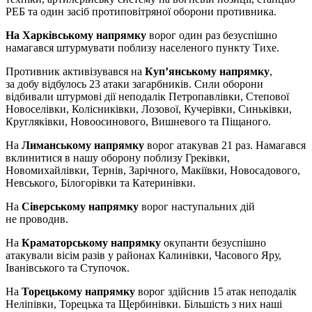
РЕБ та один засіб протиповітряної оборони противника.
На Харківському напрямку
ворог один раз безуспішно
намагався штурмувати поблизу населеного пункту Тихе.
Противник активізувався на
Куп’янському напрямку
,
за добу відбулось 23 атаки загарбників. Сили оборони
відбивали штурмові дії неподалік Петропавлівки, Степової
Новоселівки, Колісниківки, Лозової, Кучерівки, Синьківки,
Кругляківки, Новоосинового, Вишневого та Піщаного.
На
Лиманському напрямку
ворог атакував 21 раз. Намагався
вклинитися в нашу оборону поблизу Греківки,
Новомихайлівки, Тернів, Зарічного, Макіївки, Новосадового,
Невського, Білогорівки та Катеринівки.
На
Сіверському напрямку
ворог наступальних дій
не проводив.
На
Краматорському напрямку
окупанти безуспішно
атакували вісім разів у районах Калинівки, Часового Яру,
Іванівського та Ступочок.
На
Торецькому напрямку
ворог здійснив 15 атак неподалік
Неліпівки, Торецька та Щербинівки. Більшість з них наші