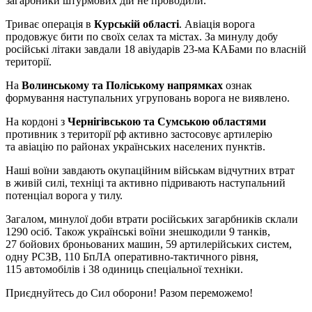
загарбники штурмових дій не проводили.
Триває операція в
Курській області
. Авіація ворога
продовжує бити по своїх селах та містах. За минулу добу
російські літаки завдали 18 авіударів 23-ма КАБами по власній
території.
На
Волинському та Поліському напрямках
ознак
формування наступальних угруповань ворога не виявлено.
На кордоні з
Чернігівською та Сумською областями
противник з території рф активно застосовує артилерію
та авіацію по районах українських населених пунктів.
Наші воїни завдають окупаційним військам відчутних втрат
в живій силі, техніці та активно підривають наступальний
потенціал ворога у тилу.
Загалом, минулої доби втрати російських загарбників склали
1290 осіб. Також українські воїни знешкодили 9 танків,
27 бойових броньованих машин, 59 артилерійських систем,
одну РСЗВ, 110 БпЛА оперативно-тактичного рівня,
115 автомобілів і 38 одиниць спеціальної техніки.
Приєднуйтесь до Сил оборони! Разом переможемо!