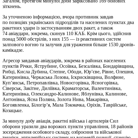
Загалом, протягом минулої доби зафіксовано 169 бойових
зіткнень.
За уточненою інформацією, вчора противник завдав
по позиціях українських підрозділів та населених пунктах два
ракетних удари із застосуванням двох ракет, а також
74 авіаудари, зокрема, скинув 110 КАБ. Крім цього, здійснив
понад 5000 обстрілів, з них 155 — із реактивних систем
залпового вогню та залучив для ураження більше 1530 дронів-
камікадзе.
Агресор завдавав авіаударів, зокрема в районах населених
пунктів Річки, Яструбине, Осоївка, Безсалівка, Бондарівщина,
Рибці, Кисла Дубина, Степне, Ободи, Юр’єве, Рівне, Олешня,
Катеринівка, Черкаська Лозова, Іскрисківщина, Волфине,
Куп’янськ, Петропавлівка, Новоєгорівка, Ясногорівка,
Сіверськ, Закітне, Диліївка, Краматорськ, Валентинівка,
Катеринівка, Олександро-Калинове, Яблунівка, Калинове,
Антонівка, Ясна Поляна, Золота Нива, Макарівка,
Богоявленка, Білогір’я, Мала Токмачка, Оріхів, Таврійське,
Козацьке.
За минулу добу авіація, ракетні війська і артилерія Сил
оборони уразили два ворожих пункти управління, 18 районів
зосередження особового складу, озброєння та військової
техніки, артилерійську систему на вогневій позиції, станцію