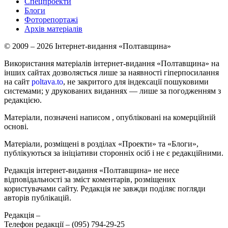
Спецпроекти
Блоги
Фоторепортажі
Архів матеріалів
© 2009 – 2026 Інтернет-видання «Полтавщина»
Використання матеріалів інтернет-видання «Полтавщина» на
інших сайтах дозволяється лише за наявності гіперпосилання
на сайт
poltava.to
, не закритого для індексації пошуковими
системами; у друкованих виданнях — лише за погодженням з
редакцією.
Матеріали, позначені написом
, опубліковані на комерційній
основі.
Матеріали, розміщені в розділах «Проекти» та «Блоги»,
публікуються за ініціативи сторонніх осіб і не є редакційними.
Редакція інтернет-видання «Полтавщина» не несе
відповідальності за зміст коментарів, розміщених
користувачами сайту. Редакція не завжди поділяє погляди
авторів публікацій.
Редакція –
Телефон редакції –
(095) 794-29-25